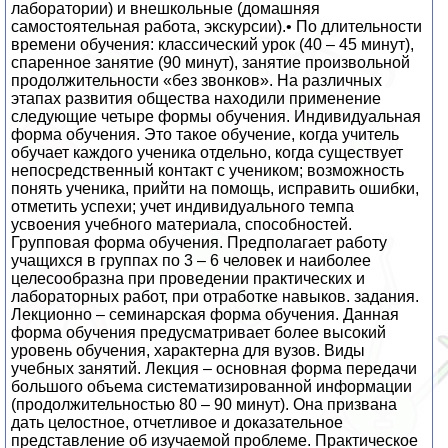
лаборатории) и внешкольные (домашняя
самостоятельная работа, экскурсии).• По длительности
времени обучения: классический урок (40 – 45 минут),
спаренное занятие (90 минут), занятие произвольной
продолжительности «без звонков». На различных
этапах развития общества находили применение
следующие четыре формы обучения. Индивидуальная
форма обучения. Это такое обучение, когда учитель
обучает каждого ученика отдельно, когда существует
непосредственный контакт с учеником; возможность
понять ученика, прийти на помощь, исправить ошибки,
отметить успехи; учет индивидуального темпа
усвоения учебного материала, способностей.
Групповая форма обучения. Предполагает работу
учащихся в группах по 3 – 6 человек и наиболее
целесообразна при проведении практических и
лабораторных работ, при отработке навыков. задания.
Лекционно – семинарская форма обучения. Данная
форма обучения предусматривает более высокий
уровень обучения, характерна для вузов. Виды
учебных занятий. Лекция – основная форма передачи
большого объема систематизированной информации
(продолжительностью 80 – 90 минут). Она призвана
дать целостное, отчетливое и доказательное
представление об изучаемой проблеме. Практическое