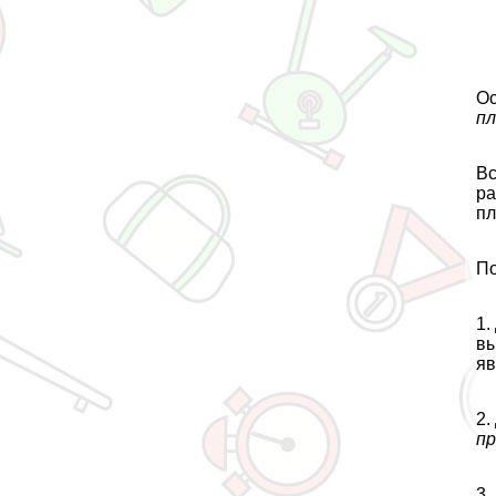
О
пл
Вс
ра
пл
По
1.
вы
яв
2.
пр
3.