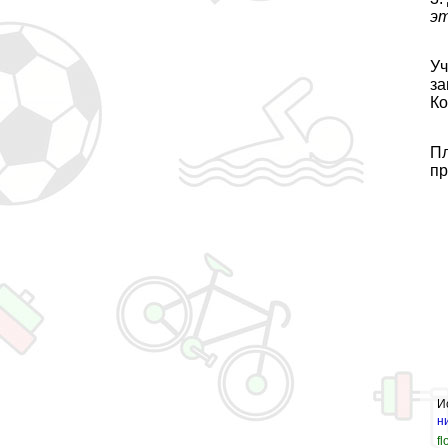
эт
Уч
за
Ко
Пл
пр
И
н
fl