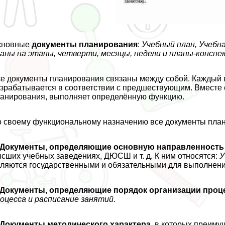
сновные
документы планирования
:
Учебный план, Учебна
аны на этапы, четверти, месяцы, недели и планы-консп
е документы планирования связаны между собой. Каждый 
зpaбатывается в соответствии с предшествующим. Вместе 
анирования, выполняет определённую функцию.
 своему функциональному назначению все документы плани
Документы, определяющие основную направленность 
сших учебных заведениях, ДЮСШ и т. д. К ним относятся:
У
ляются государственными и обязательными для выполнени
Документы, определяющие порядок организации проц
оцесса и расписание занятий
.
Документы методического хаpaктера,
в которых преиму