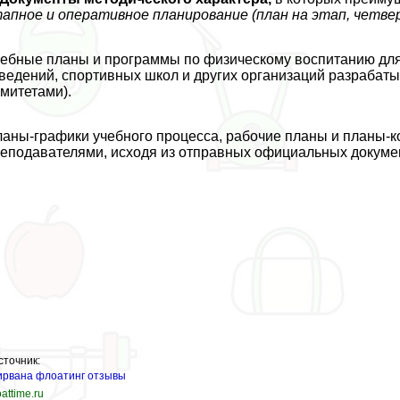
апное и оперативное планирование (план на этап, четвер
ебные планы и программы по физическому воспитанию дл
ведений, спортивных школ и других организаций разpaбат
митетами).
аны-графики учебного процесса, рабочие планы и планы-
еподавателями, исходя из отправных официальных докумен
сточник:
ирвана флоатинг отзывы
oattime.ru