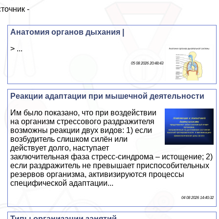
точник -
Анатомия органов дыхания |
> ...
05 08 2026 20:48:43
Реакции адаптации при мышечной деятельности
Им было показано, что при воздействии
на организм стрессового раздражителя
возможны реакции двух видов: 1) если
возбудитель слишком силён или
действует долго, наступает
заключительная фаза стресс-синдрома – истощение; 2)
если раздражитель не превышает приспособительных
резервов организма, активизируются процессы
специфической адаптации...
04 08 2026 14:40:32
Типы организации занятий