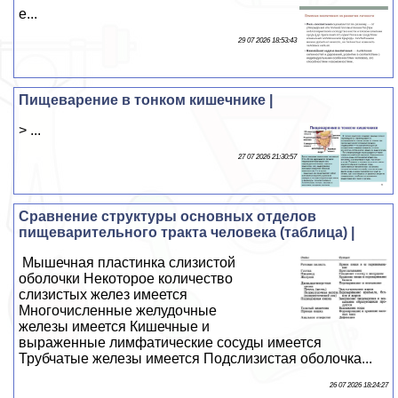
е...
29 07 2026 18:53:43
Пищеварение в тонком кишечнике |
> ...
27 07 2026 21:30:57
Сравнение структуры основных отделов
пищеварительного тракта человека (таблица) |
Мышечная пластинка слизистой
оболочки Некоторое количество
слизистых желез имеется
Многочисленные желудочные
железы имеется Кишечные и
выраженные лимфатические сосуды имеется
Трубчатые железы имеется Подслизистая оболочка...
26 07 2026 18:24:27