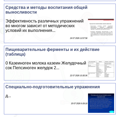
Средства и методы воспитания общей
выносливости
Эффективность различных упражнений
во многом зависит от методических
условий их выполнения...
24 07 2026 13:57:58
Пищеварительные ферменты и их действие
(таблица)
0 Казеиноген молока казеин Желудочный
сок Пепсиноген желудок 2...
22 07 2026 10:30:36
Специально-подготовительные упражнения
д...
20 07 2026 9:39:18