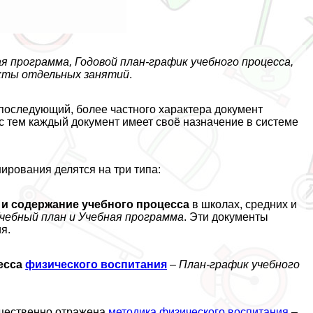
я программа, Годовой план-график учебного процесса,
екты отдельных занятий
.
последующий, более частного хаpaктера документ
с тем каждый документ имеет своё назначение в системе
рования делятся на три типа:
и содержание учебного процесса
в школах, средних и
чебный план и Учебная программа
. Эти документы
я.
есса
физического воспитания
–
План-график учебного
щественно отражена
методика физического воспитания
–