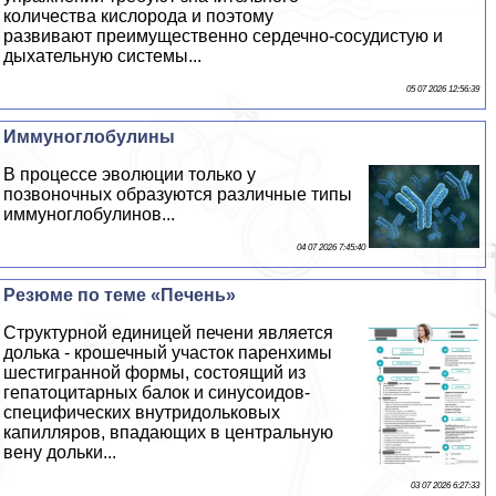
количества кислорода и поэтому
развивают преимущественно сердечно-сосудистую и
дыхательную системы...
05 07 2026 12:56:39
Иммуноглобулины
В процессе эволюции только у
позвоночных образуются различные типы
иммуноглобулинов...
04 07 2026 7:45:40
Резюме по теме «Печень»
Структурной единицей печени является
долька - крошечный участок паренхимы
шестигранной формы, состоящий из
гепатоцитарных балок и синусоидов-
специфических внутридольковых
капилляров, впадающих в центральную
вену дольки...
03 07 2026 6:27:33