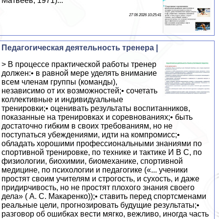
Матвеев, 1971)...
27 06 2026 10:25:41
Педагогическая деятельность тренера |
> В процессе практической работы тренер
должен:• в равной мере уделять внимание
всем членам группы (команды),
независимо от их возможностей;• сочетать
коллективные и индивидуальные
тренировки;• оценивать результаты воспитанников,
показанные на тренировках и соревнованиях;• быть
достаточно гибким в своих требованиям, но не
поступаться убеждениями, идти на компромисс;•
обладать хорошими профессиональными знаниями по
спортивной тренировке, по технике и тактике И В С, по
физиологии, биохимии, биомеханике, спортивной
медицине, по психологии и педагогике («... ученики
простят своим учителям и строгость, и сухость, и даже
придирчивость, но не простят плохого знания своего
дела» ( А. С. Макаренко));• ставить перед спортсменами
реальные цели, прогнозировать будущие результаты;•
разговор об ошибках вести мягко, вежливо, иногда часть