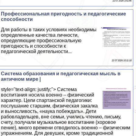
23 07 2026 3:51:46
Профессиональная пригодность и педагогические
способности
Для работы в таких условиях необходимы
определенные качества личности,
определяющие профессиональную
пригодность и способности к
педагогической деятельности...
22 07 2026 10:11:18
Система образования и педагогическая мысль в
античном мире |
style="text-align: justify;"> Система
воспитания носила военно – физический
характер. Цели спартанской педагогики:
послушание старшим, физическая закалка
и выносливость, «наука побеждать». Дети
рабовладельцев, вне семьи, учились чтению, письму,
счету, получали музыкальное воспитание (хоровое
пение), много времени отводилось военно – физическим
упражнениям. Для девушек, кроме традиционной