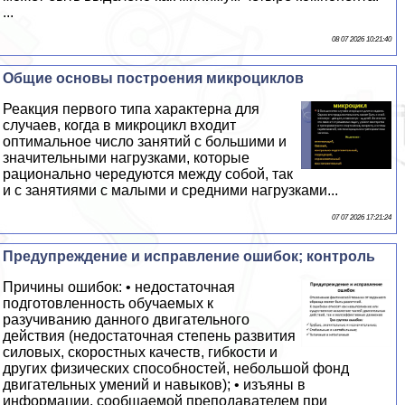
...
08 07 2026 10:21:40
Общие основы построения микроциклов
Реакция первого типа хаpaктерна для
случаев, когда в микроцикл входит
оптимальное число занятий с большими и
значительными нагрузками, которые
рационально чередуются между собой, так
и с занятиями с малыми и средними нагрузками...
07 07 2026 17:21:24
Предупреждение и исправление ошибок; контроль
Причины ошибок: • недостаточная
подготовленность обучаемых к
разучиванию данного двигательного
действия (недостаточная степень развития
силовых, скоростных качеств, гибкости и
других физических способностей, небольшой фонд
двигательных умений и навыков); • изъяны в
информации, сообщаемой преподавателем при