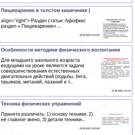
Пищеварение в толстом кишечнике |
align="right"> Раздел статьи: Афофкис
раздел « Пищеварение» ...
08 08 2026 14:10:20
Особенности методики физического воспитания
Для младшего школьного возраста
ведущими на уроке являются задачи
совершенствования естественных
двигательных действий (ходьбы, бега,
прыжков, метаний, лазаний и т...
07 08 2026 1:21:34
Техника физических упражнений
Принято различать: 1) основу техники, 2)
её главное звено, 3) детали техники...
06 08 2026 14:33:46