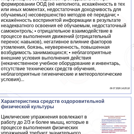
формировании ООД (её неполнота, искажённость в тех
или иных моментах, недостаточная доходчивость для
обучаемых) несовершенство методов её передачи; •
искажённость воспринятой информации в результате
неадекватного освоения её обучаемым, недостаточный
самоконтроль; • отрицательное взаимодействие в
процессе выполнения движений (отрицательный
перенос навыков), негативное влияние факторов
утомления, боязнь, неуверенность, повышенная
возбудимость занимающихся; • нeблагоприятные
внешние условия выполнения действия
(некачественное учебное оборудование и инвентарь,
отсутствие технических средств обучения,
нeблагоприятные гигиенические и метеорологические
условия)...
06 07 2026 14:20:18
Хаpaктеристика средств оздоровительной
физической культуры
Циклические упражнения вовлекают в
работу до 2/3 и более мышц, которые в
процессе выполнения физических
упражнений требуют значительного