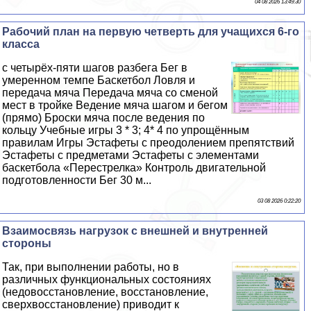
04 08 2026 13:49:30
Рабочий план на первую четверть для учащихся 6-го
класса
с четырёх-пяти шагов разбега Бег в
умеренном темпе Баскетбол Ловля и
передача мяча Передача мяча со сменой
мест в тройке Ведение мяча шагом и бегом
(прямо) Броски мяча после ведения по
кольцу Учебные игры 3 * 3; 4* 4 по упрощённым
правилам Игры Эстафеты с преодолением препятствий
Эстафеты с предметами Эстафеты с элементами
баскетбола «Перестрелка» Контроль двигательной
подготовленности Бег 30 м...
03 08 2026 0:22:20
Взаимосвязь нагрузок с внешней и внутренней
стороны
Так, при выполнении работы, но в
различных функциональных состояниях
(недовосстановление, восстановление,
сверхвосстановление) приводит к