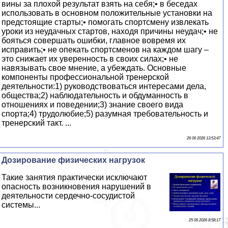
вины за плохой результат взять на себя;• в беседах
использовать в основном положительные установки на
предстоящие старты;• помогать спортсмену извлекать
уроки из неудачных стартов, находя причины неудач;• не
бояться совершать ошибки, главное вовремя их
исправить;• не опекать спортсменов на каждом шагу –
это снижает их уверенность в своих силах;• не
навязывать свое мнение, а убеждать. Основные
компоненты профессиональной тренерской
деятельности:1) руководствоваться интересами дела,
общества;2) наблюдательность и обдуманность в
отношениях и поведении;3) знание своего вида
спорта;4) трудолюбие;5) разумная требовательность и
тренерский такт. ...
26 06 2026 13:53:47
Дозирование физических нагрузок
Такие занятия пpaктически исключают
опасность возникновения нарушений в
деятельности сердечно-сосудистой
системы...
25 06 2026 8:58:17