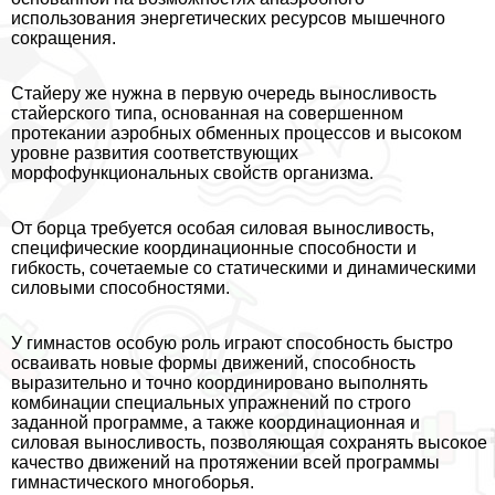
использования энергетических ресурсов мышечного
сокращения.
Стайеру же нужна в первую очередь выносливость
стайерского типа, основанная на совершенном
протекании аэробных обменных процессов и высоком
уровне развития соответствующих
морфофункциональных свойств организма.
От борца требуется особая силовая выносливость,
специфические координационные способности и
гибкость, сочетаемые со статическими и динамическими
силовыми способностями.
У гимнастов особую роль играют способность быстро
осваивать новые формы движений, способность
выразительно и точно координировано выполнять
комбинации специальных упражнений по строго
заданной программе, а также координационная и
силовая выносливость, позволяющая сохранять высокое
качество движений на протяжении всей программы
гимнастического многоборья.