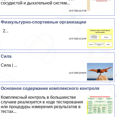
сосудистой и дыхательной систем...
24 07 2026 22:27:46
Физкультурно-спортивные организации
2...
23 07 2026 21:32:45
Сила
Сила | ...
22 07 2026 20:58:55
Основное содержание комплексного контроля
Комплексный контроль в большинстве
случаев реализуется в ходе тестирования
или процедуры измерения результатов в
тестах...