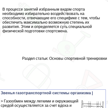
В процессе занятий избранным видом спорта
необходимо избирательно воздействовать на
способности, отвечающие его специфике с тем, чтобы
обеспечить максимально возможную степень их
развития. Этим и определяется суть специальной
физической подготовки спортсмена.
Раздел статьи: Основы спортивной тренировки
Звенья газотранспортной системы организма |
> Газообмен между легкими и окружающей
средой осуществляется за счет вдоха и