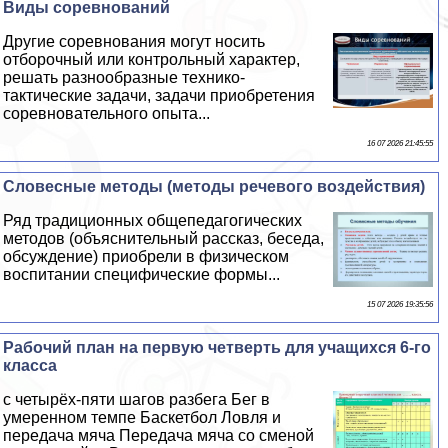
Виды соревнований
Другие соревнования могут носить
отборочный или контрольный хаpaктер,
решать разнообразные технико-
тактические задачи, задачи приобретения
соревновательного опыта...
16 07 2026 21:45:55
Словесные методы (методы речевого воздействия)
Ряд традиционных общепедагогических
методов (объяснительный рассказ, беседа,
обсуждение) приобрели в физическом
воспитании специфические формы...
15 07 2026 19:35:56
Рабочий план на первую четверть для учащихся 6-го
класса
с четырёх-пяти шагов разбега Бег в
умеренном темпе Баскетбол Ловля и
передача мяча Передача мяча со сменой