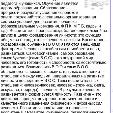
педагога и учащихся. Обучение является
ядром образования. Образование -
процесс и результат усвоения человеком
опыта поколений; это специально организованная
система условий для развития человека
(образовательные учреждения, Ф П К, М Т Б, кадры и
т.д.). Воспитание – процесс воздействия одних людей на
других в целях формирования личности; это функция
общества по подготовке человека к жизни. Воспитание,
образование, обучение ( В О О) являются внешними
факторами. Человек способен сам приобрести опыт,
развиваться. Самовоспитание, самообразование,
самообучение (само В О О) - это внутренний мир
человека, его готовность и способность самостоятельно
развиваться. Взаимосвязь В О О и само В О О
объясняется с помощью воспитательных отношений –
отношений между людьми, направленных на развитие
личности посредством В О О. Типы воспитательных
отношений: человек-человек, человек – (техника, книга,
искусства, природа) – человек. В результате человек
развивается и формируется личность. Развитие – это
движение; процесс внутреннего количественного и
качественного изменения физических и духовных сил
человека. Развитие человека идет в процессе
воспитания. ( Развитие: физическое, физиологическое,