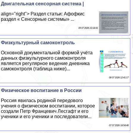
Двигательная сенсорная система |
align="right"> Раздел статьи: Афофкис
раздел « Сенсорные системы» ...
09 07 2026 23:18:41
Физкультурный самоконтроль
Основной документальной формой учёта
данных физкультурного самоконтроля
является регулярное ведение дневника
самоконтроля (таблица ниже)...
08 07 2026 12:41:17
Физическое воспитание в России
Россия явилась родиной передового
учения о физическом воспитании, которое
создали Петр Францевич Лесгафт и его
ученики и его ученики и последователи...
07 07 2026 18:54:48