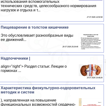
использования вспомогательных
технических средств, целесообразного нормирования
нагрузок и отдыха и т...
27 07 2026 14:50:58
Пищеварение в толстом кишечнике
Это обусловливает разнообразные виды
ее движений...
26 07 2026 20:24:46
Надпочечники |
align="right"> Раздел статьи: Лекции о
гормонах ...
25 07 2026 19:48:26
Хаpaктеристика физкультурно-оздоровительных
методик и систем
), направленная на повышение
функциональных возможностей сердечно-