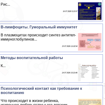
Рис...
16 07 2026 5:15:57
В-лимфоциты. Гумopaльный иммунитет
В плазмоцитах происходит синтез антител-
иммуноглобулинов...
15 07 2026 13:32:54
Методы воспитательной работы
К...
14 07 2026 15:23:46
Психологический контакт как требование к
воспитанию
Что происходит в жизни ребенка,
искреннее любопытство к его детским