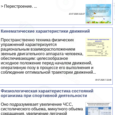
> Перестроение. ...
10 07 2026 0:22:27
Кинематические хаpaктеристики движений
Прострaнcтвенно техника физических
упражнений хаpaктеризуется
рациональным взаиморасположением
звеньев двигательного аппарата человека,
обеспечивающим: целесообразное
исходное положение перед началом движений,
оперативную позу в процессе его выполнения и
соблюдение оптимальной траектории движений...
09 07 2026 7:33:48
Физиологическая хаpaктеристика состояний
организма при спортивной деятельности
Оно подразумевает увеличение ЧСС,
систолического объема, минутного объема
сокращения, увеличение легочной