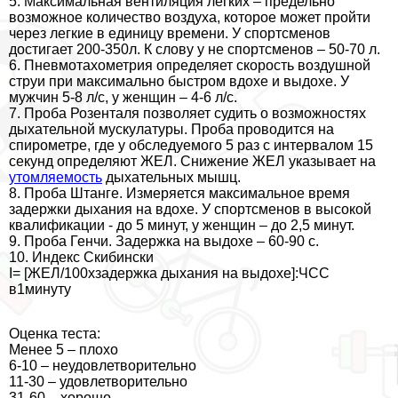
5. Максимальная вентиляция легких – предельно
возможное количество воздуха, которое может пройти
через легкие в единицу времени. У спортсменов
достигает 200-350л. К слову у не спортсменов – 50-70 л.
6. Пневмотахометрия определяет скорость воздушной
струи при максимально быстром вдохе и выдохе. У
мужчин 5-8 л/с, у женщин – 4-6 л/с.
7. Проба Розенталя позволяет судить о возможностях
дыхательной мускулатуры. Проба проводится на
спирометре, где у обследуемого 5 раз с интервалом 15
секунд определяют ЖЕЛ. Снижение ЖЕЛ указывает на
утомляемость
дыхательных мышц.
8. Проба Штанге. Измеряется максимальное время
задержки дыхания на вдохе. У спортсменов в высокой
квалификации - до 5 минут, у женщин – до 2,5 минут.
9. Проба Генчи. Задержка на выдохе – 60-90 с.
10. Индекс Скибински
I= [ЖЕЛ/100хзадержка дыхания на выдохе]:ЧСС
в1минуту
Оценка теста:
Менее 5 – плохо
6-10 – неудовлетворительно
11-30 – удовлетворительно
31-60 – хорошо