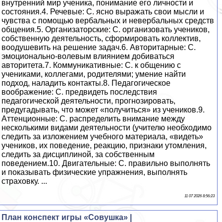
внутренний мир ученика, понимание его личности и
состояния.4. Речевые: С. ясно выражать свои мысли и
чувства с помощью вербальных и невербальных средств
общения.5. Организаторские: С. организовать учеников,
собственную деятельность, сформировать коллектив,
воодушевить на решение задач.6. Авторитарные: С.
эмоционально-волевым влиянием добиваться
авторитета.7. Коммуникативные: С. к общению с
учениками, коллегами, родителями; умение найти
подход, наладить контакты.8. Педагогическое
воображение: С. предвидеть последствия
педагогической деятельности, прогнозировать,
предугадывать, что может «получиться» из учеников.9.
Аттенционные: С. распределить внимание между
несколькими видами деятельности (учителю необходимо
следить за изложением учебного материала, «видеть»
учеников, их поведение, реакцию, признаки утомления,
следить за дисциплиной, за собственным
поведением.10. Двигательные: С. правильно выполнять
и показывать физические упражнения, выполнять
страховку. ...
11 07 2026 8:56:23
План конспект игры «Совушка» |