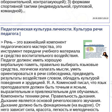
оборонительной, контратакующей); 3) формами
спортивной тактики (индивидуальной, групповой,
комaндной)...
26 06 2026 5:26:10
Педагогическая культура личности. Культура речи
педагога |
> Речь – это важнейший компонент
педагогического мастерства, это
инструмент передачи учебного материала
и средство воспитательного воздействия.
Педагог должен: иметь хорошую
вербальную память, правильно выбирать языковые
средства, логически излагать мысли, уметь
ориентироваться в речи собеседника, предвидеть
результаты воздействия словом, обладать культурой
поведения и эрудицией. Я. А. Коменский писал, что язык
преподавателя должен быть точным и ясным,
выразительным и привлекательным для обучаемых.
Компоненты техники речи. Правильность дыхания.
Дыхание является основой речеголосового звучания.
Дыхание должно быть фонационным (на выдохе). От
него зависит сила, красота, легкость и мелодичность