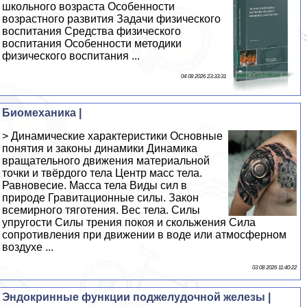
школьного возраста Особенности
возрастного развития Задачи физического
воспитания Средства физического
воспитания Особенности методики
физического воспитания ...
04 08 2026 23:33:31
Биомеханика |
> Динамические характеристики Основные
понятия и законы динамики Динамика
вращательного движения материальной
точки и твёрдого тела Центр масс тела.
Равновесие. Масса тела Виды сил в
природе Гравитационные силы. Закон
всемирного тяготения. Вес тела. Силы
упругости Силы трения покоя и скольжения Сила
сопротивления при движении в воде или атмосферном
воздухе ...
03 08 2026 11:40:22
Эндокринные функции поджелудочной железы |