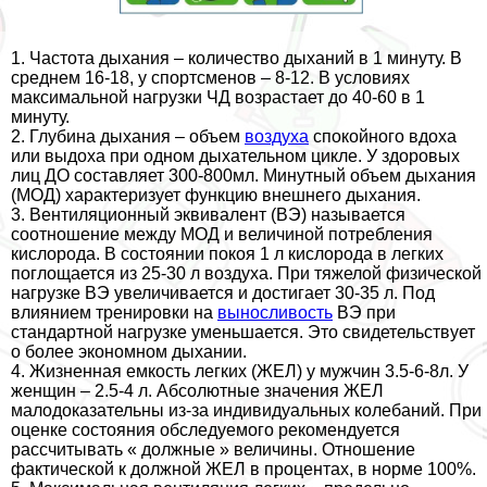
1. Частота дыхания – количество дыханий в 1 минуту. В
среднем 16-18, у спортсменов – 8-12. В условиях
максимальной нагрузки ЧД возрастает до 40-60 в 1
минуту.
2. Глубина дыхания – объем
воздуха
спокойного вдоха
или выдоха при одном дыхательном цикле. У здоровых
лиц ДО составляет 300-800мл. Минутный объем дыхания
(МОД) хаpaктеризует функцию внешнего дыхания.
3. Вентиляционный эквивалент (ВЭ) называется
соотношение между МОД и величиной потрeбления
кислорода. В состоянии покоя 1 л кислорода в легких
поглощается из 25-30 л воздуха. При тяжелой физической
нагрузке ВЭ увеличивается и достигает 30-35 л. Под
влиянием тренировки на
выносливость
ВЭ при
стандартной нагрузке уменьшается. Это свидетельствует
о более экономном дыхании.
4. Жизненная емкость легких (ЖЕЛ) у мужчин 3.5-6-8л. У
женщин – 2.5-4 л. Абсолютные значения ЖЕЛ
малодоказательны из-за индивидуальных колебаний. При
оценке состояния обследуемого рекомендуется
рассчитывать « должные » величины. Отношение
фактической к должной ЖЕЛ в процентах, в норме 100%.