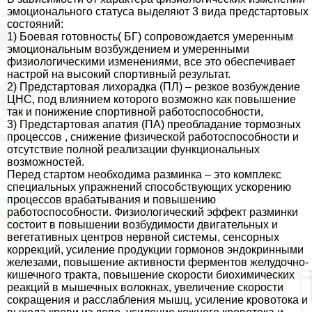
эмоционального статуса выделяют 3 вида предстартовых
состояний:
1) Боевая готовность( БГ) сопровождается умеренным
эмоциональным возбуждением и умеренными
физиологическими изменениями, все это обеспечивает
настрой на высокий спортивный результат.
2) Предстартовая лихорадка (ПЛ) – резкое возбуждение
ЦНС, под влиянием которого возможно как повышение
так и понижение спортивной работоспособности,
3) Предстартовая апатия (ПА) преобладание тормозных
процессов , снижение физической работоспособности и
отсутствие полной реализации функциональных
возможностей.
Перед стартом необходима разминка – это комплекс
специальных упражнений способствующих ускорению
процессов вpaбатывания и повышению
работоспособности. Физиологический эффект разминки
состоит в повышении возбудимости двигательных и
вегетативных центров нервной системы, сенсорных
коррекций, усиление продукции гормонов эндокринными
железами, повышение активности ферментов желудочно-
кишечного тpaкта, повышение скорости биохимических
реакций в мышечных волокнах, увеличение скорости
сокращения и расслабления мышц, усиление кровотока и