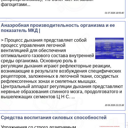
фагоцитами...
01 07 2026 18:55:40
Анаэробная производительность организма и ее
показатель МКД |
> Процесс дыхания представляет собой
процесс управления легочной
вентиляцией для обеспечения
оптимального газового состава внутренней
среды организма. Основную роль в
регуляции дыхания играют рефлекторные реакции,
возникающие в результате возбуждения специфических
рецепторов, заложенных в легочной ткани, сосудистых
рефлексогенных зонах и скелетных мышцах.
Центральный аппарат регуляции дыхания представляют
нервные образования спинного мозга, продолговатого и
вышележащих сегментов Ц Н С. ...
30 06 2026 23:15:38
Средства воспитания силовых способностей
Упражнения со строго дозируемым