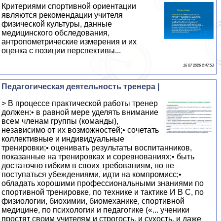
Критериями спортивной ориентации
являются рекомендации учителя
физической культуры, данные
медицинского обследования,
антропометрические измерения и их
оценка с позиции перспективы...
16 07 2026 2:47:53
Педагогическая деятельность тренера |
> В процессе практической работы тренер
должен:• в равной мере уделять внимание
всем членам группы (команды),
независимо от их возможностей;• сочетать
коллективные и индивидуальные
тренировки;• оценивать результаты воспитанников,
показанные на тренировках и соревнованиях;• быть
достаточно гибким в своих требованиям, но не
поступаться убеждениями, идти на компромисс;•
обладать хорошими профессиональными знаниями по
спортивной тренировке, по технике и тактике И В С, по
физиологии, биохимии, биомеханике, спортивной
медицине, по психологии и педагогике («... ученики
простят своим учителям и строгость, и сухость, и даже