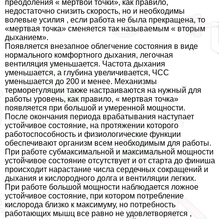
преодоления « мертвой точки», как правило,
недостаточно снизить скорость, но и необходимы
волевые усилия , если работа не была прекращена, то
«мертвая точка» сменяется так называемым « вторым
дыханием».
Появляется внезапное облегчение состояния в виде
нормального комфортного дыхания, легочная
вентиляция уменьшается. Частота дыхания
уменьшается, а глубина увеличивается, ЧСС
уменьшается до 200 и менее. Механизмы
терморегуляции также настраиваются на нужный для
работы уровень, как правило, « мертвая точка»
появляется при большой и умеренной мощности.
После окончания периода вpaбатывания наступает
устойчивое состояние, на протяжении которого
работоспособность и физиологические функции
обеспечивают организм всем необходимым для работы.
При работе субмаксимальной и максимальной мощности
устойчивое состояние отсутствует и от старта до финиша
происходит нарастание числа сердечных сокращений и
дыхания и кислородного долга и вентиляции легких.
При работе большой мощности наблюдается ложное
устойчивое состояние, при котором потрeбление
кислорода близко к максимуму, но потребность
работающих мышц все равно не удовлетворяется ,