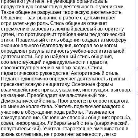
прибегают учителя, не умеющие организовать
продуктивную совместную деятельность с учениками.
Такое общение разрушает творческую деятельность.
Общение – заигрывание в работе с детьми играет
отрицательную роль. Стиль общения отвечает
стремлению завоевать ложный дешевый авторитет у
детей, что противоречит требованиям педагогической
этики. Правильный стиль общения создает атмосферу
эмоционального благополучия, которая во многом
определяет результативность учебно-воспитательной
деятельности. Верно найденный стиль общения,
соответствующий индивидуальности педагога,
способствует решению многих задач. Стили
педагогического руководства: Авторитарный стиль.
Педагог единолично определяет деятельность группы,
пресекает всякую инициативу. Основные формы
взаимодействия: приказ, указание, инструкция, выговор,
наказание. Преобладает начальственный тон.
Демократический стиль. Проявляется в опоре педагога
на мнение коллектива. Учитель подключает каждого к
участию в обсуждении хода работы. Развивается
самоуправление. Основные способы общения: просьба,
совет, информация. Либеральный стиль (анархический,
попустительский). Учитель старается не вмешиваться в
жизнь коллектива, не проявляет активности, легко