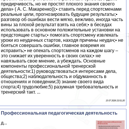
придирчивость, но не простят плохого знания своего
дела» ( А. С. Макаренко));• ставить перед спортсменами
реальные цели, прогнозировать будущие результаты;•
разговор об ошибках вести мягко, вежливо, иногда часть
вины за плохой результат взять на себя;• в беседах
использовать в основном положительные установки на
предстоящие старты;• помогать спортсмену извлекать
уроки из неудачных стартов, находя причины неудач;• не
бояться совершать ошибки, главное вовремя их
исправить;• не опекать спортсменов на каждом шагу –
это снижает их уверенность в своих силах;• не
навязывать свое мнение, а убеждать. Основные
компоненты профессиональной тренерской
деятельности:1) руководствоваться интересами дела,
общества;2) наблюдательность и обдуманность в
отношениях и поведении;3) знание своего вида
спорта;4) трудолюбие;5) разумная требовательность и
тренерский такт. ...
15 07 2026 23:51:20
Профессиональная педагогическая деятельность
д...