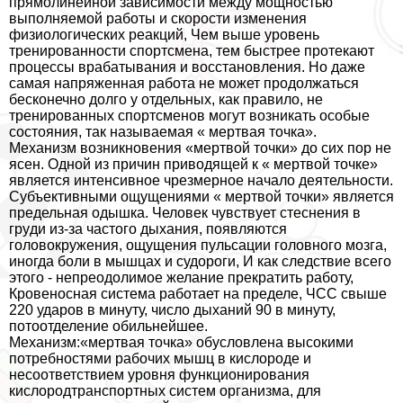
прямолинейной зависимости между мощностью
выполняемой работы и скорости изменения
физиологических реакций, Чем выше уровень
тренированности спортсмена, тем быстрее протекают
процессы вpaбатывания и восстановления. Но даже
самая напряженная работа не может продолжаться
бесконечно долго у отдельных, как правило, не
тренированных спортсменов могут возникать особые
состояния, так называемая « мертвая точка».
Механизм возникновения «мертвой точки» до сих пор не
ясен. Одной из причин приводящей к « мертвой точке»
является интенсивное чрезмерное начало деятельности.
Субъективными ощущениями « мертвой точки» является
предельная одышка. Человек чувствует стеснения в
гpyди из-за частого дыхания, появляются
головокружения, ощущения пульсации головного мозга,
иногда боли в мышцах и судороги, И как следствие всего
этого - непреодолимое желание прекратить работу,
Кровеносная система работает на пределе, ЧСС свыше
220 ударов в минуту, число дыханий 90 в минуту,
потоотделение обильнейшее.
Механизм:«мертвая точка» обусловлена высокими
потребностями рабочих мышц в кислороде и
несоответствием уровня функционирования
кислородтрaнcпортных систем организма, для