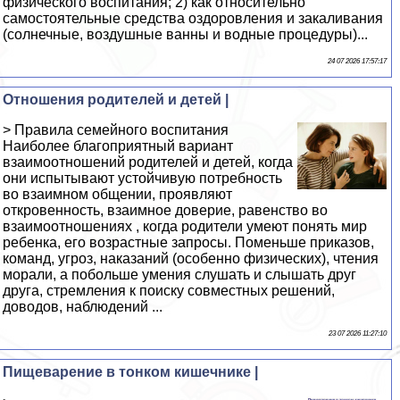
физического воспитания; 2) как относительно
самостоятельные средства оздоровления и закаливания
(солнечные, воздушные ванны и водные процедуры)...
24 07 2026 17:57:17
Отношения родителей и детей |
> Правила семейного воспитания
Наиболее благоприятный вариант
взаимоотношений родителей и детей, когда
они испытывают устойчивую потребность
во взаимном общении, проявляют
откровенность, взаимное доверие, равенство во
взаимоотношениях , когда родители умеют понять мир
ребенка, его возрастные запросы. Поменьше приказов,
команд, угроз, наказаний (особенно физических), чтения
морали, а побольше умения слушать и слышать друг
друга, стремления к поиску совместных решений,
доводов, наблюдений ...
23 07 2026 11:27:10
Пищеварение в тонком кишечнике |