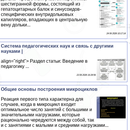
шестигранной формы, состоящий из
гепатоцитарных балок и синусоидов-
специфических внутридольковых
капилляров, впадающих в центральную
вену дольки...
24 06 2026 10:17:14
Система педагогических наук и связь с другими
науками |
align="right"> Раздел статьи: Введение в
педагогику ...
23 06 2026 16:39:56
Общие основы построения микроциклов
Реакция первого типа хаpaктерна для
случаев, когда в микроцикл входит
оптимальное число занятий с большими и
значительными нагрузками, которые
рационально чередуются между собой, так
и с занятиями с малыми и средними нагрузками...