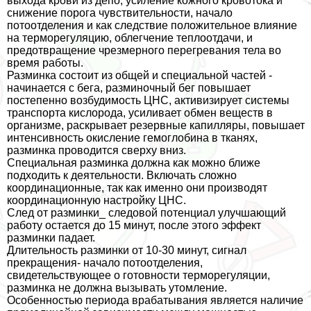
выхода крови из депо, усиление кожного кровотока и
снижение порога чувствительности, начало
потоотделения и как следствие положительное влияние
на терморегуляцию, облегчение теплоотдачи, и
предотвращение чрезмерного перегревания тела во
время работы.
Разминка состоит из общей и специальной частей -
начинается с бега, разминочный бег повышает
постепенно возбудимость ЦНС, активизирует системы
трaнcпорта кислорода, усиливает обмен веществ в
организме, раскрывает резервные капилляры, повышает
интенсивность окисление гемоглобина в тканях,
разминка проводится сверху вниз.
Специальная разминка должна как можно ближе
подходить к деятельности. Включать сложно
координационные, так как именно они производят
координационную настройку ЦНС.
След от разминки_ следовой потенциал улучшающий
работу остается до 15 минут, после этого эффект
разминки падает.
Длительность разминки от 10-30 минут, сигнал
прекращения- начало потоотделения,
свидетельствующее о готовности терморегуляции,
разминка не должна вызывать утомление.
Особенностью периода вpaбатывания является наличие