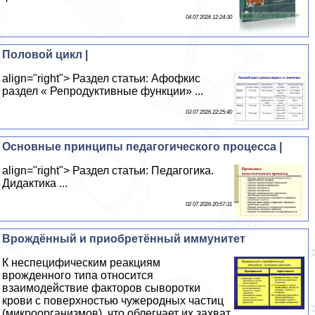
04 07 2026 12:24:30
Половой цикл |
align="right"> Раздел статьи: Афофкис
раздел « Репродуктивные функции» ...
03 07 2026 22:25:40
Основные принципы педагогического процесса |
align="right"> Раздел статьи: Педагогика.
Дидактика ...
02 07 2026 20:57:31
Врождённый и приобретённый иммунитет
К неспецифическим реакциям
врожденного типа относится
взаимодействие факторов сыворотки
крови с поверхностью чужеродных частиц
(микроорганизмов), что облегчает их захват