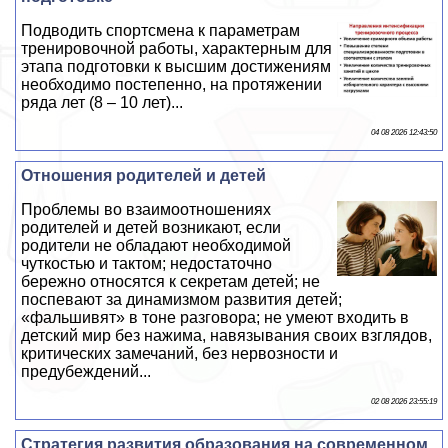
Подводить спортсмена к параметрам
тренировочной работы, хаpaктерным для
этапа подготовки к высшим достижениям
необходимо постепенно, на протяжении
ряда лет (8 – 10 лет)...
04 08 2026 12:43:50
Отношения родителей и детей
Проблемы во взаимоотношениях
родителей и детей возникают, если
родители не обладают необходимой
чуткостью и тактом; недостаточно
бережно относятся к секретам детей; не
поспевают за динамизмом развития детей;
«фальшивят» в тоне разговора; не умеют входить в
детский мир без нажима, навязывания своих взглядов,
критических замечаний, без нервозности и
предубеждений...
02 08 2026 23:55:19
Стратегия развития образования на современном