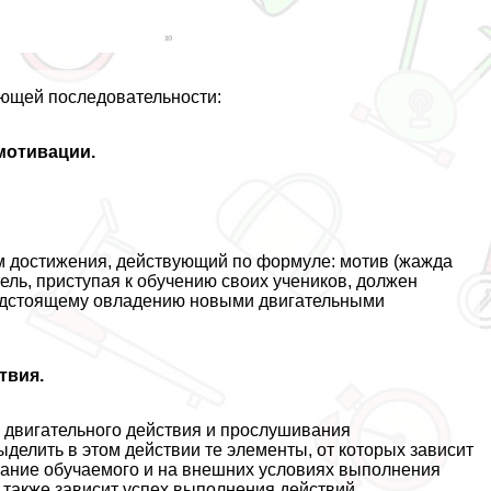
ющей последовательности:
мотивации.
м достижения, действующий по формуле: мотив (жажда
тель, приступая к обучению своих учеников, должен
редстоящему овладению новыми двигательными
твия.
двигательного действия и прослушивания
елить в этом действии те элементы, от которых зависит
мание обучаемого и на внешних условиях выполнения
ых также зависит успех выполнения действий.