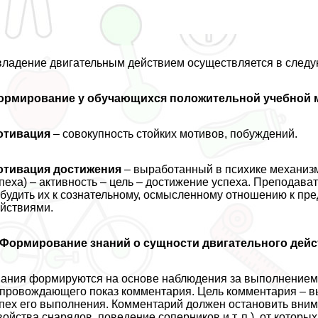
ладение двигательным действием осуществляется в следу
ормирование у обучающихся положительной учебной 
отивация
– совокупность стойких мотивов, побуждений.
отивация достижения
– выработанный в психике механиз
пеха) – активность – цель – достижение успеха. Преподава
будить их к сознательному, осмысленному отношению к п
йствиями.
Формирование знаний о сущности двигательного дейс
ания формируются на основе наблюдения за выполнением 
провождающего показ комментария. Цель комментария – выд
пех его выполнения. Комментарий должен остановить вни
войства снарядов, поведение соперников и т. п.), от котор