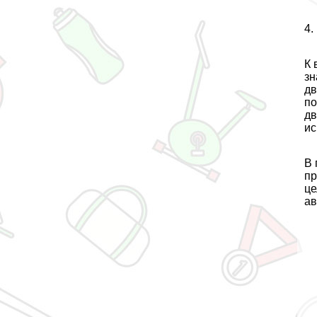
4.
К 
зн
дв
по
дв
ис
В 
пр
це
ав