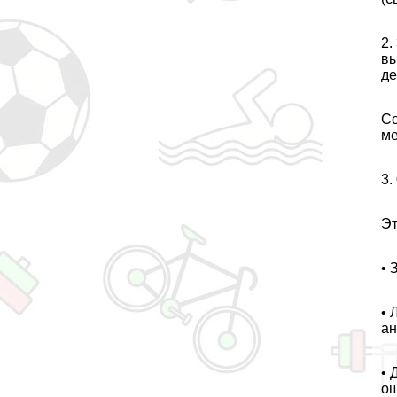
2.
вы
де
Со
ме
3.
Эт
• 
• 
ан
• 
ощ