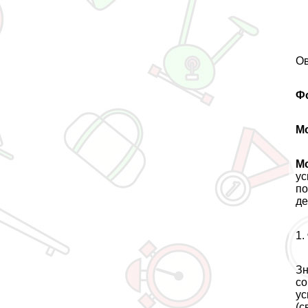
Ов
Ф
М
М
ус
по
де
1.
Зн
со
ус
(с