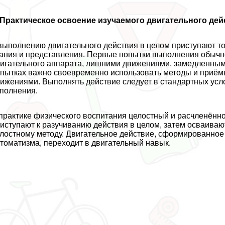
Пpaктическое освоение изучаемого двигательного дей
выполнению двигательного действия в целом приступают т
ания и представления. Первые попытки выполнения обы
игательного аппарата, лишними движениями, замедленны
пытках важно своевременно использовать методы и приём
ижениями. Выполнять действие следует в стандартных усло
полнения.
пpaктике физического воспитания целостный и расчлeнённо
иступают к разучиванию действия в целом, затем осваива
лостному методу. Двигательное действие, сформированное
томатизма, переходит в двигательный навык.