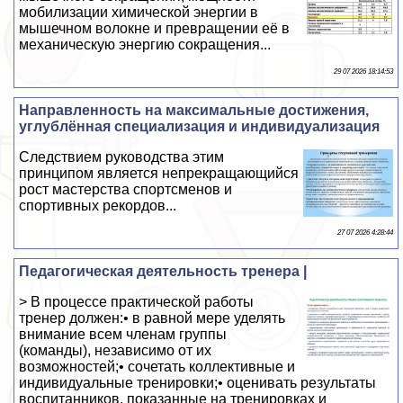
мобилизации химической энергии в
мышечном волокне и превращении её в
механическую энергию сокращения...
29 07 2026 18:14:53
Направленность на максимальные достижения,
углублённая специализация и индивидуализация
Следствием руководства этим
принципом является непрекращающийся
рост мастерства спортсменов и
спортивных рекордов...
27 07 2026 4:28:44
Педагогическая деятельность тренера |
> В процессе практической работы
тренер должен:• в равной мере уделять
внимание всем членам группы
(команды), независимо от их
возможностей;• сочетать коллективные и
индивидуальные тренировки;• оценивать результаты
воспитанников, показанные на тренировках и