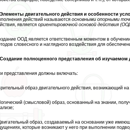
Элементы двигательного действия и особенности усл
полнения действий называются
основными опopными точ
йствия, является
ориентировочной основой действия (ОО
здание ООД является ответственным моментом в обучении
тодов словесного и наглядного воздействия для обеспече
Создание полноценного представления об изучаемом 
и представления должны включать:
Зрительный образ двигательного действия, возникающий на
Логический (смысловой) образ, основанный на знании, пол
ализе;
Двигательный образ, создаваемый на основании уже имеюще
ущениях, которые возникают у него при выполнении подв