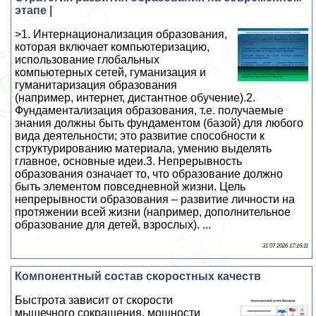
этапе |
>1. Интернационализация образования,
которая включает компьютеризацию,
использование глобальных
компьютерных сетей, гуманизация и
гуманитаризация образования
(например, интернет, дистантное обучение).2.
Фундаментализация образования, т.е. получаемые
знания должны быть фундаментом (базой) для любого
вида деятельности; это развитие способности к
структурированию материала, умению выделять
главное, основные идеи.3. Непрерывность
образования означает то, что образование должно
быть элементом повседневной жизни. Цель
непрерывности образования – развитие личности на
протяжении всей жизни (например, дополнительное
образование для детей, взрослых). ...
31 07 2026 17:16:11
Компонентный состав скоростных качеств
Быстрота зависит от скорости
мышечного сокращения, мощности