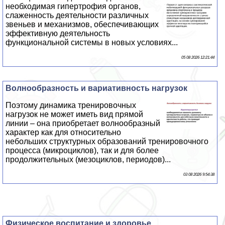
необходимая гипертрофия органов,
слаженность деятельности различных
звеньев и механизмов, обеспечивающих
эффективную деятельность
функциональной системы в новых условиях...
05 08 2026 12:21:44
Волнообразность и вариативность нагрузок
Поэтому динамика тренировочных
нагрузок не может иметь вид прямой
линии – она приобретает волнообразный
хаpaктер как для относительно
небольших структурных образований тренировочного
процесса (микроциклов), так и для более
продолжительных (мезоциклов, периодов)...
03 08 2026 9:54:38
Физическое воспитание и здоровье