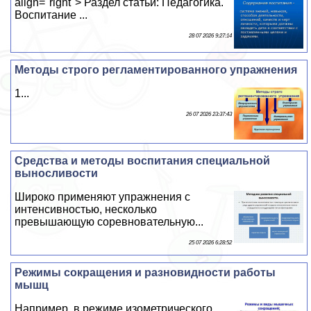
align="right"> Раздел статьи: Педагогика.
Воспитание ...
28 07 2026 9:27:14
Методы строго регламентированного упражнения
1...
26 07 2026 23:37:43
Средства и методы воспитания специальной
выносливости
Широко применяют упражнения с
интенсивностью, несколько
превышающую соревновательную...
25 07 2026 6:28:52
Режимы сокращения и разновидности работы
мышц
Например, в режиме изометрического