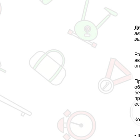
Д
ав
вы
Ра
ав
оп
Пр
об
бе
пр
ес
Ко
• 