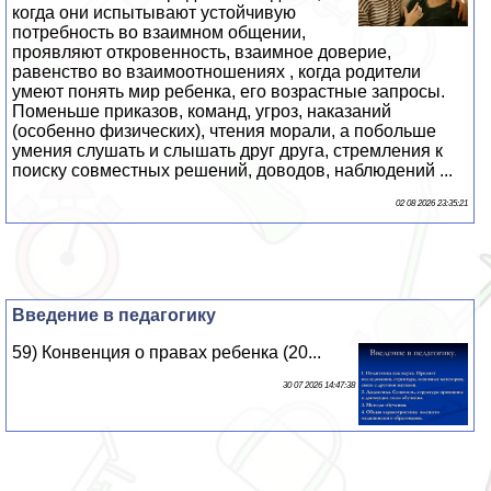
когда они испытывают устойчивую
потребность во взаимном общении,
проявляют откровенность, взаимное доверие,
равенство во взаимоотношениях , когда родители
умеют понять мир ребенка, его возрастные запросы.
Поменьше приказов, команд, угроз, наказаний
(особенно физических), чтения морали, а побольше
умения слушать и слышать друг друга, стремления к
поиску совместных решений, доводов, наблюдений ...
02 08 2026 23:35:21
Введение в педагогику
59) Конвенция о правах ребенка (20...
30 07 2026 14:47:38