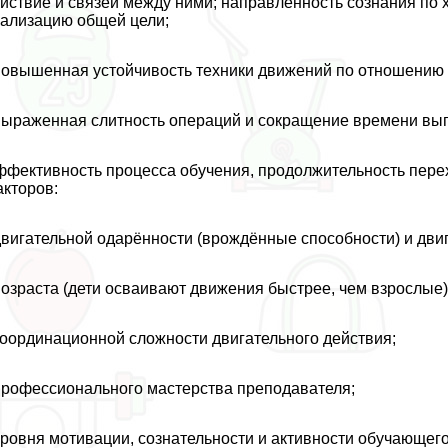
йствие и связей между ними; направленность сознания по хо
ализацию общей цели;
повышенная устойчивость техники движений по отношению
выраженная слитность операций и сокращение времени вы
фективность процесса обучения, продолжительность перех
кторов:
двигательной одарённости (врождённые способности) и дви
возраста (дети осваивают движения быстрее, чем взрослые)
координационной сложности двигательного действия;
профессионального мастерства преподавателя;
уровня мотивации, сознательности и активности обучающего