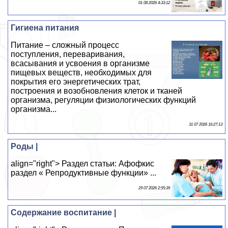
01 08 2026 4:33:12
Гигиена питания
Питание – сложный процесс
поступления, переваривания,
всасывания и усвоения в организме
пищевых веществ, необходимых для
покрытия его энергетических трат,
построения и возобновления клеток и тканей
организма, регуляции физиологических функций
организма...
31 07 2026 16:27:13
Роды |
align="right"> Раздел статьи: Афофкис
раздел « Репродуктивные функции» ...
29 07 2026 2:55:39
Содержание воспитание |