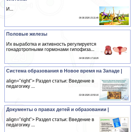
И...
06 08 2026 15:31:46
Пoлoвые железы
Их выработка и активность регулируется
гонадотропными гормонами гипофиза...
04 08 2026 17:18:26
Система образования в Новое время на Западе |
align="right"> Раздел статьи: Введение в
педагогику ...
03 08 2026 10:50:16
Документы о правах детей и образовании |
align="right"> Раздел статьи: Введение в
педагогику ...