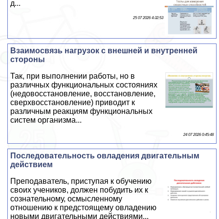
д...
25 07 2026 4:32:53
Взаимосвязь нагрузок с внешней и внутренней
стороны
Так, при выполнении работы, но в
различных функциональных состояниях
(недовосстановление, восстановление,
сверхвосстановление) приводит к
различным реакциям функциональных
систем организма...
24 07 2026 0:45:48
Последовательность овладения двигательным
действием
Преподаватель, приступая к обучению
своих учеников, должен побудить их к
сознательному, осмысленному
отношению к предстоящему овладению
новыми двигательными действиями...