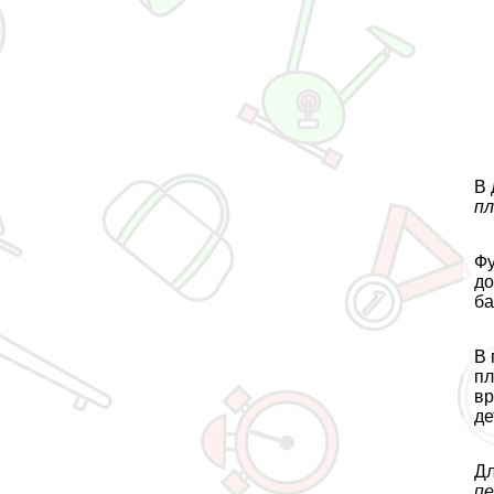
В 
пл
Фу
до
ба
В 
пл
вр
де
Дл
пе