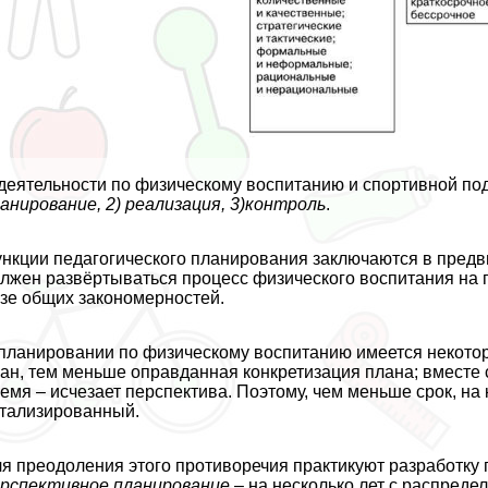
деятельности по физическому воспитанию и спортивной под
анирование, 2) реализация, 3)контроль
.
нкции педагогического планирования заключаются в предви
лжен развёртываться процесс физического воспитания на п
зе общих закономерностей.
планировании по физическому воспитанию имеется некотор
ан, тем меньше оправданная конкретизация плана; вместе 
емя – исчезает перспектива. Поэтому, чем меньше срок, на
тализированный.
я преодоления этого противоречия пpaктикуют разработку
рспективное планирование
– на несколько лет с распреде