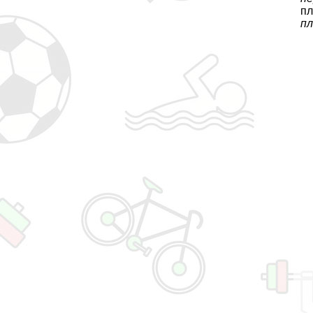
пл
пл