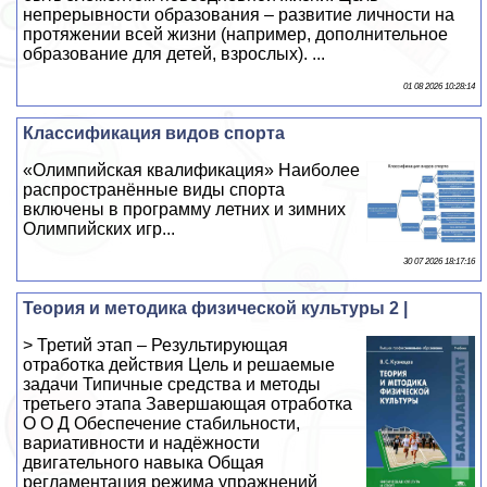
непрерывности образования – развитие личности на
протяжении всей жизни (например, дополнительное
образование для детей, взрослых). ...
01 08 2026 10:28:14
Классификация видов спорта
«Олимпийская квалификация» Наиболее
распространённые виды спорта
включены в программу летних и зимних
Олимпийских игр...
30 07 2026 18:17:16
Теория и методика физической культуры 2 |
> Третий этап – Результирующая
отработка действия Цель и решаемые
задачи Типичные средства и методы
третьего этапа Завершающая отработка
О О Д Обеспечение стабильности,
вариативности и надёжности
двигательного навыка Общая
регламентация режима упражнений