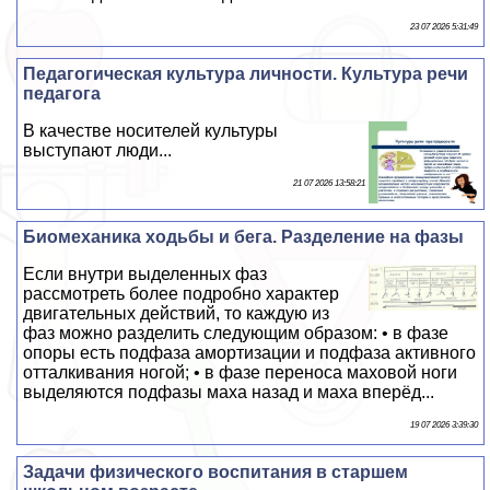
23 07 2026 5:31:49
Педагогическая культура личности. Культура речи
педагога
В качестве носителей культуры
выступают люди...
21 07 2026 13:58:21
Биомеханика ходьбы и бега. Разделение на фазы
Если внутри выделенных фаз
рассмотреть более подробно хаpaктер
двигательных действий, то каждую из
фаз можно разделить следующим образом: • в фазе
опоры есть подфаза амортизации и подфаза активного
отталкивания ногой; • в фазе переноса маховой ноги
выделяются подфазы маха назад и маха вперёд...
19 07 2026 3:39:30
Задачи физического воспитания в старшем