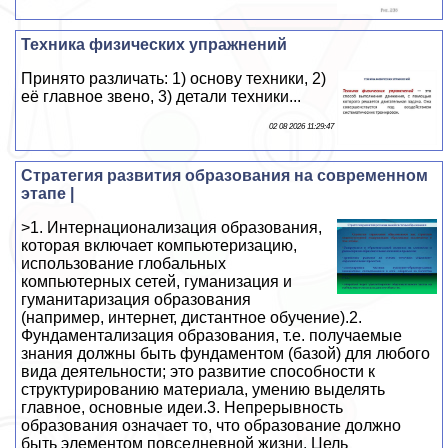
Техника физических упражнений
Принято различать: 1) основу техники, 2)
её главное звено, 3) детали техники...
02 08 2026 11:29:47
Стратегия развития образования на современном
этапе |
>1. Интернационализация образования,
которая включает компьютеризацию,
использование глобальных
компьютерных сетей, гуманизация и
гуманитаризация образования
(например, интернет, дистантное обучение).2.
Фундаментализация образования, т.е. получаемые
знания должны быть фундаментом (базой) для любого
вида деятельности; это развитие способности к
структурированию материала, умению выделять
главное, основные идеи.3. Непрерывность
образования означает то, что образование должно
быть элементом повседневной жизни. Цель