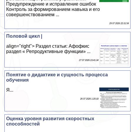
Предупреждение и исправление ошибок
Контроль за формированием навыка и его
совершенствованием ...
29 07 2026 22:31:54
Половой цикл |
align="right"> Раздел статьи: Афофкис
раздел « Репродуктивные функции» ...
27 07 2026 23:41:34
Понятие о дидактике и сущность процесса
обучения
Я...
26 07 2026 1:20:18
Оценка уровня развития скоростных
способностей