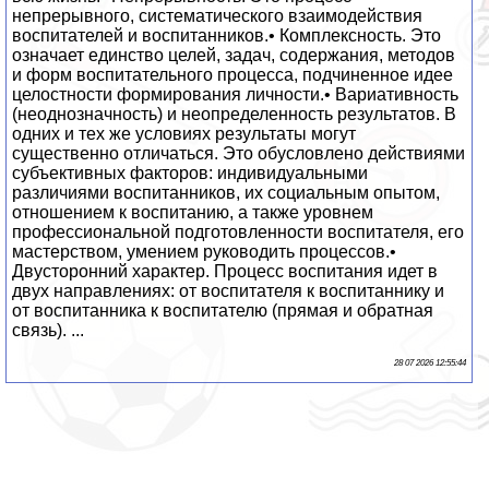
непрерывного, систематического взаимодействия
воспитателей и воспитанников.• Комплексность. Это
означает единство целей, задач, содержания, методов
и форм воспитательного процесса, подчиненное идее
целостности формирования личности.• Вариативность
(неоднозначность) и неопределенность результатов. В
одних и тех же условиях результаты могут
существенно отличаться. Это обусловлено действиями
субъективных факторов: индивидуальными
различиями воспитанников, их социальным опытом,
отношением к воспитанию, а также уровнем
профессиональной подготовленности воспитателя, его
мастерством, умением руководить процессов.•
Двусторонний характер. Процесс воспитания идет в
двух направлениях: от воспитателя к воспитаннику и
от воспитанника к воспитателю (прямая и обратная
связь). ...
28 07 2026 12:55:44