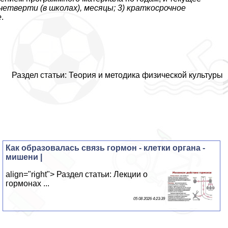
 четверти (в школах), месяцы; 3) краткосрочное
е
.
Раздел статьи: Теория и методика физической культуры
Как образовалась связь гормон - клетки органа -
мишени |
align="right"> Раздел статьи: Лекции о
гормонах ...
05 08 2026 4:23:39