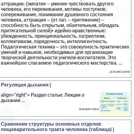
аттракции; (эмпатия – умение чувствовать другого
человека, его переживания, мотивы поступков;
сопереживание, понимание душевного состояния
человека, аттракция – (от лат. – притяжение) –
способность быть открытым, обаятельным, обладать
притягательной силой)• идейно-нравственные:
убежденность, принципиальность, патриотизм,
коллективизм, порядочность, интеллигентность.
Педагогическая техника – это совокупность практических
умений и навыков, необходимых для организации
творческой деятельности учителя-воспитателя. Это
важнейшее слагаемое педагогического мастерства. ...
21 06 2026 13:39:54
Регуляция дыхания |
align="right"> Раздел статьи: Лекции о
дыхании ...
20 06 2026 17:28:12
Сравнение структуры основных отделов
пищеварительного тракта человека (таблица) |