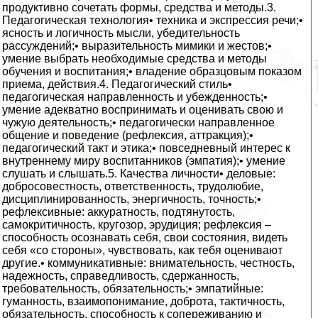
продуктивно сочетать формы, средства и методы.3.
Педагогическая технология• техника и экспрессия речи;•
ясность и логичность мысли, убедительность
рассуждений;• выразительность мимики и жестов;•
умение выбрать необходимые средства и методы
обучения и воспитания;• владение образцовым показом
приема, действия.4. Педагогический стиль•
педагогическая направленность и убежденность;•
умение адекватно воспринимать и оценивать свою и
чужую деятельность;• педагогически направленное
общение и поведение (рефлексия, аттракция);•
педагогический такт и этика;• повседневный интерес к
внутреннему миру воспитанников (эмпатия);• умение
слушать и слышать.5. Качества личности• деловые:
добросовестность, ответственность, трудолюбие,
дисциплинированность, энергичность, точность;•
рефлексивные: аккуратность, подтянутость,
самокритичность, кругозор, эрудиция; рефлексия –
способность осознавать себя, свои состояния, видеть
себя «со стороны», чувствовать, как тебя оценивают
другие.• коммуникативные: внимательность, честность,
надежность, справедливость, сдержанность,
требовательность, обязательность;• эмпатийные:
гуманность, взаимопонимание, доброта, тактичность,
обязательность, способность к сопереживанию и