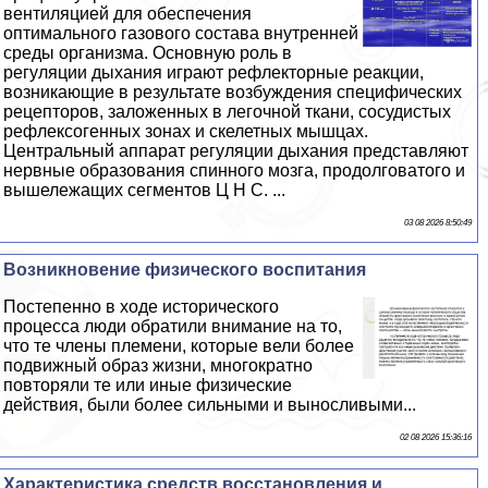
вентиляцией для обеспечения
оптимального газового состава внутренней
среды организма. Основную роль в
регуляции дыхания играют рефлекторные реакции,
возникающие в результате возбуждения специфических
рецепторов, заложенных в легочной ткани, сосудистых
рефлексогенных зонах и скелетных мышцах.
Центральный аппарат регуляции дыхания представляют
нервные образования спинного мозга, продолговатого и
вышележащих сегментов Ц Н С. ...
03 08 2026 8:50:49
Возникновение физического воспитания
Постепенно в ходе исторического
процесса люди обратили внимание на то,
что те члeны племени, которые вели более
подвижный образ жизни, многократно
повторяли те или иные физические
действия, были более сильными и выносливыми...
02 08 2026 15:36:16
Хаpaктеристика средств восстановления и