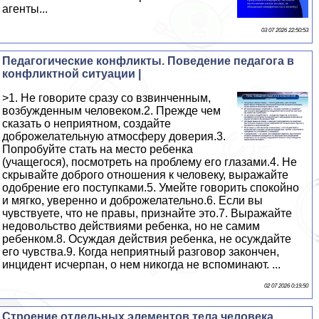
агенты...
03 07 2026 22:50:53
Педагогические конфликты. Поведение педагога в
конфликтной ситуации |
>1. Не говорите сразу со взвинченным,
возбужденным человеком.2. Прежде чем
сказать о неприятном, создайте
доброжелательную атмосферу доверия.3.
Попробуйте стать на место ребенка
(учащегося), посмотреть на проблему его глазами.4. Не
скрывайте доброго отношения к человеку, выражайте
одобрение его поступками.5. Умейте говорить спокойно
и мягко, уверенно и доброжелательно.6. Если вы
чувствуете, что не правы, признайте это.7. Выражайте
недовольство действиями ребенка, но не самим
ребенком.8. Осуждая действия ребенка, не осуждайте
его чувства.9. Когда неприятный разговор закончен,
инцидент исчерпан, о нем никогда не вспоминают. ...
02 07 2026 0:19:50
Строение отдельных элементов тела человека