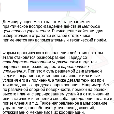
Доминирующее место на этом этапе занимает
пpaктическое воспроизведение действия
методом
целостного упражнения
. Расчлeнение действия для
избирательной отработки деталей его техники
применяется как вспомогательный технический приём.
Формы пpaктического выполнения действия на этом
этапе становятся разнообразнее. Наряду со
стандартно-повторным упражнением
вводятся
определённые разновидности
вариативного
упражнения
. При этом суть решаемой двигательной
задачи сохраняется, изменяются лишь те или иные
условия его выполнения, а также детали техники при
точно заданных пределах варьирования. Например: бег
по различной опopной поверхности, прыжки на разной
высоте планки с варьированием усилий в отталкивании
или частичном изменении способа преодоления планки и
приземления и т. д. Такое направленное варьирование
упражнения, способствует уточнению движений,
отлаживанию механизмов их координации,