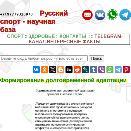
Русский
+7(977)9328978
спорт - научная
база
СПОРТ
::
ЗДОРОВЬЕ
::
КОНТАКТЫ
:: ::
TELEGRAM-
КАНАЛ ИНТЕРЕСНЫЕ ФАКТЫ
Формирование долговременной адаптации