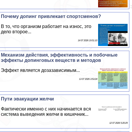
Почему допинг привлекает спортсменов?
В то, что организм работает на износ, это
дело второе...
14 07 2026 19:51:10
Механизм действия, эффективность и побочные
эффекты допинговых веществ и методов
Эффект является дозазависимым...
13 07 2026 3:53:24
Пути эвакуации желчи
Фактически именно с них начинается вся
система выведения желчи в кишечник...
12 07 2026 5:20:29