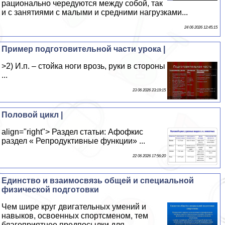
рационально чередуются между собой, так
и с занятиями с малыми и средними нагрузками...
24 06 2026 12:45:15
Пример подготовительной части урока |
>2) И.п. – стойка ноги врозь, руки в стороны
...
23 06 2026 23:19:15
Половой цикл |
align="right"> Раздел статьи: Афофкис
раздел « Репродуктивные функции» ...
22 06 2026 17:56:20
Единство и взаимосвязь общей и специальной
физической подготовки
Чем шире круг двигательных умений и
навыков, освоенных спортсменом, тем
благоприятнее предпосылки для