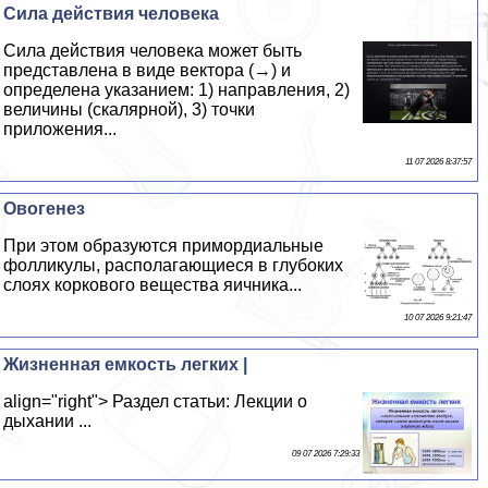
Сила действия человека
Сила действия человека может быть
представлена в виде вектора (→) и
определена указанием: 1) направления, 2)
величины (скалярной), 3) точки
приложения...
11 07 2026 8:37:57
Овогенез
При этом образуются примордиальные
фолликулы, располагающиеся в глубоких
слоях коркового вещества яичника...
10 07 2026 9:21:47
Жизненная емкость легких |
align="right"> Раздел статьи: Лекции о
дыхании ...
09 07 2026 7:29:33