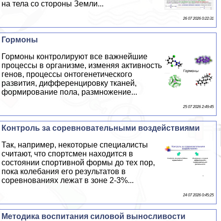
на тела со стороны Земли...
26 07 2026 0:22:31
Гормоны
Гормоны контролируют все важнейшие
процессы в организме, изменяя активность
генов, процессы онтогенетического
развития, дифференцировку тканей,
формирование пола, размножение...
25 07 2026 2:49:45
Контроль за соревновательными воздействиями
Так, например, некоторые специалисты
считают, что спортсмен находится в
состоянии спортивной формы до тех пор,
пока колебания его результатов в
соревнованиях лежат в зоне 2-3%...
24 07 2026 0:45:25
Методика воспитания силовой выносливости