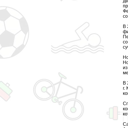
дв
пр
Фе
со
В 
фи
Пе
со
су
Но
Но
из
ме
В 
г.
ко
Сп
ко
ко
Са