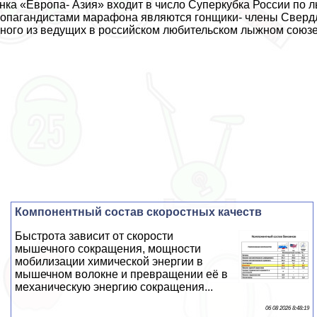
нка «Европа- Азия» входит в число Суперкубка России п
опагандистами марафона являются гонщики- члeны Свердл
ного из ведущих в российском любительском лыжном союзе. 
Компонентный состав скоростных качеств
Быстрота зависит от скорости
мышечного сокращения, мощности
мобилизации химической энергии в
мышечном волокне и превращении её в
механическую энергию сокращения...
06 08 2026 8:48:19