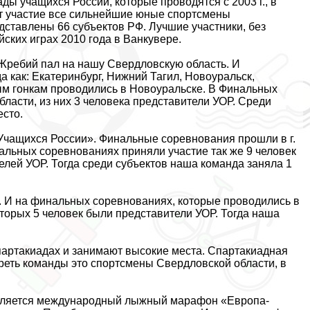
ы учащихся России, которые проводятся с 2003 г., в
ют участие все сильнейшие юные спортсмены
ставлены 66 субъектов РФ. Лучшие участники, без
ских играх 2010 года в Ванкувере.
 Жребий пал на нашу Свердловскую область. И
 как: Екатеринбург, Нижний Тагил, Новоуральск,
ным гонкам проводились в Новоуральске. В Финальных
ласти, из них 3 человека представители УОР. Среди
есто.
а Учащихся России». Финальные соревнования прошли в г.
альных соревнованиях приняли участие так же 9 человек
телей УОР. Тогда среди субъектов наша комaнда заняла 1
. И на финальных соревнованиях, которые проводились в
которых 5 человек были представители УОР. Тогда наша
партакиадах и занимают высокие места. Спартакиадная
 треть комaнды это спортсмены Свердловской области, в
вляется международный лыжный марафон «Европа-