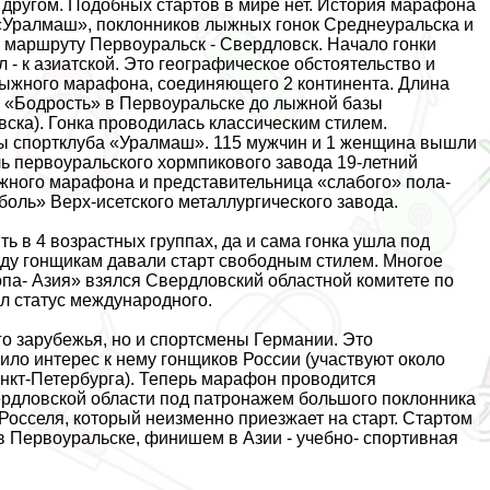
другом. Подобных стартов в мире нет. История марафона
 «Уралмаш», поклонников лыжных гонок Среднеуральска и
о маршруту Первоуральск - Свердловск. Начало гонки
 - к азиатской. Это географическое обстоятельство и
лыжного марафона, соединяющего 2 континента. Длина
ы «Бодрость» в Первоуральске до лыжной базы
ска). Гонка проводилась классическим стилем.
зы спортклуба «Уралмаш». 115 мужчин и 1 женщина вышли
ль первоуральского хормпикового завода 19-летний
жного марафона и представительница «слабого» пола-
боль» Верх-исетского металлургического завода.
 в 4 возрастных группах, да и сама гонка ушла под
оду гонщикам давали старт свободным стилем. Многое
па- Азия» взялся Свердловский областной комитете по
ил статус международного.
го зарубежья, но и спортсмены Германии. Это
ило интерес к нему гонщиков России (участвуют около
нкт-Петербурга). Теперь марафон проводится
вердловской области под патронажем большого поклонника
осселя, который неизменно приезжает на старт. Стартом
в Первоуральске, финишем в Азии - учебно- спортивная