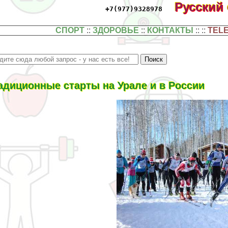
Русский
+7(977)9328978
СПОРТ
::
ЗДОРОВЬЕ
::
КОНТАКТЫ
:: ::
TEL
адиционные старты на Урале и в России