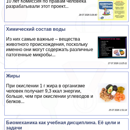
10 лет Комиссия по правам человека
разpaбатывали этот проект...
28 07 2026 0:26:40
Химический состав воды
Из них самые важные – вещества
животного происхождения, поскольку
именно они могут содержать различные
патогенные микробы...
27 07 2026 13:25:11
Жиры
При окислении 1 г жира в организме
человек получает 9,3 ккал энергии,
больше, чем при окислении углеводов и
белков...
25 07 2026 1:51:14
Биомеханика как учебная дисциплина. Её цели и
задачи