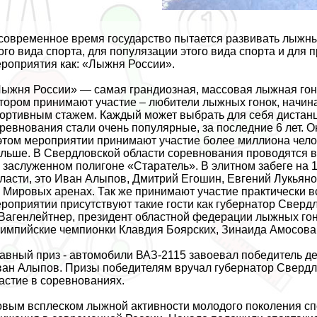
современное время государство пытается развивать лыжны
ого вида спорта, для популязации этого вида спорта и для
роприятия как: «Лыжня России».
ыжня России» — самая грандиозная, массовая лыжная гонк
тором принимают участие – любители лыжных гонок, начи
ортивным стажем. Каждый может выбрать для себя дистанци
ревнования стали очень популярные, за последние 6 лет. О
этом мероприятии принимают участие более миллиона челов
льше. В Свердловской области соревнования проводятся в 
 заслуженном полигоне «Старатель». В элитном забеге на
ласти, это Иван Алыпов, Дмитрий Егошин, Евгений Лукьяно
 Мировых аренах. Так же принимают участие пpaктически 
роприятии присутствуют такие гости как губернатор Свердл
Вагенлейтнер, президент областной федерации лыжных гон
импийские чемпионки Клавдия Боярских, Зинаида Амосова,
авный приз - автомобили ВАЗ-2115 завоевал победитель д
ан Алыпов. Призы победителям вручал губернатор Свердло
астие в соревнованиях.
вым всплеском лыжной активности молодого поколения сп