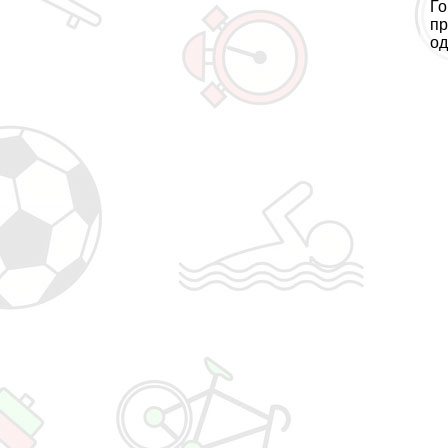
Го
пр
од