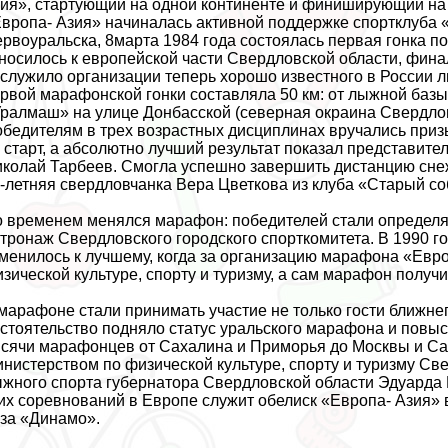
ия», стартующий на одной континенте и финиширующий на 
вропа- Азия» начиналась активной поддержке спортклуба
рвоуральска, 8марта 1984 года состоялась первая гонка п
носилось к европейской части Свердловской области, финал
служило организации теперь хорошо известного в России 
рвой марафонской гонки составляла 50 км: от лыжной баз
ралмаш» на улице Донбасской (северная окраина Свердлов
бедителям в трех возрастных дисциплинах вручались при
 старт, а абсолютно лучший результат показал представите
колай Тарбеев. Смогла успешно завершить дистанцию сне
-летняя свердловчанка Вера Цветкова из клуба «Старый со
 временем менялся марафон: победителей стали определять
тронаж Свердловского городского спорткомитета. В 1990 г
менилось к лучшему, когда за организацию марафона «Евро
зической культуре, спорту и туризму, а сам марафон получ
марафоне стали принимать участие не только гости ближне
стоятельство подняло статус уральского марафона и повыс
сячи марафонцев от Сахалина и Приморья до Москвы и Са
нистерством по физической культуре, спорту и туризму С
жного спорта губернатора Свердловской области Эдуарда Р
их соревнований в Европе служит обелиск «Европа- Азия» 
за «Динамо».