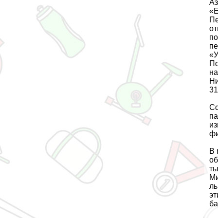
Аз
«Е
Пе
от
по
пе
«У
По
на
Ни
31
Со
па
из
фи
В 
об
ты
Ми
лы
эт
ба