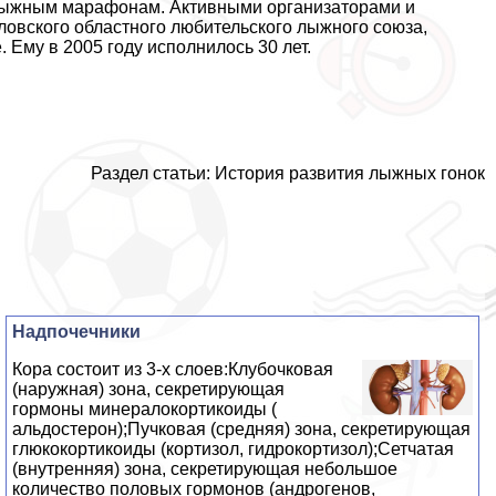
о лыжным марафонам. Активными организаторами и
овского областного любительского лыжного союза,
Ему в 2005 году исполнилось 30 лет.
Раздел статьи: История развития лыжных гонок
Надпочечники
Кора состоит из 3-х слоев:Клубочковая
(наружная) зона, секретирующая
гормоны минералокортикоиды (
альдостерон);Пучковая (средняя) зона, секретирующая
глюкокортикоиды (кортизол, гидрокортизол);Сетчатая
(внутренняя) зона, секретирующая небольшое
количество пoлoвых гормонов (андрогенов,