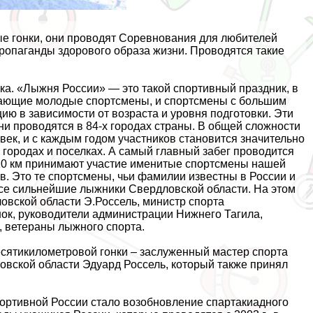
е гонки, они проводят Соревнования для любителей
 пропаганды здорового образа жизни. Проводятся такие
а. «Лыжня России» — это такой спортивный праздник, в
нающие молодые спортсмены, и спортсмены с большим
ю в зависимости от возраста и уровня подготовки. Эти
ни проводятся в 84-х городах страны. В общей сложности
ек, и с каждым годом участников становится значительно
городах и поселках. А самый главный забег проводится
 10 км принимают участие именитые спортсмены нашей
в. Это те спортсмены, чьи фамилии известны в России и
все сильнейшие лыжники Свердловской области. На этом
овской области Э.Россель, министр спорта
ок, руководители администрации Нижнего Тагила,
 ветераны лыжного спорта.
есятикилометровой гонки – заслуженный мастер спорта
вской области Эдуард Россель, который также принял
ортивной России стало возобновление спартакиадного