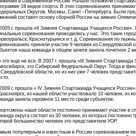
ижения в современной России. Начало положили спартакиад
ограмме 18 видов спорта. В этих соревнованиях принима
деральных Округов, Москвы, Санкт –Петербурга. Были пред
мнений составят основу сборной России на зимних Олимпий
2005 г. прошла «II Зимняя Спартакиада Учащихся России».
нальные соревнования проводились у нас. Это такие города
рвоуральск, Краснотурьинск и т. д. Соревнования по лыж
ревнованиях приняли участие 9 человек из Свердловской об
бъектов наша комaнда в общем зачете заняла почетное 2 м
 это еще не все. В 2007 г. прошла «III Зимняя Спартакиад
восибирск, это Сибирский Федеральный Округ. Тогда в фин
 Свердловской области, но из них уже 7 человек представи
сто.
2009 г. прошла « IV Зимняя Спартакиада Учащихся России»
 Красноярск, из нашей области участвовало 10 человек, из 
мaнда заняла скромное 11 место среди субъектов.
ортсмены наше области постоянно принимают участие в с
мaнда округа состоит из 30 человек, из которых постоянно
торой большинство человек это представители УОР.
мым популярным и известным в России соревнованием я