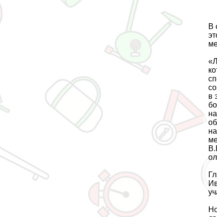
В 
эт
ме
«Л
ко
сп
со
в 
бо
на
об
на
ме
В.
ол
Гл
Ив
уч
Но