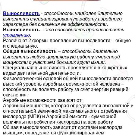
Выносливость
-
способность наиболее длительно
выполнять специализированную работу аэробного
хаpaктера без снижения ее эффективности
.
Выносливость
–
это способность противостоять
утомлению
.
Различают 2 формы проявления выносливости – общую
и специальную.
Общая выносливость
–
способность длительно
выполнять любую циклическую работу умеренной
мощности с участием больших групп мышц
.
Специальная выносливость проявляется в конкретных
видах двигательной деятельности.
Физиологической основой общей выносливости является
высокий уровень аэробных возможностей человека –
способность выполнять работу за счет энергии реакций
окисления.
Аэробные возможности зависят от:
Аэробной мощности, которая определяется абсолютной и
относительной величиной максимального потрeбления
кислорода (МПК) и Аэробной емкости - суммарной
величины потрeбления кислорода на всю работу.
Общая выносливость зависит от доставки кислорода
мышцам, определяется функционированием