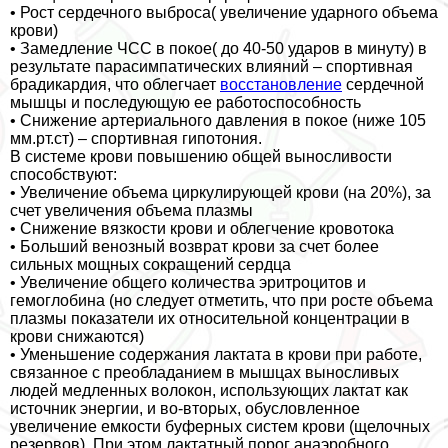
• Рост сердечного выброса( увеличение ударного объема
крови)
• Замедление ЧСС в покое( до 40-50 ударов в минуту) в
результате парасимпатических влияний – спортивная
брадикардия, что облегчает
восстановление
сердечной
мышцы и последующую ее работоспособность
• Снижение артериального давления в покое (ниже 105
мм.рт.ст) – спортивная гипотония.
В системе крови повышению общей выносливости
способствуют:
• Увеличение объема циркулирующей крови (на 20%), за
счет увеличения объема плазмы
• Снижение вязкости крови и облегчение кровотока
• Больший венозный возврат крови за счет более
сильных мощных сокращений сердца
• Увеличение общего количества эритроцитов и
гемоглобина (но следует отметить, что при росте объема
плазмы показатели их относительной концентрации в
крови снижаются)
• Уменьшение содержания лактата в крови при работе,
связанное с преобладанием в мышцах выносливых
людей медленных волокон, использующих лактат как
источник энергии, и во-вторых, обусловленное
увеличение емкости буферных систем крови (щелочных
резервов). При этом лактатный порог анаэробного