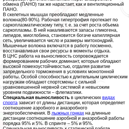
обмена (ПАНО) так же нарастает, как и вентиляционный
ПАНО.
В скелетных мышцах преобладают медленные
волокна(80-90%). Рабочая гипертрофия протекает по
саркоплазматическому типу, т. е. за счет роста объема
саркоплазмы. В ней накаливаются запасы гликогена,
липидов, миоглобина, становится богаче капиллярная
сеть, увеличивается число и размеры митохондрий.
Мышечные волокна включатся в работу посменно,
восстанавливая свои ресурсы в моменты отдыха.
В ЦНС работа на выносливость сопровождается
формированием рабочих доминант, которые обладают
высокой помехоустойчивостью, отдаляя развитие
запредельного торможения в условиях монотонной
работы. Особой способностью к длительным циклическим
нагрузкам обладают спортсмены с сильной
уравновешенной нервной системой и невысоким
уровнем подвижности – флегматики.
Специальная выносливость
в циклических
видах
спорта
зависит от длины дистанции, которая определяет
соотношение аэробного и анаэробного
энергообеспечения. В
лыжных гонках
на длинные
дистанции соотношение аэробной и анаэробной работы
порядка 95% и 5%. В спринте – 5% и 95%.
Специальная выносливость к статической работе