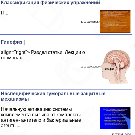
Классификация физических упражнений
П...
12 07 2026 0:56:53
Гипофиз |
align="right"> Раздел статьи: Лекции о
гормонах ...
11 07 2026 3:30:10
Неспецифические гумopaльные защитные
механизмы
Начальную активацию системы
комплемента вызывают комплексы
антиген- антитело и бактериальные
агенты...
10 07 2026 1:36:34