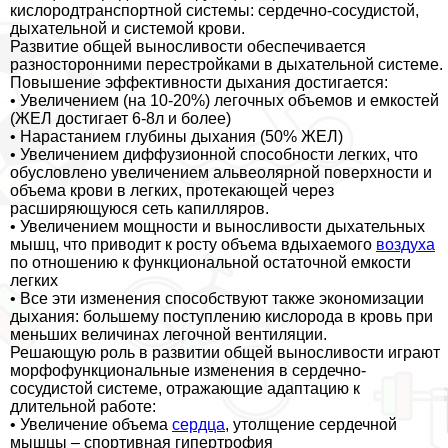
кислородтрaнcпортной системы: сердечно-сосудистой,
дыхательной и системой крови.
Развитие общей выносливости обеспечивается
разносторонними перестройками в дыхательной системе.
Повышение эффективности дыхания достигается:
• Увеличением (на 10-20%) легочных объемов и емкостей
(ЖЕЛ достигает 6-8л и более)
• Нарастанием глубины дыхания (50% ЖЕЛ)
• Увеличением диффузионной способности легких, что
обусловлено увеличением альвеолярной поверхности и
объема крови в легких, протекающей через
расширяющуюся сеть капилляров.
• Увеличением мощности и выносливости дыхательных
мышц, что приводит к росту объема вдыхаемого
воздуха
по отношению к функциональной остаточной емкости
легких
• Все эти изменения способствуют также экономизации
дыхания: большему поступлению кислорода в кровь при
меньших величинах легочной вентиляции.
Решающую роль в развитии общей выносливости играют
морфофункциональные изменения в сердечно-
сосудистой системе, отражающие адаптацию к
длительной работе:
• Увеличение объема
сердца
, утолщение сердечной
мышцы – спортивная гипертрофия