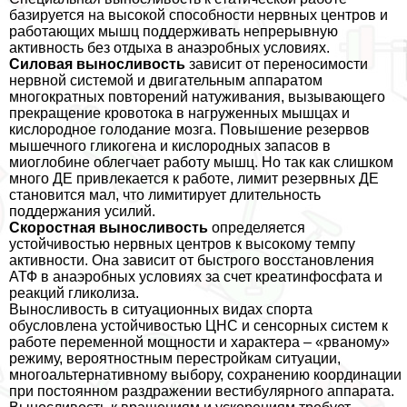
базируется на высокой способности нервных центров и
работающих мышц поддерживать непрерывную
активность без отдыха в анаэробных условиях.
Силовая выносливость
зависит от переносимости
нервной системой и двигательным аппаратом
многократных повторений натуживания, вызывающего
прекращение кровотока в нагруженных мышцах и
кислородное голодание мозга. Повышение резервов
мышечного гликогена и кислородных запасов в
миоглобине облегчает работу мышц. Но так как слишком
много ДЕ привлекается к работе, лимит резервных ДЕ
становится мал, что лимитирует длительность
поддержания усилий.
Скоростная выносливость
определяется
устойчивостью нервных центров к высокому темпу
активности. Она зависит от быстрого восстановления
АТФ в анаэробных условиях за счет креатинфосфата и
реакций гликолиза.
Выносливость в ситуационных видах спорта
обусловлена устойчивостью ЦНС и сенсорных систем к
работе переменной мощности и хаpaктера – «рваному»
режиму, вероятностным перестройкам ситуации,
многоальтернативному выбору, сохранению координации
при постоянном раздражении вестибулярного аппарата.