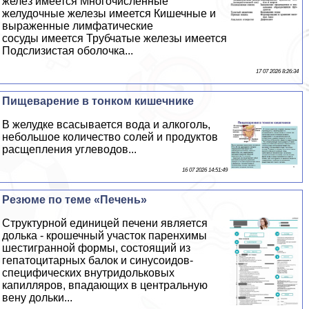
желез имеется Многочисленные
желудочные железы имеется Кишечные и
выраженные лимфатические
сосуды имеется Трубчатые железы имеется
Подслизистая оболочка...
17 07 2026 8:26:34
Пищеварение в тонком кишечнике
В желудке всасывается вода и алкоголь,
небольшое количество солей и продуктов
расщепления углеводов...
16 07 2026 14:51:49
Резюме по теме «Печень»
Структурной единицей печени является
долька - крошечный участок паренхимы
шестигранной формы, состоящий из
гепатоцитарных балок и синусоидов-
специфических внутридольковых
капилляров, впадающих в центральную
вену дольки...