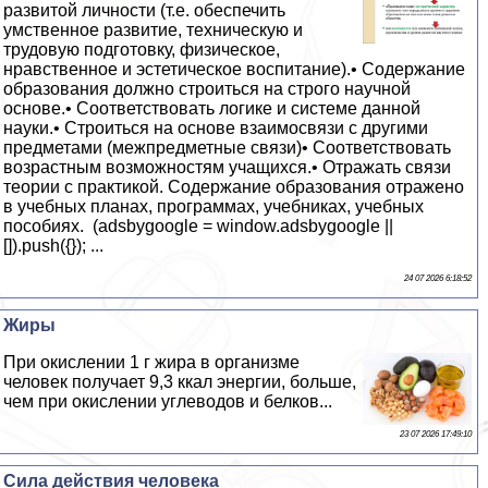
развитой личности (т.е. обеспечить
умственное развитие, техническую и
трудовую подготовку, физическое,
нравственное и эстетическое воспитание).• Содержание
образования должно строиться на строго научной
основе.• Соответствовать логике и системе данной
науки.• Строиться на основе взаимосвязи с другими
предметами (межпредметные связи)• Соответствовать
возрастным возможностям учащихся.• Отражать связи
теории с практикой. Содержание образования отражено
в учебных планах, программах, учебниках, учебных
пособиях. (adsbygoogle = window.adsbygoogle ||
[]).push({}); ...
24 07 2026 6:18:52
Жиры
При окислении 1 г жира в организме
человек получает 9,3 ккал энергии, больше,
чем при окислении углеводов и белков...
23 07 2026 17:49:10
Сила действия человека