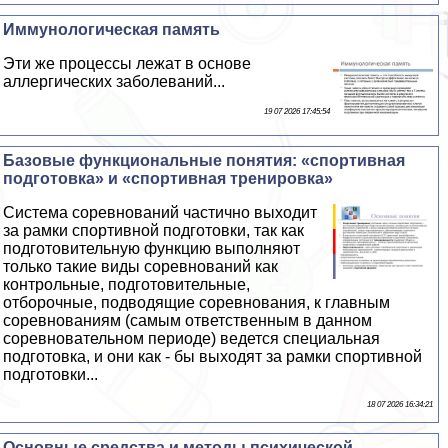
Иммунологическая память
Эти же процессы лежат в основе
аллергических заболеваний...
19 07 2026 17:45:54
Базовые функциональные понятия: «спортивная
подготовка» и «спортивная тренировка»
Система соревнований частично выходит
за рамки спортивной подготовки, так как
подготовительную функцию выполняют
только такие виды соревнований как
контрольные, подготовительные,
отборочные, подводящие соревнования, к главным
соревнованиям (самым ответственным в данном
соревновательном периоде) ведется специальная
подготовка, и они как - бы выходят за рамки спортивной
подготовки...
18 07 2026 16:34:21
Основные средства и методы психической