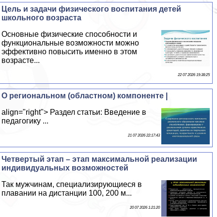
Цель и задачи физического воспитания детей
школьного возраста
Основные физические способности и
функциональные возможности можно
эффективно повысить именно в этом
возрасте...
22 07 2026 19:38:25
О региональном (областном) компоненте |
align="right"> Раздел статьи: Введение в
педагогику ...
21 07 2026 22:17:43
Четвертый этап – этап максимальной реализации
индивидуальных возможностей
Так мужчинам, специализирующиеся в
плавании на дистанции 100, 200 м...
20 07 2026 1:21:20