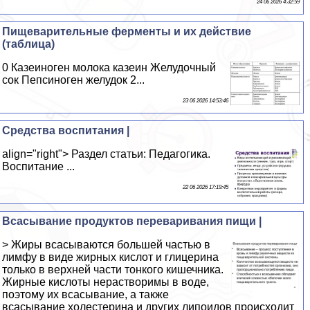
24 06 2026 4:32:59
Пищеварительные ферменты и их действие
(таблица)
0 Казеиноген молока казеин Желудочный
сок Пепсиноген желудок 2...
23 06 2026 14:53:46
Средства воспитания |
align="right"> Раздел статьи: Педагогика.
Воспитание ...
22 06 2026 17:19:45
Всасывание продуктов переваривания пищи |
> Жиры всасываются большей частью в
лимфу в виде жирных кислот и глицерина
только в верхней части тонкого кишечника.
Жирные кислоты нерастворимы в воде,
поэтому их всасывание, а также
всасывание холестерина и других липоидов происходит