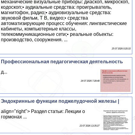
механические визуальные приборы: диаскоп, микроскоп,
кодоскоп;• аудиальные средства: проигрыватель,
магнитофон, радио;• аудиовизуальные средства:
звуковой фильм, Т В, видео;• средства
автоматизирующие процесс обучения: лингвистические
кабинеты, компьютерные классы,
телекоммуникационные сети;• реальные объекты:
производство, сооружения. ...
25 07 2026 0:20:33
Профессиональная педагогическая деятельность
д...
24 07 2026 7:28:48
Эндокринные функции поджелудочной железы |
align="right"> Раздел статьи: Лекции о
гормонах ...
23 07 2026 13:35:27