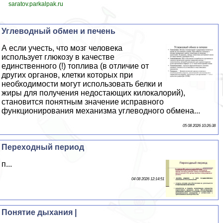
saratov.parkalpak.ru
Углеводный обмен и печень
А если учесть, что мозг человека
использует глюкозу в качестве
единственного (!) топлива (в отличие от
других органов, клетки которых при
необходимости могут использовать белки и
жиры для получения недостающих килокалорий),
становится понятным значение исправного
функционирования механизма углеводного обмена...
05 08 2026 10:26:38
Переходный период
п...
04 08 2026 12:14:51
Понятие дыхания |