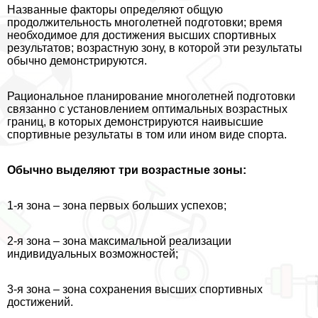
Названные факторы определяют общую
продолжительность многолетней подготовки; время
необходимое для достижения высших спортивных
результатов; возрастную зону, в которой эти результаты
обычно демонстрируются.
Рациональное планирование многолетней подготовки
связанно с установлением оптимальных возрастных
границ, в которых демонстрируются наивысшие
спортивные результаты в том или ином виде спорта.
Обычно выделяют три возрастные зоны:
1-я зона – зона первых больших успехов;
2-я зона – зона максимальной реализации
индивидуальных возможностей;
3-я зона – зона сохранения высших спортивных
достижений.