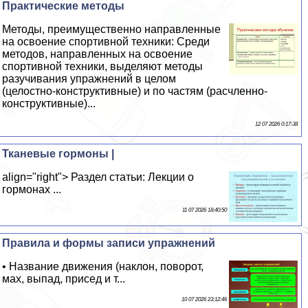
Пpaктические методы
Методы, преимущественно направленные
на освоение спортивной техники: Среди
методов, направленных на освоение
спортивной техники, выделяют методы
разучивания упражнений в целом
(целостно-конструктивные) и по частям (расчлeнно-
конструктивные)...
12 07 2026 0:17:38
Тканевые гормоны |
align="right"> Раздел статьи: Лекции о
гормонах ...
11 07 2026 18:40:50
Правила и формы записи упражнений
• Название движения (наклон, поворот,
мах, выпад, присед и т...
10 07 2026 23:12:46