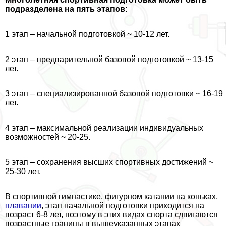
подразделена на пять этапов:
1 этап – начальной подготовкой ~ 10-12 лет.
2 этап – предварительной базовой подготовкой ~ 13-15
лет.
3 этап – специализированной базовой подготовки ~ 16-19
лет.
4 этап – максимальной реализации индивидуальных
возможностей ~ 20-25.
5 этап – сохранения высших спортивных достижений ~
25-30 лет.
В спортивной гимнастике, фигурном катании на коньках,
плавании
, этап начальной подготовки приходится на
возраст 6-8 лет, поэтому в этих видах спорта сдвигаются
возрастные границы в вышеуказанных этапах