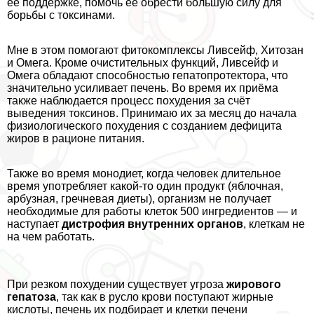
её поддержке, помочь её обрести большую силу для
борьбы с токсинами.
Мне в этом помогают фитокомплексы
Ливсейф
,
Хитозан
и
Омега
. Кроме очистительных функций, Ливсейф и
Омега обладают способностью гепатопротектора, что
значительно усиливает печень. Во время их приёма
также наблюдается процесс похудения за счёт
выведения токсинов. Принимаю их за месяц до начала
физиологического похудения с созданием дефицита
жиров в рационе питания.
Также во время монодиет, когда человек длительное
время употрeбляет какой-то один продукт (яблочная,
арбузная, гречневая диеты), организм не получает
необходимые для работы клеток 500 ингредиентов — и
наступает
дистрофия внутренних органов
, клеткам не
на чем работать.
При резком похудении существует угроза
жирового
гепатоза
, так как в русло крови поступают жирные
кислоты, печень их подбирает и клетки печени