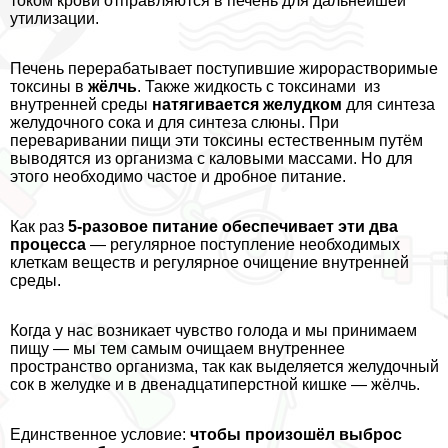
током крови отправляются в печень для дальнейшей
утилизации.
Печень переpaбатывает поступившие жирорастворимые
токсины в
жёлчь
. Также жидкость с токсинами из
внутренней среды
натягивается желудком
для синтеза
желудочного сока и для синтеза слюны. При
переваривании пищи эти токсины естественным путём
выводятся из организма с каловыми массами. Но для
этого необходимо частое и дробное питание.
Как раз
5-разовое питание обеспечивает эти два
процесса
— регулярное поступление необходимых
клеткам веществ и регулярное очищение внутренней
среды.
Когда у нас возникает чувство голода и мы принимаем
пищу — мы тем самым очищаем внутреннее
прострaнcтво организма, так как выделяется желудочный
сок в желудке и в двенадцатиперстной кишке — жёлчь.
Единственное условие:
чтобы произошёл выброс