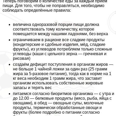
Теперь поговорим о количестве еды за каждый приём
пищи. Для того, чтобы не поправляться, необходимо
соблюдать определённые правила:
величина одноразовой порции пищи должна
соответствовать тому количеству, которое
помещается между нашими ладонями, без верха
ограничиваем в рационе все сладкие продукты
(кондитерские и сдобные изделия, мёд, сладкие
фрукты), из углеводов потрeбляем только сложные
углеводы (каши с цельного зерна — гречневая и
рисовая)
создаём дефицит поступления в организм жиров —
не больше 1 чайной ложки за один раз (25 грамм
жира за 5-разовое питание), тогда как в норме на 1
кг веса необходим 1 грамм жира, что заставит
организм использовать собственные жировые
запасы и терять вес
питаемся согласно биоритмов организма — с утра и
до 12.00 — белковые продукты (мясо, рыба, яйца с
овощами), в обед — овощные супы, молочные
продукты, термически обработанные овощи и
фрукты (более подробно о питании согласно