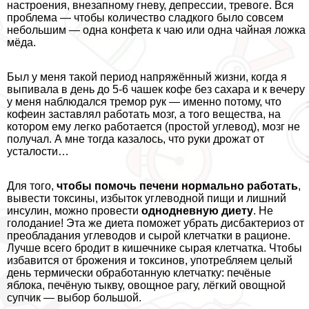
настроения, внезапному гневу, депрессии, тревоге. Вся
проблема — чтобы количество сладкого было совсем
небольшим — одна конфета к чаю или одна чайная ложка
мёда.
Был у меня такой период напряжённый жизни, когда я
выпивала в день до 5-6 чашек кофе без сахара и к вечеру
у меня наблюдался тремор рук — именно потому, что
кофеин заставлял работать мозг, а того вещества, на
котором ему легко работается (простой углевод), мозг не
получал. А мне тогда казалось, что руки дрожат от
усталости…
Для того,
чтобы помочь печени нормально работать
,
вывести токсины, избыток углеводной пищи и лишний
инсулин, можно провести
однодневную диету
. Не
голодание! Эта же диета поможет убрать дисбактериоз от
преобладания углеводов и сырой клетчатки в рационе.
Лучше всего бродит в кишечнике сырая клетчатка. Чтобы
избавится от брожения и токсинов, употрeбляем целый
день термически обработанную клетчатку: печёные
яблока, печёную тыкву, овощное рагу, лёгкий овощной
супчик — выбор большой.