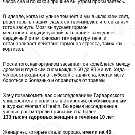
часов сна и по какой причине вы утром просыпаетесь.
В идеале, когда на улице темнеет и мы выключаем свет,
рецепторы в наших глазах сигнализируют, что организм
готов заснуть. Мозг выпускает гормон
мелатонин, индуцирующий засыпание, замедляет
сердечный ритм, снижает температуру тела, и
останавливает действие гормонов стресса, таких как
кортизол.
После того, как организм засыпает, он колeблется между
дрёмой и глубоким сном каждые 60 до 90 минут. Когда
человек находится в глубокой стадии сна, клетки могут
бороться с болезнью и оправиться от травмы.
Хочу познакомить вас с исследованием Гарвардского
университета о роли сна в ожирении, опубликованным
в
журнал Woman’s Health
. Во время исследования
ученые рассмотрели привычки сна более
133 тысяч здоровых женщин в течении 10 лет
.
Женщины, которые спали хорошо,
имели на 45