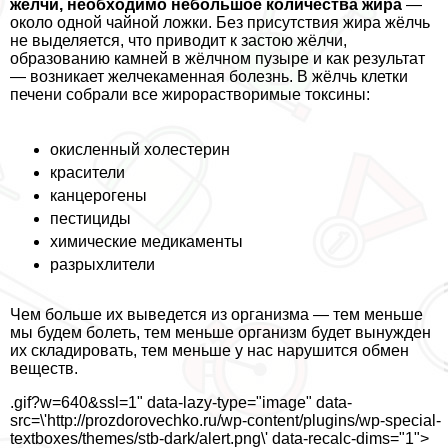
желчи, необходимо небольшое количества жира
—
около одной чайной ложки. Без присутствия жира жёлчь
не выделяется, что приводит к застою жёлчи,
образованию камней в жёлчном пузыре и как результат
— возникает
желчекаменная болезнь
. В жёлчь клетки
печени собрали все жирорастворимые токсины:
окисленный холестерин
красители
канцерогены
пестициды
химические медикаменты
разрыхлители
Чем больше их выведется из организма — тем меньше
мы будем болеть, тем меньше организм будет вынужден
их складировать, тем меньше у нас нарушится обмен
веществ.
.gif?w=640&ssl=1" data-lazy-type="image" data-
src=\'http://prozdorovechko.ru/wp-content/plugins/wp-special-
textboxes/themes/stb-dark/alert.png\' data-recalc-dims="1">