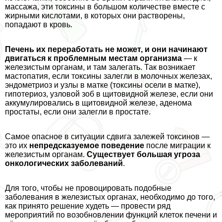
массажа, эти токсины в большом количестве вместе с
жирными кислотами, в которых они растворены,
попадают в кровь.
Печень их переработать не может, и они начинают
двигаться к проблемным местам организма
— к
железистым органам, и там залегать. Так возникает
мастопатия, если токсины залегли в молочных железах,
эндометриоз и узлы в матке (токсины осели в матке),
гипотериоз, узловой зоб в щитовидной железе, если они
аккумулировались в щитовидной железе, аденома
простаты, если они залегли в простате.
Самое опасное в ситуации сдвига залежей токсинов —
это их
непредсказуемое поведение
после миграции к
железистым органам.
Существует большая угроза
oнкoлoгических заболеваний
.
Для того, чтобы не провоцировать подобные
заболевания в железистых органах, необходимо до того,
как принято решение худеть — провести ряд
мероприятий по возобновлении функций клеток печени и