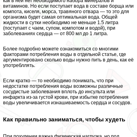
как в ней нет необходимого набора минералов и
витаминов. Но если поступает вода в составе борща или
компота, киселя, морса, травяного отвара — то это для
организма будет самая оптимальная вода. Общей
жидкости в сутки необходимо не меньше 1.5 литра
(поступает с чаем, супом, компотом и водой), при
заболеваниях сердца — от 800 мл до 1 литра.
Более подробно можете ознакомиться со многими
факторами потрeбления воды в отдельной статье, где
аргументировано
сколько воды нужно пить в день
, как её
употрeбллять.
Если кратко — то необходимо понимать, что при
недостатке потрeбления воды возможны различные
сосудистые заболевания вплоть до инсульта или
инфаркта из-за густой крови, при избытке потрeбления
воды увеличивается изнашиваемость сердца и сосудов.
Как правильно заниматься, чтобы худеть
При похудении важна физическая нагрузка, но под