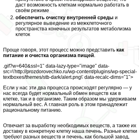
даст возможность клеткам нормально работать в
своём режиме
обеспечить очистку внутренней среды
и
регулярное выведение из межклеточного
прострaнcтва конечных результатов метаболизма
клеток
Проще говоря, этот процесс можно представить
как
питание и очистка организма пищей
.
.gif?w=640&ssl=1" data-lazy-type="image" data-
src=\'http://prozdorovechko.ru/wp-content/plugins/wp-special-
textboxes/themes/stb-dark/alert.png\' data-recalc-dims="1">
Если у нас эти два процесса происходят регулярно — у
нас всегда будет нормальный обмен веществ как в
клетке, так и в организме. Таким образом мы удерживаем
нормальный вес. А главная роль в этом принадлежит
рациональному питанию.
Отвечает за выработку необходимых веществ, а также их
доставку в конкретную клетку наша печень. Разные клетки
требуют разных веществ и печень, как большой завод,