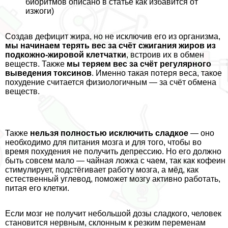
биоритмов описано в статье
как избавится от
изжоги
)
Создав дефицит жира, но не исключив его из организма,
мы начинаем терять вес за счёт сжигания жиров из
подкожно-жировой клетчатки
, встроив их в обмен
веществ. Также
мы теряем вес за счёт регулярного
выведения токсинов
. Именно такая потеря веса, такое
похудение считается физиологичным — за счёт обмена
веществ.
Также
нельзя полностью исключить сладкое
— оно
необходимо для питания мозга и для того, чтобы во
время похудения не получить депрессию. Но его должно
быть совсем мало — чайная ложка с чаем, так как кофеин
стимулирует, подстёгивает работу мозга, а мёд, как
естественный углевод, поможет мозгу активно работать,
питая его клетки.
Если мозг не получит небольшой дозы сладкого, человек
становится нервным, склонным к резким переменам