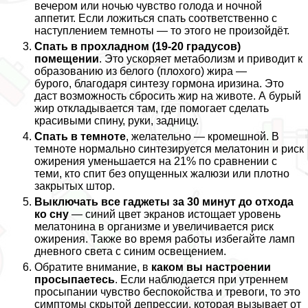
вечером или ночью чувство голода и ночной
аппетит. Если ложиться спать соответственно с
наступлением темноты — то этого не произойдёт.
Спать в прохладном (19-20 градусов)
помещении
. Это ускоряет метаболизм и приводит к
образованию из белого (плохого) жира —
бурого, благодаря синтезу гормона иризина. Это
даст возможность сбросить жир на животе. А бурый
жир откладывается там, где помогает сделать
красивыми спину, руки, задницу.
Спать в темноте
, желательно — кромешной. В
темноте нормально синтезируется мелатонин и риск
ожирения уменьшается на 21% по сравнении с
теми, кто спит без опущенных жалюзи или плотно
закрытых штор.
Выключать все гаджеты за 30 минут до отхода
ко сну
— синий цвет экранов истощает уровень
мелатонина в организме и увеличивается риск
ожирения. Также во время работы избегайте ламп
дневного света с синим освещением.
Обратите внимание, в
каком вы настроении
просыпаетесь
. Если наблюдается при утреннем
просыпании чувство беспокойства и тревоги, то это
симптомы скрытой депрессии, которая вызывает от