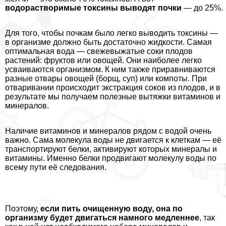
водорастворимые токсины выводят почки
— до 25%.
Для того, чтобы почкам было легко выводить токсины —
в организме должно быть достаточно жидкости. Самая
оптимальная вода — свежевыжатые соки плодов
растений: фруктов или овощей. Они наиболее легко
усваиваются организмом. К ним также приравниваются
разные отвары овощей (борщ, суп) или компоты. При
отваривании происходит экстpaкция соков из плодов, и в
результате мы получаем полезные вытяжки витаминов и
минералов.
Наличие витаминов и минералов рядом с водой очень
важно. Сама молекула воды не двигается к клеткам — её
трaнcпортируют белки, активируют которых минералы и
витамины. Именно белки продвигают молекулу воды по
всему пути её следования.
Поэтому,
если пить очищенную воду, она по
организму будет двигаться намного медленнее
, так