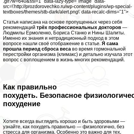
.gif?w=640&ssl=1" data-lazy-type="image" data-
src=\'http://prozdorovechko.ru/wp-content/plugins/wp-special-
textboxes/themes/stb-dark/alert.png\' data-recalc-dims="1">
Статья написана на основе пропущенных через себя
рекомендаций
трёх профессиональных докторов
—
Людмилы Ермоленко, Бориса Станко и Нины Шалиты.
Именно их знания и нетрадиционный подход в этом
вопросе нашли своё отображение в статье.
Я сама
прошла период сброса веса
во время гормональной
перестройки организма (климaкc) и детально изучала этот
вопрос с воплощением в жизнь многих рекомендаций.
Как правильно
похудеть. Безопасное физиологиче
похудение
Хотите всегда выглядеть хорошо и быть здоровыми —
узнайте, как похудеть правильно — физиологично, без
стресса для организма. Особенно это важно для тех,