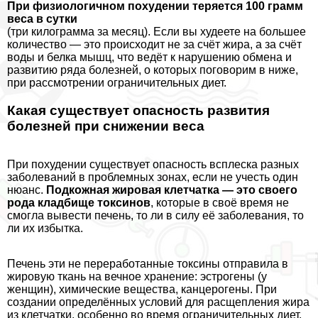
При физиологичном похудении теряется 100 грамм
веса в сутки
(три килограмма за месяц). Если вы худеете на большее
количество — это происходит не за счёт жира, а за счёт
воды и белка мышц, что ведёт к нарушению обмена и
развитию ряда болезней, о которых поговорим в ниже,
при рассмотрении ограничительных диет.
Какая существует опасность развития
болезней при снижении веса
При похудении существует опасность всплеска разных
заболеваний в проблемных зонах, если не учесть один
нюанс.
Подкожная жировая клетчатка — это своего
рода кладбище токсинов
, которые в своё время не
смогла вывести печень, то ли в силу её заболевания, то
ли их избытка.
Печень эти не переработанные токсины отправила в
жировую ткань на вечное хранение: эстрогены (у
женщин), химические вещества, канцерогены. При
создании определённых условий для расщепления жира
из клетчатки, особенно во время ограничительных диет,