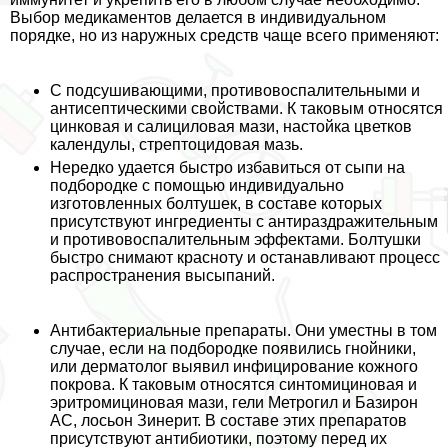
Выбор медикаментов делается в индивидуальном
порядке, но из наружных средств чаще всего применяют:
С подсушивающими, противовоспалительными и
антисептическими свойствами
. К таковым относятся
цинковая
и салициловая мази, настойка цветков
календулы, стрептоцидовая мазь.
Нередко удается быстро избавиться от сыпи на
подбородке с помощью индивидуально
изготовленных болтушек, в составе которых
присутствуют ингредиенты с антираздражительным
и противовоспалительным эффектами. Болтушки
быстро снимают красноту и останавливают процесс
распространения высыпаний.
Антибактериальные препараты
. Они уместны в том
случае, если на подбородке появились гнойники,
или дерматолог выявил инфицирование кожного
покрова. К таковым относятся синтомициновая и
эритромициновая мази, гели Метрогил и
Базирон
АС
, лосьон Зинерит. В составе этих препаратов
присутствуют антибиотики, поэтому перед их