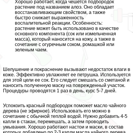
Хорошо работает, когда чешется подбородок
растение под названием алоэ. Оно обладает
восстанавливающим свойством, а также
быстро снижает выраженность
воспалительной реакции. Особенность:
растение может быть использовано в качестве
основного компонента (сок или измельченная
масса), который наносится на кожу, а также в
сочетание с огуречным соком, ромашкой или
зеленым чаем.
Шелушение и покраснение вызывают недостаток влаги в
коже. Эффективно увлажняет ее петрушка. Используется
для этой цели ее сок. Его следует смешать со сметаной и
наносить полученную маску на поврежденный участок.
Процедуры проводятся 1 раз в день, курс 5-7 дней.
Успокоить красный подбородок поможет масло чайного
дерева (не эфирное). Использовать его можно в
сочетание с обычной теплой водой. Нужно добавить 4-5
капли в стакан, перемешать, а затем проводить
умывания. Хорошо работают настои и маски, в состав
которых добавлено по 2-3 капли масла чайного дерева.