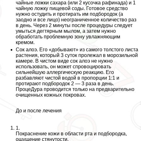
чайные ложки сахара (или 2 кусочка рафинада) и 1
чайную ложку пищевой соды. Готовое средство
нужно остудить и протирать им подбородок (а
заодно и все лицо) неограниченное количество раз
в день. Через 2 минуты после процедуры следует
умыться дегтярным мылом, а затем нужно
обработать проблемную зону увлажняющим
кремом.
Сок алоэ
. Его «добывают» из самого толстого листа
растения, который 3 суток пролежал в морозильной
камере. В чистом виде сок алоэ не нужно
использовать, он может спровоцировать
сильнейшую аллергическую реакцию. Его
разбавляют чистой водой в пропорции 1:1 и
протирают подбородок 2 — 3 раза в день.
ПроцеДypa проводится только на предварительно
очищенных кожных покровах.
До и после лечения
1.
Покраснение кожи в области рта и подбородка,
ощущение стянутости.