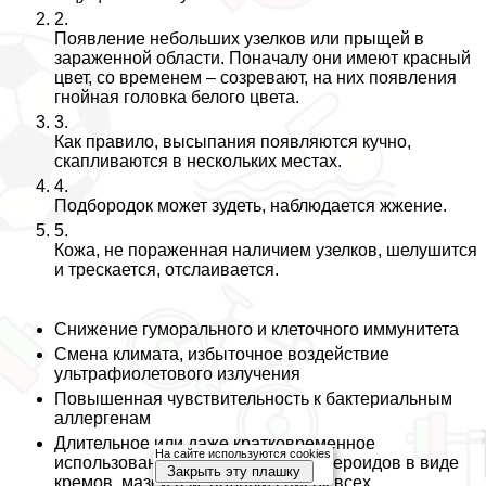
2.
Появление небольших узелков или прыщей в
зараженной области. Поначалу они имеют красный
цвет, со временем – созревают, на них появления
гнойная головка белого цвета.
3.
Как правило, высыпания появляются кучно,
скапливаются в нескольких местах.
4.
Подбородок может зудеть, наблюдается жжение.
5.
Кожа, не пораженная наличием узелков, шелушится
и трескается, отслаивается.
Снижение гумopaльного и клеточного иммунитета
Смена климата, избыточное воздействие
ультрафиолетового излучения
Повышенная чувствительность к бактериальным
аллергенам
Длительное или даже кратковременное
На сайте используются cookies
использование местных кортикостероидов в виде
Закрыть эту плашку
кремов, мазей (см. полный список всех