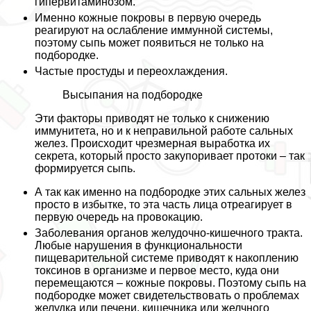
гипервитаминозом.
Именно кожные покровы в первую очередь
реагируют на ослабление иммунной системы,
поэтому сыпь может появиться не только на
подбородке.
Частые простуды и переохлаждения
.
Высыпания на подбородке
Эти факторы приводят не только к снижению
иммунитета, но и к неправильной работе сальных
желез. Происходит чрезмерная выработка их
секрета, который просто закупоривает протоки – так
формируется сыпь.
А так как именно на подбородке этих сальных желез
просто в избытке, то эта часть лица отреагирует в
первую очередь на провокацию.
Заболевания органов желудочно-кишечного тpaкта
.
Любые нарушения в функциональности
пищеварительной системе приводят к накоплению
токсинов в организме и первое место, куда они
перемещаются – кожные покровы. Поэтому сыпь на
подбородке может свидетельствовать о проблемах
желудка или печени, кишечника или желчного