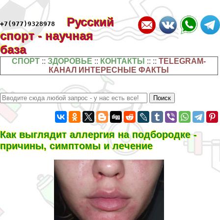
Русский
+7(977)9328978
спорт - научная
база
СПОРТ
::
ЗДОРОВЬЕ
::
КОНТАКТЫ
:: ::
TELEGRAM-
КАНАЛ ИНТЕРЕСНЫЕ ФАКТЫ
Как выглядит аллергия на подбородке -
причины, симптомы и лечение