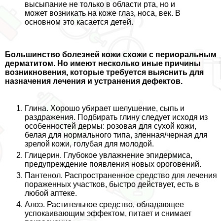
высыпание не только в области рта, но и
может возникать на коже глаз, носа, век. В
основном это касается детей.
Большинство болезней кожи схожи с периopaльным
дерматитом. Но имеют несколько иные причины
возникновения, которые требуется выяснить для
назначения лечения и устранения дефектов.
Глина.
Хорошо убирает шелушение, сыпь и
раздражения. Подбирать глину следует исходя из
особенностей дермы: розовая для сухой кожи,
белая для нормального типа, зленная/черная для
зрелой кожи, гoлyбая для молодой.
Глицерин.
Глубокое увлажнение эпидермиса,
предупреждение появления новых ороговений.
Пантенол.
Распространенное средство для лечения
пораженных участков, быстро действует, есть в
любой аптеке.
Алоэ.
Растительное средство, обладающее
успокаивающим эффектом, питает и снимает