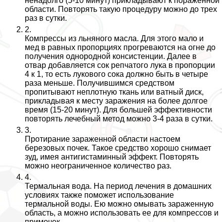
ненадолго (5-10 минут) прикладывают к пораженной
области. Повторять такую процедуру можно до трех
раз в сутки.
2.
Компрессы из льняного масла. Для этого мало и
мед в равных пропорциях прогреваются на огне до
получения однородной консистенции. Далее в
отвар добавляется сок репчатого лука в пропорции
4 к 1, то есть лукового сока должно быть в четыре
раза меньше. Получившимся средством
пропитывают неплотную ткань или ватный диск,
прикладывая к месту заражения на более долгое
время (15-20 минут). Для большей эффективности
повторять лечебный метод можно 3-4 раза в сутки.
3.
Протирание зараженной области настоем
березовых почек. Такое средство хорошо снимает
зуд, имея антигистаминный эффект. Повторять
можно неограниченное количество раз.
4.
Термальная вода. На период лечения в домашних
условиях также поможет использование
термальной воды. Ею можно омывать зараженную
область, а можно использовать ее для компрессов и
примочек.