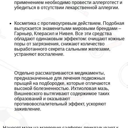
применением необходимо провести аллерготест и
убедиться в отсутствии лекарственной аллергии.
Косметика с противоугревым действием
. Подобная
выпускается знаменитыми мировыми брендами –
Гарньер, Клерасил и Нивея. Все эти средства
обладают одинаковым эффектом: очищают кожные
поры от загрязнения, снижают количество
выработанного секрета сальными железами,
устраняют воспаление.
Отдельно рассматриваются медикаменты,
предназначенные для лечения подкожных
прыщей на подбородке, которые отличаются
высокой болезненностью. Ихтиоловая мазь,
Вишневского вытягивают содержимое таких
образований и оказывают
противовоспалительный эффект, ускоряют
заживление.
Наносят мази на марлевую салфетку, прикладывают к