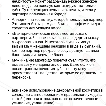
небритость» может раздражать нежное женское
лицо, ведь при поцелуе контактируют не только
губы. Ту же реакцию нельзя исключать, и если у
партнера полноценная борода.
Аллергия на косметику, которой пользуется партнер.
Это может быть крем для бритья, парфюм или даже
средство для укладки волос.
«Бактериологическая несовместимость» с
партнером. Человеческая слюна содержит массу
микроорганизмов. И некоторые из них могут
вызывать у женщины реакцию в виде высыпаний,
хотя ее партнер прекрасно сосуществует с этими
бактериями и ничем не болеет.
Мужчина незадолго до поцелуя съел что-то, что
вызывает у женщины аллергию. Даже если он
после трапезы почистил зубы, во рту могут
присутствовать вещества, которые ее организм не
переносит.
активное использование декоративной косметики в
сочетании с игнорированием правильного ухода за
кожей (плотная «тоналка» плюс некачественные
умывание, увлажнение);