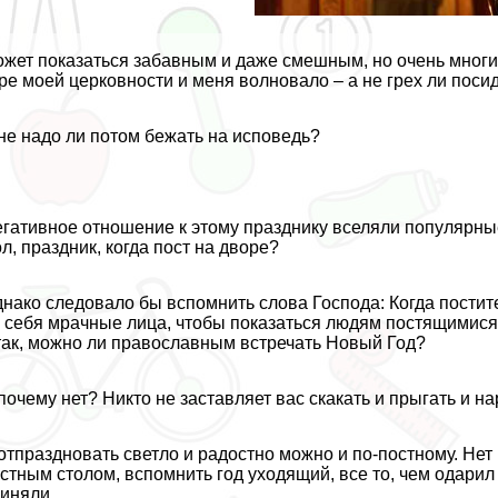
жет показаться забавным и даже смешным, но очень многих
ре моей церковности и меня волновало – а не грех ли поси
не надо ли потом бежать на исповедь?
гативное отношение к этому празднику вселяли популярные 
л, праздник, когда пост на дворе?
нако следовало бы вспомнить слова Господа: Когда постит
 себя мрачные лица, чтобы показаться людям постящимися
ак, можно ли православным встречать Новый Год?
почему нет? Никто не заставляет вас скакать и прыгать и на
отпраздновать светло и радостно можно и по-постному. Нет 
стным столом, вспомнить год уходящий, все то, чем одарил н
иняли.