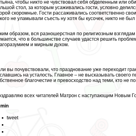
тьяна, чтобы никто не чувствовал себя обделенным или о
льшой стол, за которым усаживались гости, условно делилс
орой скоромные. Гости рассаживались соответственно свои
кого не уламывали съесть ну хотя бы кусочек, никто не бы
ким образом, вся разношерстная по религиозным взглядам 
мается, что в большинстве случаев удастся решить проблему
агоразумием и мирным духом.
ли вы почувствовали, что празднование уже переходит гра
славшись на усталость. Главное – не высказывать своего 
бственное благочестие и превосходство над теми, кто не по
здравляю всех читателей Матрон с наступающим Новым Го
dmin
tweet