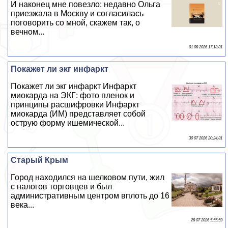
И наконец мне повезло: недавно Ольга
приезжала в Москву и согласилась
поговорить со мной, скажем так, о
вечном...
01 08 2026 17:13:31
Покажет ли экг инфаркт
Покажет ли экг инфаркт Инфаркт
миокарда на ЭКГ: фото пленок и
принципы расшифровки Инфаркт
миокарда (ИМ) представляет собой
острую форму ишемической...
30 07 2026 20:24:31
Старый Крым
Город находился на шелковом пути, жил
с налогов торговцев и был
административным центром вплоть до 16
века...
28 07 2026 5:55:59