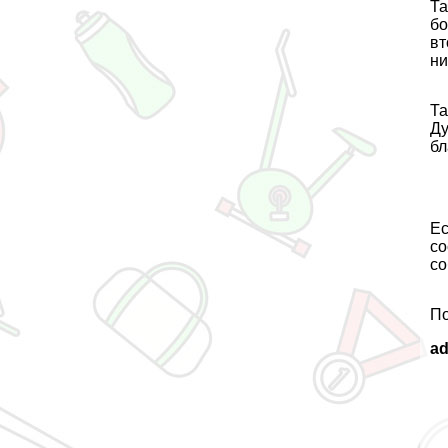
Та
бо
вт
ни
Та
Ду
бл
Ес
со
со
По
a