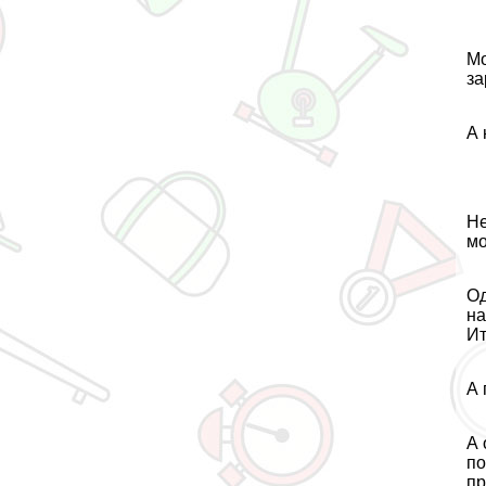
Мо
за
А 
Не
мо
Од
на
Ит
А 
А 
по
пр