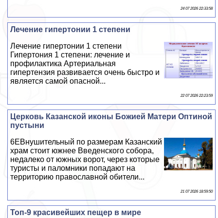
24 07 2026 22:33:58
Лечение гипертонии 1 степени
Лечение гипертонии 1 степени
Гипертония 1 степени: лечение и
профилактика Артериальная
гипертензия развивается очень быстро и
является самой опасной...
22 07 2026 22:23:59
Церковь Казанской иконы Божией Матери Оптиной
пустыни
6EВнушительный по размерам Казанский
храм стоит южнее Введенского собора,
недалеко от южных ворот, через которые
туристы и паломники попадают на
территорию православной обители...
21 07 2026 18:59:50
Топ-9 красивейших пещер в мире