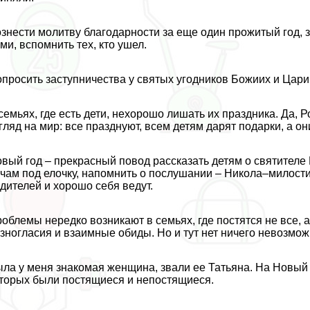
знести молитву благодарности за еще один прожитый год, за
ми, вспомнить тех, кто ушел.
просить заступничества у святых угодников Божиих и Цар
семьях, где есть дети, нехорошо лишать их праздника. Да, 
гляд на мир: все празднуют, всем детям дарят подарки, а он
вый год – прекрасный повод рассказать детям о святителе 
чам под елочку, напомнить о послушании – Никола–милости
дителей и хорошо себя ведут.
облемы нередко возникают в семьях, где постятся не все, 
зногласия и взаимные обиды. Но и тут нет ничего невозмож
ла у меня знакомая женщина, звали ее Татьяна. На Новый 
торых были постящиеся и непостящиеся.