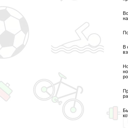
Во
на
По
В 
вз
Но
но
ро
Пр
ра
Бы
ко