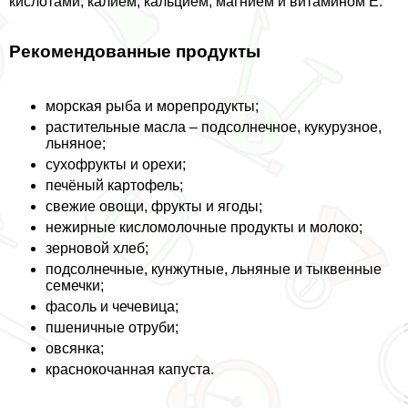
кислотами, калием, кальцием, магнием и витамином Е.
Рекомендованные продукты
морская рыба и морепродукты;
растительные масла – подсолнечное, кукурузное,
льняное;
сухофрукты и орехи;
печёный картофель;
свежие овощи, фрукты и ягоды;
нежирные кисломолочные продукты и молоко;
зерновой хлеб;
подсолнечные, кунжутные, льняные и тыквенные
семечки;
фасоль и чечевица;
пшеничные отруби;
овсянка;
краснокочанная капуста.