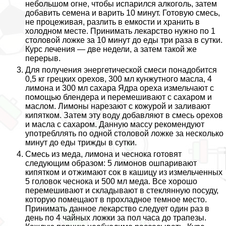
небольшом огне, чтобы испарился алкоголь, затем
добавить семена и варить 10 минут. Готовую смесь,
не процеживая, разлить в емкости и хранить в
холодном месте. Принимать лекарство нужно по 1
столовой ложке за 10 минут до еды три раза в сутки.
Курс лечения — две недели, а затем такой же
перерыв.
Для получения энергетической смеси понадобится
0,5 кг грецких орехов, 300 мл кунжутного масла, 4
лимона и 300 мл сахара Ядра ореха измельчают с
помощью блендера и перемешивают с сахаром и
маслом. Лимоны нарезают с кожурой и заливают
кипятком. Затем эту воду добавляют в смесь орехов
и масла с сахаром. Данную массу рекомендуют
употрeбллять по одной столовой ложке за несколько
минут до еды трижды в сутки.
Смесь из меда, лимона и чеснока готовят
следующим образом: 5 лимонов ошпаривают
кипятком и отжимают сок в кашицу из измельченных
5 головок чеснока и 500 мл меда. Все хорошо
перемешивают и складывают в стеклянную посуду,
которую помещают в прохладное темное место.
Принимать данное лекарство следует один раз в
день по 4 чайных ложки за пол часа до трапезы.