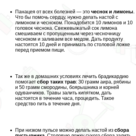
Панацея от всех болезней — это
чеснок и лимоны
.
Что бы помочь сердцу, нужно делать настой с
лимоном и чесноком. Понадобится 10 лимонов и 10
головок чеснока. Свежевыжатый сок лимона
смешиваем с пропущенным через чесночницу
чесноком и заливаем все медом. Дать продукту
настоятся 10 дней и принимать по столовой ложке
перед приемом пищи.
Так же в домашних условиях лечить брадикардию
помогает
сбор таких трав
: 30 грамм аира, рябины
и 50 грамм смородины, боярышника и корней
одуванчиков. Травы залить кипятком, дать
настоятся в течение часа, процедить. Такое
средство пить в течение дня.
При низком пульсе можно делать настой из
сбора
пустырника
. Столовую ложку сухого сбора залить