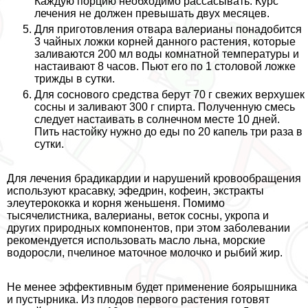
Каждую порцию необходимо рассасывать. Курс
лечения не должен превышать двух месяцев.
Для приготовления отвара валерианы понадобится
3 чайных ложки корней данного растения, которые
заливаются 200 мл воды комнатной температуры и
настаивают 8 часов. Пьют его по 1 столовой ложке
трижды в сутки.
Для соснового средства берут 70 г свежих верхушек
сосны и заливают 300 г спирта. Полученную смесь
следует настаивать в солнечном месте 10 дней.
Пить настойку нужно до еды по 20 капель три раза в
сутки.
Для лечения брадикардии и нарушений кровообращения
используют красавку, эфедрин, кофеин, экстpaкты
элеутерококка и корня женьшеня. Помимо
тысячелистника, валерианы, веток сосны, укропа и
других природных компонентов, при этом заболевании
рекомендуется использовать масло льна, морские
водоросли, пчелиное маточное молочко и рыбий жир.
Не менее эффективным будет применение боярышника
и пустырника. Из плодов первого растения готовят