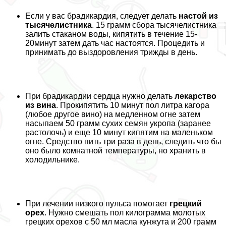
Если у вас брадикардия, следует делать
настой из
тысячелистника
. 15 грамм сбора тысячелистника
залить стаканом воды, кипятить в течение 15-
20минут затем дать час настоятся. Процедить и
принимать до выздоровления трижды в день.
При брадикардии сердца нужно делать
лекарство
из вина
. Прокипятить 10 минут пол литра кагора
(любое другое вино) на медленном огне затем
насыпаем 50 грамм сухих семян укропа (заранее
растолочь) и еще 10 минут кипятим на маленьком
огне. Средство пить три раза в день, следить что бы
оно было комнатной температуры, но хранить в
холодильнике.
При лечении низкого пульса помогает
грецкий
орех
. Нужно смешать пол килограмма молотых
грецких орехов с 50 мл масла кунжута и 200 грамм