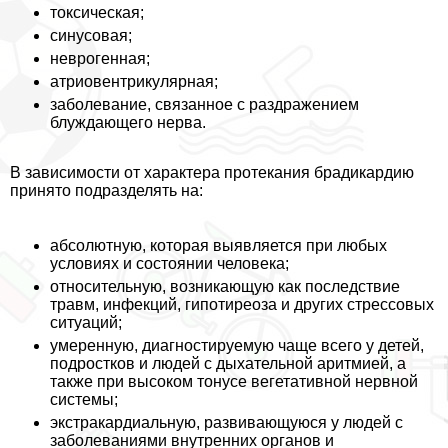
токсическая;
синусовая;
неврогенная;
атриовентрикулярная;
заболевание, связанное с раздражением
блуждающего нерва.
В зависимости от хаpaктера протекания брадикардию
принято подразделять на:
абсолютную, которая выявляется при любых
условиях и состоянии человека;
относительную, возникающую как последствие
травм, инфекций, гипотиреоза и других стрессовых
ситуаций;
умеренную, диагностируемую чаще всего у детей,
подростков и людей с дыхательной аритмией, а
также при высоком тонусе вегетативной нервной
системы;
экстpaкардиальную, развивающуюся у людей с
заболеваниями внутренних органов и