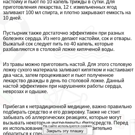
настойку и пьют по 10 капель трижды в сутки. Для
приготовления лекарства, 12 г. измельченных ягод
заливают 100 мл спирта, и плотно закрывают емкость на
10 дней.
Пустырник также достаточно эффективен при разных
болезнях сердца. Из него делают настойки, сок и отвары.
Выжатый сок следует пить по 40 капель, которые
разбавляются в столовой ложке кипяченой воды.
Из травы можно приготовить настой. Для этого столовую
ложку сухого материала заливают кипятком и настаивают
два часа, затем процеживают и пьют полученное
лекарство дважды в день по столовой ложке. Данный
настой эффективен при нарушениях работы сердца,
неврозах и одышке.
Прибегая к нетрадиционной медицине, важно правильно
подбирать средство и его дозировку. Также не стоит
забывать об аллергических реакциях, которые могут
вызывать некоторые ингредиенты фитосредств. Перед
На сайте используются cookies
их использованием желательно предварительно
Закрыть эту плашку
обратиться к специалисту.