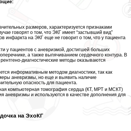
ющие:
ачительных размеров, хаpaктеризуется признаками
учае говорят о том, что ЭКГ имеет “застывший вид”
ов инфаркта на ЭКГ еще не говорит о том, что у пациента
ти у пациентов с аневризмой, достигшей больших
поперечнике, а также выпячиванием сердечного контура. В
, рентгено-диагностические методы оказываются
ется информативным методом диагностики, так как
змеры аневризмы, но еще и выявить наличие
чительную опасность для пациента.
ная компьютерная томография сердца (КТ, МРТ и МСКТ)
 аневризмы и используются в качестве дополнения для
дочка на ЭхоКГ