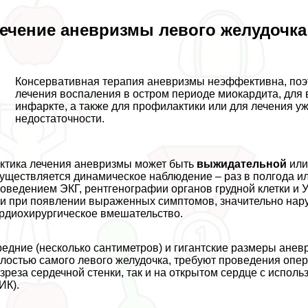
ечение аневризмы левого желудочка
Консервативная терапия аневризмы неэффективна, поэ
лечения воспаления в остром периоде миокардита, для 
инфаркте, а также для профилактики или для лечения 
недостаточности.
ктика лечения аневризмы может быть
выжидательной
ил
уществляется динамическое наблюдение – раз в полгода ил
оведением ЭКГ, рентгенографии органов грудной клетки и
и при появлении выраженных симптомов, значительно нар
рдиохирургическое вмешательство.
едние (несколько сантиметров) и гигантские размеры анев
лостью самого левого желудочка, требуют проведения опер
зреза сердечной стенки, так и на открытом сердце с испо
ИК).