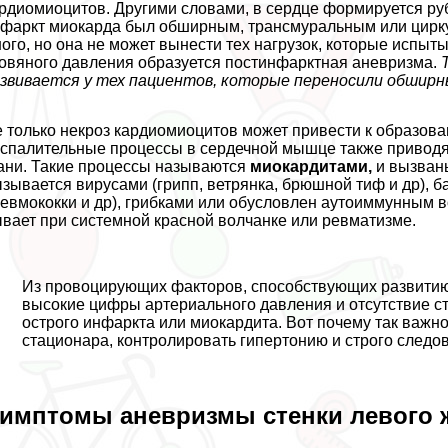
рдиомиоцитов. Другими словами, в сердце формируется рубе
фаркт миокарда был обширным, трaнcмуральным или цирку
ого, но она не может вынести тех нагрузок, которые исп
овяного давления образуется постинфарктная аневризма.
звивается у тех пациентов, которые переносили обширн
 только некроз кардиомиоцитов может привести к образова
спалительные процессы в сердечной мышце также приводят
ани. Такие процессы называются
миокардитами,
и вызваны
зывается вирусами (грипп, ветрянка, брюшной тиф и др), б
евмококки и др), грибками или обусловлен аутоиммунным в
вает при системной красной волчанке или ревматизме.
Из провоцирующих факторов, способствующих развитию 
высокие цифры артериального давления и отсутствие с
острого инфаркта или миокардита. Вот почему так важн
стационара, контролировать гипертонию и строго следо
имптомы аневризмы стенки левого 