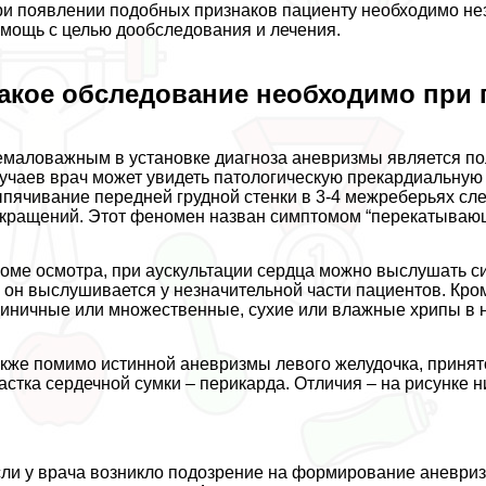
и появлении подобных признаков пациенту необходимо нез
мощь с целью дообследования и лечения.
акое обследование необходимо при 
маловажным в установке диагноза аневризмы является по
учаев врач может увидеть патологическую прекардиальную 
пячивание передней грудной стенки в 3-4 межреберьях сле
кращений. Этот феномен назван симптомом “перекатывающ
оме осмотра, при аускультации сердца можно выслушать с
 он выслушивается у незначительной части пациентов. Кро
иничные или множественные, сухие или влажные хрипы в н
кже помимо истинной аневризмы левого желудочка, приня
астка сердечной сумки – перикарда. Отличия – на рисунке н
ли у врача возникло подозрение на формирование аневриз