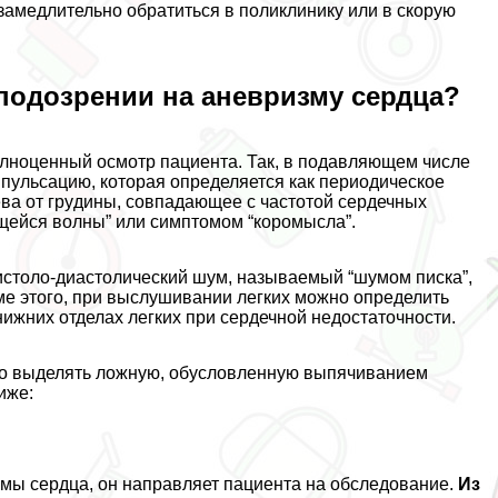
амедлительно обратиться в поликлинику или в скорую
подозрении на аневризму сердца?
лноценный осмотр пациента. Так, в подавляющем числе
пульсацию, которая определяется как периодическое
ва от гpyдины, совпадающее с частотой сердечных
ейся волны” или симптомом “коромысла”.
истоло-диастолический шум, называемый “шумом писка”,
ме этого, при выслушивании легких можно определить
ижних отделах легких при сердечной недостаточности.
то выделять ложную, обусловленную выпячиванием
иже:
мы сердца, он направляет пациента на обследование.
Из