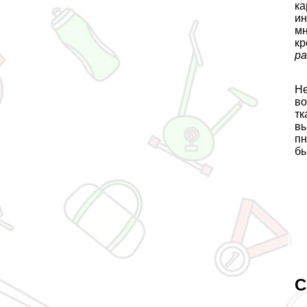
ка
ин
мн
кр
ра
Не
во
тк
вы
пн
бы
С