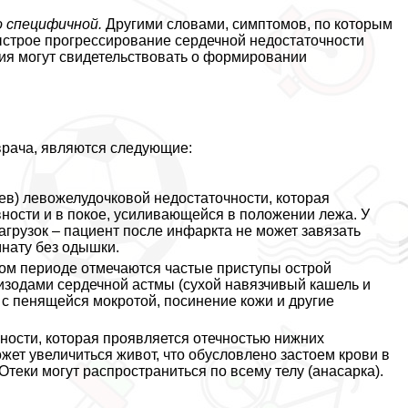
о специфичной.
Другими словами, симптомов, по которым
быстрое прогрессирование сердечной недостаточности
ия могут свидетельствовать о формировании
врача, являются следующие:
цев) левожелудочковой недостаточности, которая
ности и в покое, усиливающейся в положении лежа. У
грузок – пациент после инфаркта не может завязать
мнату без одышки.
ром периоде отмечаются частые приступы острой
зодами сердечной астмы (сухой навязчивый кашель и
 с пенящейся мокротой, посинение кожи и другие
ости, которая проявляется отечностью нижних
ожет увеличиться живот, что обусловлено застоем крови в
Отеки могут распространиться по всему телу (анасарка).