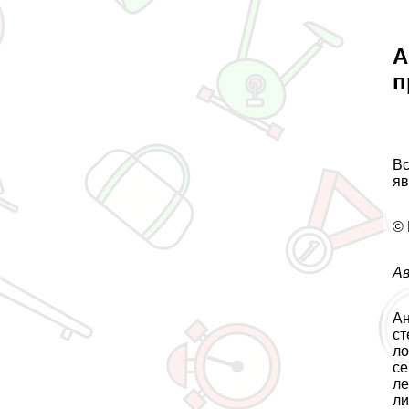
А
п
Вс
яв
© 
Ав
Ан
ст
ло
се
ле
ли