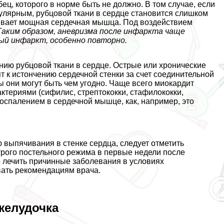
ц, которого в норме быть не должно. В том случае, если
лярным, рубцовой ткани в сердце становится слишком
ытывает мощная сердечная мышца. Под воздействием
Таким образом, аневризма после инфаркта чаще
ый инфаркт, особенно повторно.
нию рубцовой ткани в сердце. Острые или хронические
 к истончению сердечной стенки за счет соединительной
 они могут быть чем угодно. Чаще всего миокардит
актериями (сифилис, стрептококки, стафилококки,
оспалением в сердечной мышце, как, например, это
выпячивания в стенке сердца, следует отметить
трого постельного режима в первые недели после
о лечить причинные заболевания в условиях
вать рекомендациям врача.
желудочка