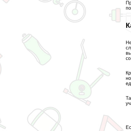
Пр
по
К
Не
сл
вы
со
Кр
но
ед
Та
уч
Ес