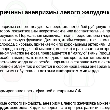
ричины аневризмы левого желудочк
евризма левого желудочка представляет собой рубцовую тк
тором локализованы некротические или воспалительные п
едующем. Нормальная мышечная ткань представлена гла
кратительную функцию. Для того, чтобы сокращаться в пол
слорода с кровью, притекаемой по коронарным артериям. В
слорода в сердечной мышце (гипоксия) и развивается некр
нном участке некроза превращается в “мягкую” ткань (проц
особна выдержать высокое давление крови, нагнетаемой в ж
асток миокарда не способен нормально сокращаться в сист
овяной объем так и остается в сформированном аневризм
невризмы обусловлен
острым инфарктом миокарда.
рмирование постинфактной аневризмы ЛЖ
оме острого инфаркта, аневризма левого желудочка может
рдиосклероза.
Кардиосклероз – это процесс развития сое