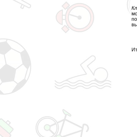
Кл
мо
по
вы
Ит