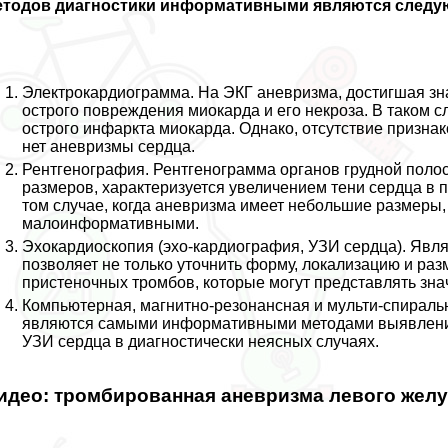
етодов диагностики информативными являются следу
Электрокардиограмма. На ЭКГ аневризма, достигшая зн
острого повреждения миокарда и его некроза. В таком сл
острого инфаркта миокарда. Однако, отсутствие признак
нет аневризмы сердца.
Рентгенография. Рентгенограмма органов грудной полос
размеров, хаpaктеризуется увеличением тени сердца в 
том случае, когда аневризма имеет небольшие размеры
малоинформативными.
Эхокардиоскопия (эхо-кардиография, УЗИ сердца). Явля
позволяет не только уточнить форму, локализацию и ра
пристеночных тромбов, которые могут представлять зна
Компьютерная, магнитно-резонансная и мульти-спираль
являются самыми информативными методами выявления
УЗИ сердца в диагностически неясных случаях.
идео: тромбированная аневризма левого желу