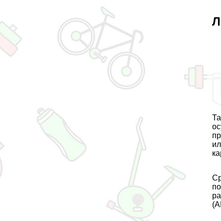
Л
Та
ос
пр
ил
ка
Ср
по
ра
(А