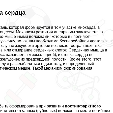
а сердца
ань, которая формируется в том участке миокарда, в
роцессы. Механизм развития аневризмы заключается в
дко-мышечными волокнами, которые выполняют
ную силу, волокнам необходима бесперебойная доставка
 случае закупорки артерии возникает острая нехватка
оз, или отмирание сердечных клеток. Сердечная мышца в
есс называется миомаляцией), и стенка сердца не
елудочек из предсердной полости. Кроме этого, этот
олу и расслаблляться в диастолу, и определенный
атическом мешке. Такой механизм формирования
 быть сформирована при развитии
постинфарктного
динительнотканных (рубцовых) волокон на месте погибших