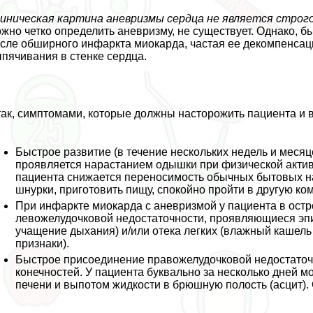
иническая картина аневризмы сердца не является строг
жно четко определить аневризму, не существует. Однако, 
сле обширного инфаркта миокарда, частая ее декомпенсац
пячивания в стенке сердца.
ак, симптомами, которые должны насторожить пациента и 
Быстрое развитие (в течение нескольких недель и меся
проявляется нарастанием одышки при физической актив
пациента снижается переносимость обычных бытовых на
шнурки, приготовить пищу, спокойно пройти в другую ко
При инфаркте миокарда с аневризмой у пациента в ост
левожелудочковой недостаточности, проявляющиеся эпи
учащение дыхания) и/или отека легких (влажный кашель
признаки).
Быстрое присоединение правожелудочковой недостаточн
конечностей. У пациента буквально за несколько дней м
печени и выпотом жидкости в брюшную полость (асцит). 