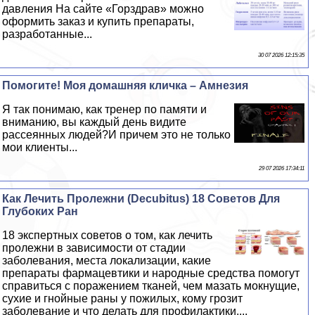
давления На сайте «Горздрав» можно
оформить заказ и купить препараты,
разработанные...
30 07 2026 12:15:35
Помогите! Моя домашняя кличка – Амнезия
Я так понимаю, как тренер по памяти и
вниманию, вы каждый день видите
рассеянных людей?И причем это не только
мои клиенты...
29 07 2026 17:34:11
Как Лечить Пролежни (Decubitus) 18 Советов Для
Глубоких Ран
18 экспертных советов о том, как лечить
пролежни в зависимости от стадии
заболевания, места локализации, какие
препараты фармацевтики и народные средства помогут
справиться с поражением тканей, чем мазать мокнущие,
сухие и гнойные раны у пожилых, кому грозит
заболевание и что делать для профилактики....