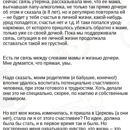
сейчас связь утеряна, рассказывала мне, что ее мама,
выгнавшая папу-алкоголика, не только так прямо дочери
об этом и сказала (в 8 лет), но и регулярно повторяла ей
– не будет у тебя счастья в личной жизни, какой-нибудь
уpoд попадется, счастья нет и т.д. И таки попался уpoд-
наркоман, от которого пришлось убежать обратно к маме,
только уже со своей дочкой. Пока мы поддерживали
связь, ситуация в ее личной жизни продолжала
оставаться такой же грустной.
Есть ли связь между словами мамы и жизнью дочери.
Мне думается, что прямая, увы.
Надо сказать, моим родителям (и бабушке, конечно!)
вполне удалось воспитать потенциально счастливого
человека, при этом готового к трудностям. Хоть делали
они это не специально, скорее, по наитию и собственным
примером.
Но вот моя жизнь изменилась, я пришла в Церковь (а они
нет), стала ли я от этого счастливее? По идее, должна
была бы стать, и в первое время так и было. Но
постепенно меня охватывало чувство, что жизнь – это