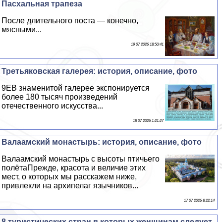
Пасхальная трапеза
После длительного поста — конечно,
мясными...
19 07 2026 18:50:41
Третьяковская галерея: история, описание, фото
9EВ знаменитой галерее экспонируется
более 180 тысяч произведений
отечественного искусства...
18 07 2026 1:21:27
Валаамский монастырь: история, описание, фото
Валаамский монастырь с высоты птичьего
полётаПрежде, красота и величие этих
мест, о которых мы расскажем ниже,
привлекли на архипелаг язычников...
17 07 2026 8:22:14
8 туристических стран в которых женщинам следует