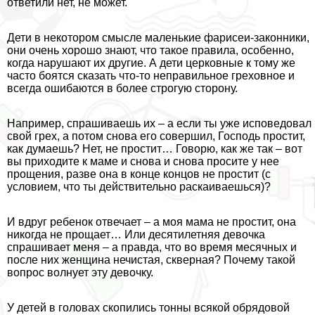
ответили нет, не может.
Дети в некотором смысле маленькие фарисеи-законники,
они очень хорошо знают, что такое правила, особенно,
когда нарушают их другие. А дети церковные к тому же
часто боятся сказать что-то неправильное греховное и
всегда ошибаются в более строгую сторону.
Например, спрашиваешь их – а если ты уже исповедовал
свой грех, а потом снова его совершил, Господь простит,
как думаешь? Нет, не простит… Говорю, как же так – вот
вы приходите к маме и снова и снова просите у нее
прощения, разве она в конце концов не простит (с
условием, что ты действительно раскаиваешься)?
И вдруг ребенок отвечает – а моя мама не простит, она
никогда не прощает… Или десятилетняя дeвoчка
спрашивает меня – а правда, что во время мecячных и
после них женщина нечистая, скверная? Почему такой
вопрос волнует эту дeвoчку.
У детей в головах скопились тонны всякой обрядовой