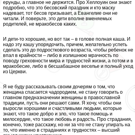
ерунды, а главное не держится. Про Хеллоуин они знают
подробно, что это бесовский праздник и кто маску
надевает, тот бесов призывает, а Евангелие они не
читали. И поверьте, это дети вполне вменяемых
родителей, не мpaкобесов каких.
И дети-то хорошие, но вот так – в голове полная каша. И
надо эту кашу упорядочить, причем, желательно успеть
сделать это до подросткового возраста, чтобы ребенок не
впал в крайности – либо в излишнюю мрачность по
поводу греховности мира и трудностей жизни, а потом и в
мpaкобесие, либо в бесшабашное веселье и полный уход
из Церкви.
Я не буду рассказывать своим дочерям о том, что
женщина спасается чадородием, не стану говорить о
главном предназначении женщины в православной
традиции, пусть они решают сами. Я хочу, чтобы они
выросли хорошими и счастливыми людьми, которые
знают, что такое добро и зло, что такое помощь и
милосердие, что такое любовь и радость. Про страдания,
конечно, тоже расскажу, но ни за что не стану упирать на
то, что именно в страданиях и трудностях – высший