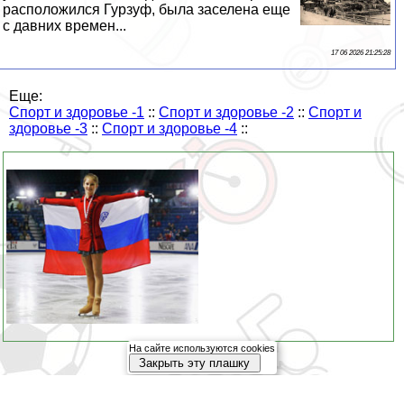
расположился Гурзуф, была заселена еще
с давних времен...
17 06 2026 21:25:28
Еще:
Спорт и здоровье -1
::
Спорт и здоровье -2
::
Спорт и
здоровье -3
::
Спорт и здоровье -4
::
На сайте используются cookies
Закрыть эту плашку