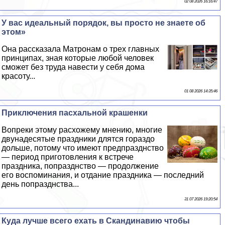
02 08 2026 16:16:47
У вас идеальный порядок, вы просто не знаете об
этом»
Она рассказала Матронам о трех главных
принципах, зная которые любой человек
сможет без труда навести у себя дома
красоту...
01 08 2026 14:35:46
Приключения пасхальной крашенки
Вопреки этому расхожему мнению, многие
двунадесятые праздники длятся гораздо
дольше, потому что имеют предпразднство
— период приготовления к встрече
праздника, попразднство — продолжение
его воспоминания, и отдание праздника — последний
день попразднства...
31 07 2026 19:20:54
Куда лучше всего ехать в Скандинавию чтобы