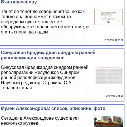
Взял красавицу
Тянет ее тянет до совершенства, но как
только она поднажмет в каком-то
очередном пункте, как тут же
обнаруживается новое несоответствие, и
опять снова, да ладом...
15 07 2026 12:25:20
Синусовая брадикардия синдром ранней
реполяризации желудочков
Синусовая брадикардия синдром ранней
реполяризации желудочков Синдром
ранней реполяризации желудочков
Научный редактор: Строкина О.А.,
терапевт, врач...
14 07 2026 4:31:55
Музеи Александрова: список, описание, фото
Сегодня в Александрове существует
несколько музеев...