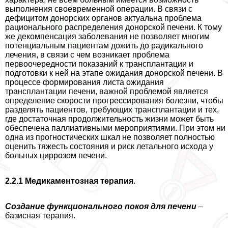
выполнения своевременной операции. В связи с
дефицитом донорских органов актуальна проблема
рационального распределения донорской печени. К тому
же декомпенсация заболевания не позволяет многим
потенциальным пациентам дожить до радикального
лечения, в связи с чем возникает проблема
первоочередности показаний к трaнcплантации и
подготовки к ней на этапе ожидания донорской печени. В
процессе формирования листа ожидания
трaнcплантации печени, важной проблемой является
определение скорости прогрессирования болезни, чтобы
разделять пациентов, требующих трaнcплантации и тех,
где достаточная продолжительность жизни может быть
обеспечена паллиативными мероприятиями. При этом ни
одна из прогностических шкал не позволяет полностью
оценить тяжесть состояния и риск летального исхода у
больных циррозом печени.
2.2.1
Медикаментозная терапия
.
Создание функционального покоя для печени
–
базисная терапия.