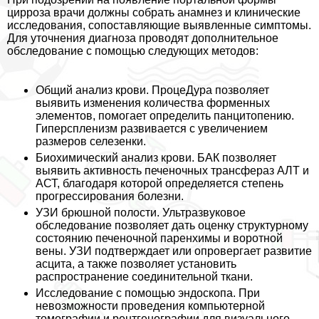
цирроза врачи должны собрать анамнез и клинические
исследования, сопоставляющие выявленные симптомы.
Для уточнения диагноза проводят дополнительное
обследование с помощью следующих методов:
Общий анализ крови. ПроцеДypa позволяет
выявить изменения количества форменных
элементов, помогает определить панцитопению.
Гиперспленизм развивается с увеличением
размеров селезенки.
Биохимический анализ крови. БАК позволяет
выявить активность печеночных трaнcфераз АЛТ и
АСТ, благодаря которой определяется степень
прогрессирования болезни.
УЗИ брюшной полости. Ультразвуковое
обследование позволяет дать оценку структурному
состоянию печеночной паренхимы и воротной
вены. УЗИ подтверждает или опровергает развитие
асцита, а также позволяет установить
распространение соединительной ткани.
Исследование с помощью эндоскопа. При
невозможности проведения компьютерной
томографии и рентгенографии для визуального