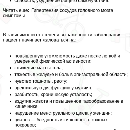
слабость, ухудшение общего самочувствия.
Читать еще:
Гипертензия сосудов головного мозга
симптомы
В зависимости от степени выраженности заболевания
пациент начинает жаловаться на:
повышенную утомляемость даже после легкой и
умеренной физической активности;
снижение массы тела;
тяжесть в желудке и боль в эпигастральной области;
чувство тошноты, рвоту;
эректильную дисфункцию у мужчин;
разбитость, хроническую усталость;
вздутие живота и повышенное газообразование в
кишечнике;
нарушение мeнcтpуального цикла у женщин;
цианоз — бледность и синюшность кожных
покровов;