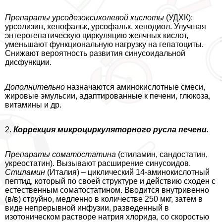
Препараты урсодезоксихолевой кислоты
(УДХК):
урсолизин, хенофальк, урсофальк, хенодиол. Улучшая
энтерогепатическую циркуляцию желчных кислот,
уменьшают функциональную нагрузку на гепатоциты.
Снижают вероятность развития синусоидальной
дисфункции.
Дополнительно
назначаются аминокислотные смеси,
жировые эмульсии, адаптированные к печени, глюкоза,
витамины и др.
2.
Коррекция микроциркуляторного русла печени.
Препараты соматостатина
(стиламин, сандостатин,
укреостатин). Вызывают расширение синусоидов.
Стиламин
(Италия) – циклический 14-аминокислотный
пептид, который по своей структуре и действию сходен с
естественным соматостатином. Вводится внутривенно
(в/в) струйно, медленно в количестве 250 мкг, затем в
виде непрерывной инфузии, разведенный в
изотоническом растворе натрия хлорида, со скоростью