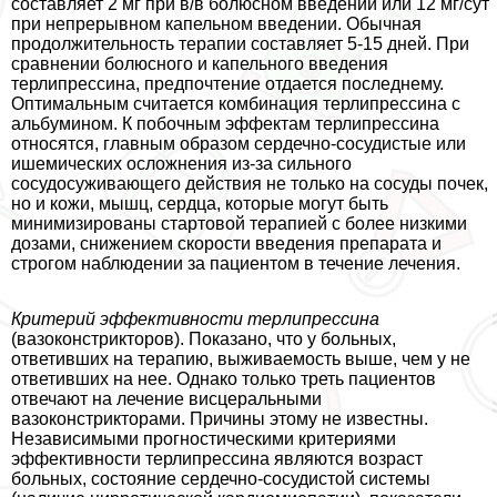
составляет 2 мг при в/в болюсном введении или 12 мг/сут
при непрерывном капельном введении. Обычная
продолжительность терапии составляет 5-15 дней. При
сравнении болюсного и капельного введения
терлипрессина, предпочтение отдается последнему.
Оптимальным считается комбинация терлипрессина с
альбумином. К побочным эффектам терлипрессина
относятся, главным образом сердечно-сосудистые или
ишемических осложнения из-за сильного
сосудосуживающего действия не только на сосуды почек,
но и кожи, мышц, сердца, которые могут быть
минимизированы стартовой терапией с более низкими
дозами, снижением скорости введения препарата и
строгом наблюдении за пациентом в течение лечения.
Критерий эффективности терлипрессина
(вазоконстрикторов). Показано, что у больных,
ответивших на терапию, выживаемость выше, чем у не
ответивших на нее. Однако только треть пациентов
отвечают на лечение висцеральными
вазоконстрикторами. Причины этому не известны.
Независимыми прогностическими критериями
эффективности терлипрессина являются возраст
больных, состояние сердечно-сосудистой системы