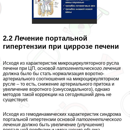
2.2 Лечение портальной
гипертензии при циррозе печени
Исходя из хаpaктеристик микроциркуляторного русла
печени при ЦП, основой
патогенетического лечения
должна было бы стать нормализация воротно-
артериального соотношения на микроциркуляторном
русле – то есть, снижение артериального притока и
увеличение воротного (синусоидального), однако
методов такой коррекции на сегодняшний день не
существует.
Исходя из гемодинамических хаpaктеристик синдрома
портальной гипертензии основой
патогенетического
лечения
должно быть увеличение (улучшение)
портальной перфузии и уменьшение объема