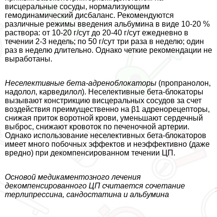
висцеральные сосуды, нормализующим
гемодинамический дисбаланс. Рекомендуются
различные режимы введения альбумина в виде 10-20 %
раствора: от 10-20 г/сут до 20-40 г/сут ежедневно в
течении 2-3 недель; по 50 г/сут три раза в неделю; один
раз в неделю длительно. Однако четкие рекомендации не
выработаны.
Неселективные
бета-адреноблокаторы
(пропранолон,
надолол, карведилол). Неселективные бета-блокаторы
вызывают констрикцию висцеральных сосудов за счет
воздействия преимущественно на β1 адренорецепторы,
снижая приток воротной крови, уменьшают сердечный
выброс, снижают кровоток по печеночной артерии.
Однако использование неселективных бета-блокаторов
имеет много побочных эффектов и неэффективно (даже
вредно) при декомпенсированном течении ЦП.
Основой медикаментозного лечения
декомпенсированного ЦП считается
сочетание
терлипрессина, сандостатина и альбумина