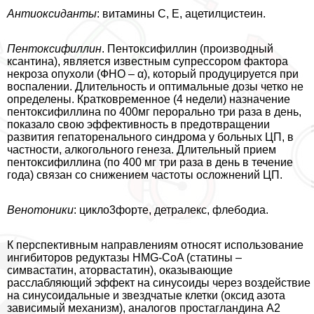
А
нтиоксиданты
: витамины С, Е, ацетилцистеин.
Пентоксифиллин
. Пентоксифиллин (производный
ксантина), является известным супрессором фактора
некроза опухоли (ФНО – α), который продуцируется при
воспалении. Длительность и оптимальные дозы четко не
определены. Кратковременное (4 недели) назначение
пентоксифиллина по 400мг перopaльно три раза в день,
показало свою эффективность в предотвращении
развития гепаторенального синдрома у больных ЦП, в
частности, алкогольного генеза. Длительный прием
пентоксифиллина (по 400 мг три раза в день в течение
года) связан со снижением частоты осложнений ЦП.
Венотоники
: цикло3форте, детралекс, флебодиа.
К перспективным направлениям относят использование
ингибиторов редуктазы HMG-CoA (статины –
симвастатин, аторвастатин), оказывающие
расслабляющий эффект на синусоиды через воздействие
на синусоидальные и звездчатые клетки (оксид азота
зависимый механизм), аналогов простагландина A2