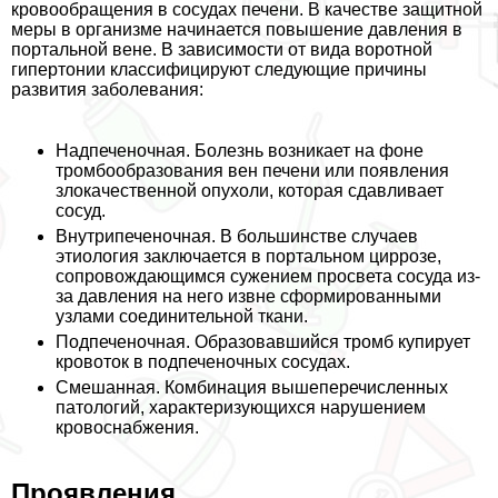
кровообращения в сосудах печени. В качестве защитной
меры в организме начинается повышение давления в
портальной вене. В зависимости от вида воротной
гипертонии классифицируют следующие причины
развития заболевания:
Надпеченочная. Болезнь возникает на фоне
тромбообразования вен печени или появления
злокачественной опухоли, которая сдавливает
сосуд.
Внутрипеченочная. В большинстве случаев
этиология заключается в портальном циррозе,
сопровождающимся сужением просвета сосуда из-
за давления на него извне сформированными
узлами соединительной ткани.
Подпеченочная. Образовавшийся тромб купирует
кровоток в подпеченочных сосудах.
Смешанная. Комбинация вышеперечисленных
патологий, хаpaктеризующихся нарушением
кровоснабжения.
Проявления