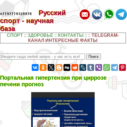
Русский
+7(977)9328978
спорт - научная
база
СПОРТ
::
ЗДОРОВЬЕ
::
КОНТАКТЫ
:: ::
TELEGRAM-
КАНАЛ ИНТЕРЕСНЫЕ ФАКТЫ
Портальная гипертензия при циррозе
печени прогноз