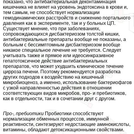
показано, что антибактериальная деконтаминация
кишечника не влияет на уровень эндотоксина в крови и,
тем самым, не способствует нормализации
гемодинамических расстройств и снижению портального
давления как в эксперименте, так и у больных ЦП.
Существует мнение, что при заболеваниях,
сопровождающихся дисбактериозом толстой кишки,
антибактериальные препараты вообще не показаны, а
больным с бессимптомным дисбактериозом вообще
никакое специальное лечение не требуется. Следует
учитывать также и прямое или идеосинкразивное
гепатотоксичное действие антибактериальных
препаратов, что может ухудшить клиническое течение
цирроза печени. Поэтому рекомендуется разработка
других подходов к воздействию на кишечный
микробиоценоз, а именно, использование бактериофагов
с узкой направленностью действия в отношении
соответствующих видов микробов, про- и пребиотиков,
как в отдельности, так и в сочетании друг с другом.
Про-, пребиотики
Пробиотики способствуют
нормализации обменных процессов, иммунной
реактивности, синтезируют недостающие аминокислоты,
витамины, обладают детоксикационными свойствами.