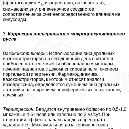
(простагландин Е
, изапреналин, вазопростан),
1
снижающих внутрипеченочное сосудистое
сопротивление за счет непосредственного влияния на
синусоиды.
3.
Коррекция висцерального микроциркуляторного
русла
.
Вазоконстрикторы
. Использование висцеральных
вазоконстрикторов на сегодняшний день считается
наиболее патогенетически обоснованным методом
лечения пациентов с декомпенсированным течением
портальной гипертензии. Фармакодинамика
вазоконстрикторов, к которым относят аналоги
вазопрессина, определяется сужением висцеральных
артерий и расширением периферических, в частности,
почечных.
Терлипрессин.
Вводится внутривенно болюсно по 0,5-1,0
мг каждые 4-6 часов или капельно по 2 мг/сут. При
отсутствии эффекта начальная доза препарата
удваивается. Максимальная доза терлипрессина