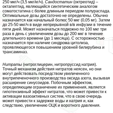
250 мкг/ч (3,5 мкг/кг/ч).
Сандостатин
(октреотид) –
октапептид, являющийся синтетическим аналогом
соматостатина с более длинным периодом полураспада.
Оптимальные дозы достаточно не определены. Обычно
назначается как начальный болюс 50 мкг (0,05 мг). Затем
до 25-50 мкг/ч в виде непрерывной в/в инфузии в течение
пяти дней. Может назначаться подкожно по 100 мкг три
раза в день с увеличением дозы до 200 мкг в течение
длительного времени (до 1 месяца). С осторожностью
назначается при наличие синдрома цитолиза,
проявляющегося повышением уровней билирубина и
трaнcаминаз.
Нитраты
(нитроглицерин, нитропруссид натрия).
Точный механизм действия нитратов неясен, но они
могут действовать посредством увеличенного
внутрипеченочного производства оксида азота, вызывая
расширение синусоидов. Побочным эффектом,
определяющим ограничение их применения, является
гипотензивный эффект нитратов, что может привести к
активации вазоактивных систем, что в свою очередь
может привести к задержке воды и натрия и, как
следствию, увеличению ОЦК и воротного давления.