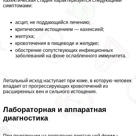
Кахектическая стадия хаpaктеризуется следующими
симптомами:
асцит, не поддающийся лечению;
критическим истощением — кахексией;
желтуха;
кровотечения в пищеводе и желудке;
обострение сопутствующих инфекционных
заболеваний на фоне ослабленного иммунитета.
Летальный исход наступает при коме, в которую человек
впадает от прогрессирующих кровотечений из
расширенных вен и сильного истощения.
Лабораторная и аппаратная
диагностика
При подозрении на появление портальной формы