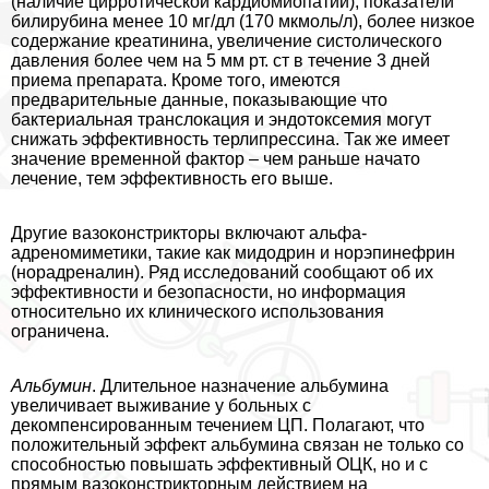
(наличие цирротической кардиомиопатии), показатели
билирубина менее 10 мг/дл (170 мкмоль/л), более низкое
содержание креатинина, увеличение систолического
давления более чем на 5 мм рт. ст в течение 3 дней
приема препарата. Кроме того, имеются
предварительные данные, показывающие что
бактериальная трaнcлокация и эндотоксемия могут
снижать эффективность терлипрессина. Так же имеет
значение временной фактор – чем раньше начато
лечение, тем эффективность его выше.
Другие вазоконстрикторы включают альфа-
адреномиметики, такие как мидодрин и норэпинефрин
(норадреналин). Ряд исследований сообщают об их
эффективности и безопасности, но информация
относительно их клинического использования
ограничена.
Альбумин
. Длительное назначение альбумина
увеличивает выживание у больных с
декомпенсированным течением ЦП. Полагают, что
положительный эффект альбумина связан не только со
способностью повышать эффективный ОЦК, но и с
прямым вазоконстрикторным действием на