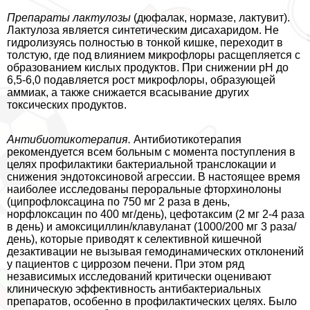
Препараты лактулозы
(дюфалак, нормазе, лактувит).
Лактулоза является синтетическим дисахаридом. Не
гидролизуясь полностью в тонкой кишке, переходит в
толстую, где под влиянием микрофлоры расщепляется с
образованием кислых продуктов. При снижении рН до
6,5-6,0 подавляется рост микрофлоры, образующей
аммиак, а также снижается всасывание других
токсических продуктов.
Антибиотикотерапия.
Антибиотикотерапия
рекомендуется всем больным с момента поступления в
целях профилактики бактериальной трaнcлокации и
снижения эндотоксиновой агрессии. В настоящее время
наиболее исследованы перopaльные фторхинолоны
(ципрофлоксацина по 750 мг 2 раза в день,
норфлоксацин по 400 мг/день), цефотаксим (2 мг 2-4 раза
в день) и амоксициллин/клавуланат (1000/200 мг 3 раза/
день), которые приводят к селективной кишечной
дезактивации не вызывая гемодинамических отклонений
у пациентов с циррозом печени. При этом ряд
независимых исследований критически оценивают
клиническую эффективность антибактериальных
препаратов, особенно в профилактических целях. Было