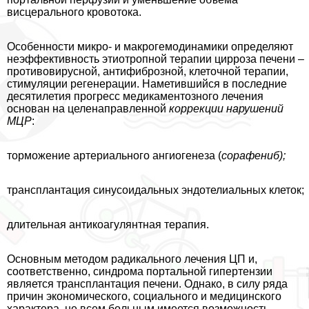
висцерального кровотока.
Особенности микро- и макрогемодинамики определяют
неэффективность этиотропной терапии цирроза печени –
противовирусной, антифиброзной, клеточной терапии,
стимуляции регенерации. Наметившийся в последние
десятилетия прогресс медикаментозного лечения
основан на целенаправленной
коррекции нарушений
МЦР
:
торможение артериального ангиогенеза (
сорафениб);
трaнcплантация синусоидальных эндотелиальных клеток;
длительная антикоагулянтная терапия.
Основным методом радикального лечения ЦП и,
соответственно, синдрома портальной гипертензии
является трaнcплантация печени. Однако, в силу ряда
причин экономического, социального и медицинского
хаpaктера, не всем больным имеется возможность