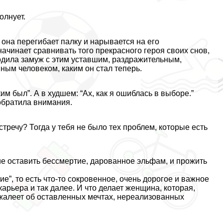
олнует.
 она перегибает палку и нарывается на его
чинает сравнивать того прекрасного героя своих снов,
ыходила замуж с этим уставшим, раздражительным,
ым человеком, каким он стал теперь.
им был”. А в худшем: “Ах, как я ошиблась в выборе.”
 обратила внимания.
тречу? Тогда у тебя не было тех проблем, которые есть
ие оставить бесcмepтие, дарованное эльфам, и прожить
е”, то есть что-то сокровенное, очень дорогое и важное
карьера и так далее. И что делает женщина, которая,
жалеет об оставленных мечтах, нереализованных