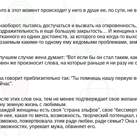
что в этот момент происходит у него в душе ее, по сути, не в
наоборот, пытаясь достучаться и вызвать на откровенность,
здражительность и еще большую закрытость… И женщина на
тканного из одних достоинств, за которого она когда-то в
рзаемым какими-то одному ему ведомыми проблемами, земн
лучшем случае жена думает: “Вот если бы он стал таким, как
вен же произносит слова, на которые раньше я ни разу не
а говорит приблизительно так: “Ты помнишь нашу первую вс
йчас”.
сле этих слов она, тем не менее подтверждает свое желан
ну земную жизнь с любимым.
каждой женщины есть своя “страна эльфов”, свое “бесcмepти
я нее, какая-то мечта, возможность, творческий потенциал, 
зможно, пожертвовала этим ради любви, ради семьи? Она 
зможностях, упрекает мужа, обвиняет его.