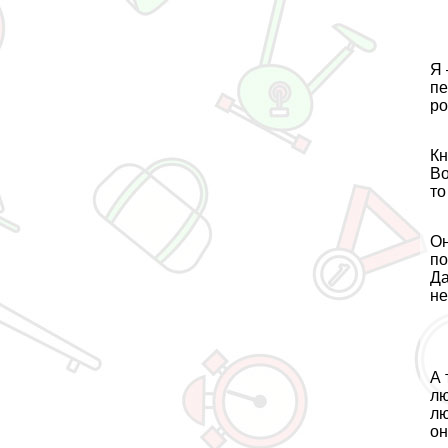
Я 
пе
ро
Кн
Во
то
Он
по
Да
н
А 
лю
лю
он