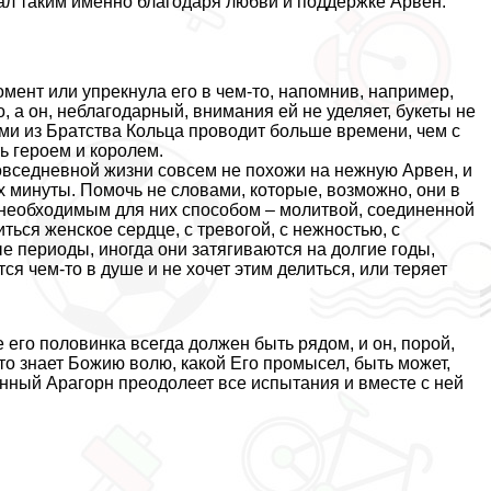
стал таким именно благодаря любви и поддержке Арвен.
омент или упрекнула его в чем-то, напомнив, например,
, а он, нeблагодарный, внимания ей не уделяет, букеты не
лями из Братства Кольца проводит больше времени, чем с
ть героем и королем.
повседневной жизни совсем не похожи на нежную Арвен, и
 минуты. Помочь не словами, которые, возможно, они в
 необходимым для них способом – молитвой, соединенной
ться женское сердце, с тревогой, с нежностью, с
е периоды, иногда они затягиваются на долгие годы,
ся чем-то в душе и не хочет этим делиться, или теряет
 не его половинка всегда должен быть рядом, и он, порой,
кто знает Божию волю, какой Его промысел, быть может,
ный Арагорн преодолеет все испытания и вместе с ней