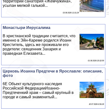
территории санатория «Жемчужина»,
усыпан мелкой галькой...
03 08 2026 13:31:29
Монастыри Иерусалима
В христианской традиции считается, что
именно в Эйн-Кареме родился Иоанн
Креститель, здесь же проживали его
родители: священник Захария и
праведная Елизавета...
01 08 2026 20:32:59
Церковь Иоанна Предтечи в Ярославле: описание,
фото
6E Объект культурного наследия
Российской ФедерацииИоанно-
Предтеченкий храм – самый крупный в
городе и самый знаменитый...
30 07 2026 6:56:39