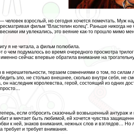
— человек взрослый, но сегодня хочется помечтать. Муж над
ресматривая фильм “Властелин колец”. Раньше никогда не 
весники им увлекались, это веяние как-то прошло мимо мен
игу я не читала, а фильм полюбила.
т о чем подумалось во время очередного просмотра трилогии
 именно сейчас впервые обратила внимание на трогательну
 в нерешительности, терзаем сомнениями о том, по силам ли
бедить зло, не столько внешнее, сколько внутри себя, не см
, он наследник королевства, герой, состоящий из одних дос
епросто…
теперь, если отбросить сказочный возвышенный антураж 
бит и мечтает быть любимой, ей хочется чувства защищенн
бви к ней, знаков внимания, нежных слов и взглядов… Но л
а требует и требует внимания.