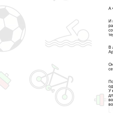
А 
И 
ра
со
те
В 
Ар
Он
се
По
од
У 
дл
во
во