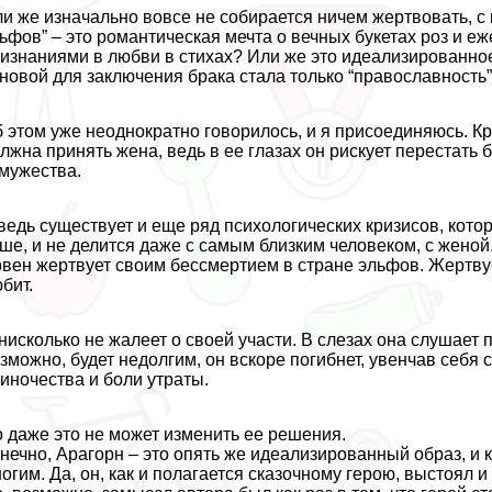
и же изначально вовсе не собирается ничем жертвовать, с к
ьфов” – это романтическая мечта о вечных букетах роз и 
изнаниями в любви в стихах? Или же это идеализированно
новой для заключения бpaка стала только “православность”
 этом уже неоднократно говорилось, и я присоединяюсь. Кр
лжна принять жена, ведь в ее глазах он рискует перестать 
мужества.
ведь существует и еще ряд психологических кризисов, кото
ше, и не делится даже с самым близким человеком, с женой
вен жертвует своим бесcмepтием в стране эльфов. Жертвует
бит.
нисколько не жалеет о своей участи. В слезах она слушает 
зможно, будет недолгим, он вскоре погибнет, увенчав себя с
иночества и боли утраты.
 даже это не может изменить ее решения.
нечно, Арагорн – это опять же идеализированный образ, и к
огим. Да, он, как и полагается сказочному герою, выстоял 