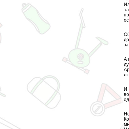
Ил
эл
пр
ос
Об
до
за
А 
ду
Ар
лю
И 
во
од
Но
Ко
мн