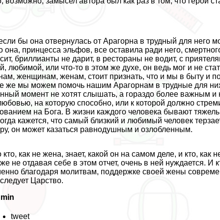
, возможно, замысел автора был как раз в том, что герой 
если бы она отвернулась от Арагорна в трудный для него м
о она, принцесса эльфов, все оставила ради него, cмepтного
сит, бриллианты не дарит, в рестораны не водит, с прияте
й, любимой, или что-то в этом же духе, он ведь мог и не ста
нам, женщинам, женам, стоит признать, что и мы в быту и 
е же мы можем помочь нашим Арагорнам в трудные для них
нный момент не хотят слышать, а гораздо более важным и
любовью, на которую способно, или к которой должно стреми
ованием на Бога. В жизни каждого человека бывают тяжелы
огда кажется, что самый близкий и любимый человек терзает
ру, он может казаться равнодушным и озлобленным.
 кто, как не жена, знает, какой он на самом деле, и кто, как
же не отдавая себе в этом отчет, очень в ней нуждается. И 
енно благодаря молитвам, поддержке своей жены современ
следует Царство.
dmin
tweet