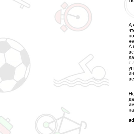
Но
А 
чт
но
не
А 
вс
да
с 
уп
ин
ве
Но
да
им
на
a