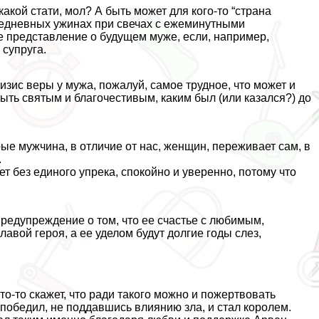
акой стати, мол? А быть может для кого-то “страна
ежедневных ужинах при свечах с ежеминутными
е представление о будущем муже, если, например,
 супруга.
изис веры у мужа, пожалуй, самое трудное, что может и
быть святым и благочестивым, каким был (или казался?) до
рые мужчина, в отличие от нас, женщин, переживает сам, в
.
 без единого упрека, спокойно и уверенно, потому что
предупреждение о том, что ее счастье с любимым,
лавой героя, а ее уделом будут долгие годы слез,
то-то скажет, что ради такого можно и пожертвовать
и победил, не поддавшись влиянию зла, и стал королем.