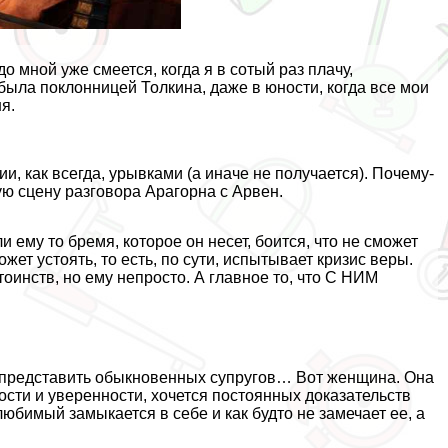
о мной уже смеется, когда я в сотый раз плачу,
была поклонницей Толкина, даже в юности, когда все мои
я.
, как всегда, урывками (а иначе не получается). Почему-
ю сцену разговора Арагорна с Арвен.
 ему то бремя, которое он несет, боится, что не сможет
ожет устоять, то есть, по сути, испытывает кризис веры.
тоинств, но ему непросто. А главное то, что С НИМ
и представить обыкновенных супругов… Вот женщина. Она
ости и уверенности, хочется постоянных доказательств
юбимый замыкается в себе и как будто не замечает ее, а