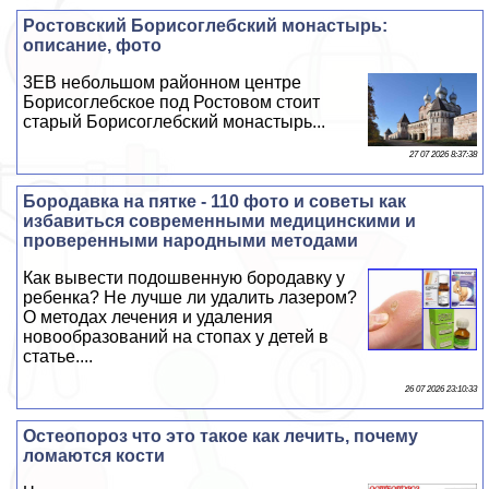
Ростовский Борисоглебский монастырь:
описание, фото
3EВ небольшом районном центре
Борисоглебское под Ростовом стоит
старый Борисоглебский монастырь...
27 07 2026 8:37:38
Бородавка на пятке - 110 фото и советы как
избавиться современными медицинскими и
проверенными народными методами
Как вывести подошвенную бородавку у
ребенка? Не лучше ли удалить лазером?
О методах лечения и удаления
новообразований на стопах у детей в
статье....
26 07 2026 23:10:33
Остеопороз что это такое как лечить, почему
ломаются кости