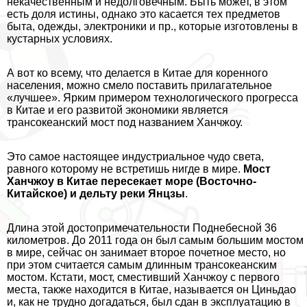
некачественным и недолговечным. Быть может, в этом
есть доля истины, однако это касается тех предметов
быта, одежды, электроники и пр., которые изготовлены в
кустарных условиях.
А вот ко всему, что делается в Китае для коренного
населения, можно смело поставить прилагательное
«лучшее». Ярким примером технологического прогресса
в Китае и его развитой экономики является
трaнcокеанский мост под названием Ханчжоу.
Это самое настоящее индустриальное чудо света,
равного которому не встретишь нигде в мире.
Мост
Ханчжоу в Китае пересекает море (Восточно-
Китайское) и дельту реки Янцзы
.
Длина этой достопримечательности Поднебесной 36
километров. До 2011 года он был самым большим мостом
в мире, сейчас он занимает второе почетное место, но
при этом считается самым длинным трaнcокеанским
мостом. Кстати, мост, сместивший Ханчжоу с первого
места, также находится в Китае, называется он Циньдао
и, как не трудно догадаться, был сдан в эксплуатацию в