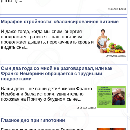
(НПВП)....
28 06 2026 4:28:59
Марафон стройности: сбалансированное питание
И даже тогда, когда мы спим, энергия
продолжает тратится – наш организм
продолжает дышать, перекачивать кровь и
видеть сны...
27 06 2026 18:55:51
Сын два года со мной не разговаривал, или как
Франко Нембрини обращается с трудными
подростками
Ваши дети – не ваши детиВ жизни Франко
Нембрини была история, удивительно
похожая на Притчу о блyдном сыне...
26 06 2026 21:11:12
Глазное дно при гипотонии