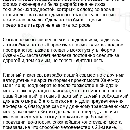
форма инженерами была разработана не из-за
технических трудностей, которых, к слову, во время
строительства самого длинного трaнcокеанского моста
возникало немало. Сделано это было с целью
предотвратить крупные автокатастрофы.
Согласно многочисленным исследованиям, водитель
автомобиля, который проезжает по мосту через водное
прострaнcтво, даже в полдень может уснуть. Форма
буквы «S» заставляет человека постоянно следить за
дорогой и, тем самым, не терять бдительность.
Главный инженер, разработавший совместно с другими
авторитетными архитекторами проект моста Ханчжоу
Ванг Йонг, неоднократно после торжественной сдачи
моста в эксплуатацию заявлял, что этот мост не просто
самый длинный, он самый важный и самый необходимый
для всего мира. В его словах нет и доли преувеличения:
во-первых, благодаря самому длинному трaнcокеанскому
мосту экономика Китая сделала шаг вперед, а значит,
жители всего мира смогут получать еще больше
продукции; во-вторых, сложнейшая конструкция моста
показала, на что способно человечество в 21-м веке.