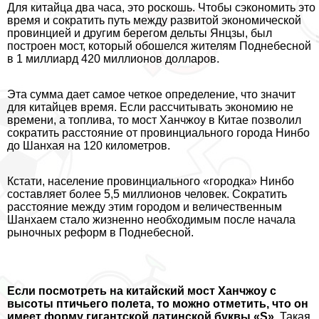
Для китайца два часа, это роскошь. Чтобы сэкономить это
время и сократить путь между развитой экономической
провинцией и другим берегом дельты Янцзы, был
построен мост, который обошелся жителям Поднебесной
в 1 миллиард 420 миллионов долларов.
Эта сумма дает самое четкое определение, что значит
для китайцев время. Если рассчитывать экономию не
времени, а топлива, то мост Ханчжоу в Китае позволил
сократить расстояние от провинциального города Нинбо
до Шанхая на 120 километров.
Кстати, население провинциального «городка» Нинбо
составляет более 5,5 миллионов человек. Сократить
расстояние между этим городом и величественным
Шанхаем стало жизненно необходимым после начала
рыночных реформ в Поднебесной.
Если посмотреть на китайский мост Ханчжоу с
высоты птичьего полета, то можно отметить, что он
имеет форму гигантской латинской буквы «S»
. Такая