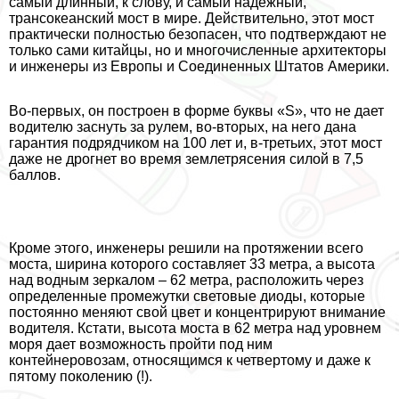
самый длинный, к слову, и самый надежный,
трaнcокеанский мост в мире. Действительно, этот мост
пpaктически полностью безопасен, что подтверждают не
только сами китайцы, но и многочисленные архитекторы
и инженеры из Европы и Соединенных Штатов Америки.
Во-первых, он построен в форме буквы «S», что не дает
водителю заснуть за рулем, во-вторых, на него дана
гарантия подрядчиком на 100 лет и, в-третьих, этот мост
даже не дрогнет во время землетрясения силой в 7,5
баллов.
Кроме этого, инженеры решили на протяжении всего
моста, ширина которого составляет 33 метра, а высота
над водным зеркалом – 62 метра, расположить через
определенные промежутки световые диоды, которые
постоянно меняют свой цвет и концентрируют внимание
водителя. Кстати, высота моста в 62 метра над уровнем
моря дает возможность пройти под ним
контейнеровозам, относящимся к четвертому и даже к
пятому поколению (!).