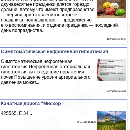
двунадесятые праздники длятся гораздо
дольше, потому что имеют предпразднство
— период приготовления к встрече
праздника, попразднство — продолжение
его воспоминания, и отдание праздника — последний
день попразднства...
11 07 2026 23:40:41
Симптоматическая нефрогенная гипертензия
Симптоматическая нефрогенная
гипертензия Нефрогенная артериальная
гипертензия как следствие поражения
почек Повышение уровня артериального
давления может...
10 07 2026 13:10:52
Канатная дорога “Мисхор
425565, E 34...
09 07 2026 15:11:21