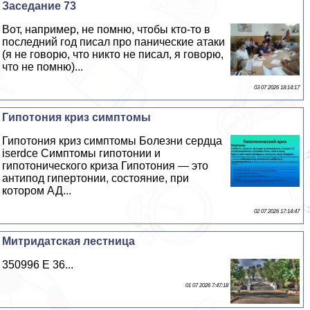
Заседание 73
Вот, например, не помню, чтобы кто-то в
последний год писал про панические атаки
(я не говорю, что никто не писал, я говорю,
что не помню)...
03 07 2026 18:14:17
Гипотония криз симптомы
Гипотония криз симптомы Болезни сердца
iserdce Симптомы гипотонии и
гипотонического криза Гипотония — это
антипод гипертонии, состояние, при
котором АД...
02 07 2026 17:14:47
Митридатская лестница
350996 E 36...
01 07 2026 7:47:18