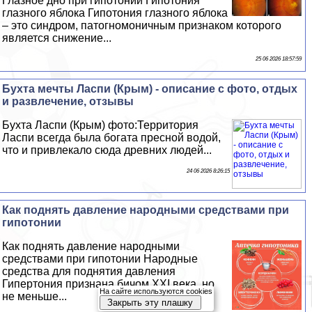
Глазное дно при гипотонии Гипотония
глазного яблока Гипотония глазного яблока
– это синдром, патогномоничным признаком которого
является снижение...
25 06 2026 18:57:59
Бухта мечты Ласпи (Крым) - описание с фото, отдых
и развлечение, отзывы
Бухта Ласпи (Крым) фото:Территория
Ласпи всегда была богата пресной водой,
что и привлекало сюда древних людей...
24 06 2026 8:26:15
Как поднять давление народными средствами при
гипотонии
Как поднять давление народными
средствами при гипотонии Народные
средства для поднятия давления
Гипертония признана бичом XXI века, но
На сайте используются cookies
не меньше...
Закрыть эту плашку