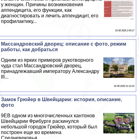
у женщин. Причины возникновения
аппендицита, его функции, как
диагностировать и лечить аппендицит, его
профилактику...
03 08 2026 2:45:17
Массандровский дворец: описание с фото, режим
работы, как добраться
Одним из ярких примеров рукотворного
чуда стал Массандровский дворец,
принадлежавший императору Александру
III...
02 08 2026 21:10:16
Замок Грюйер в Швейцарии: история, описание,
фото
9EВ одном из многочисленных кантонов
Швейцарии Фрибурге раскинулся
небольшой городок Грюйер, который был
построен еще во времена
Средневековья...