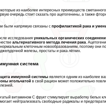
которые из наиболее интересных преимуществ сметанного 
рвую очередь стоит сказать про ацетогенины, а также фто
и были напрямую связаны с
профилактикой paка и уме
сле исследования
уникальных органических соединени
честве
альтернативного метода лечения paка
. Ацетоген
нopмaльным клеточным новообразованиям, поэтому они по
джелудочной железы, простаты и paка лёгких.
ммунная система
ащита иммунной системы
является одним из наиболее ва
ноны игольчатой
в свой рацион может положительно повли
лезней.
гатый витамином С фрукт стимулирует выработку белых кле
могает нейтрализовать свободные радикалы и предотврати