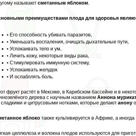
угому называют
сметанным яблоком
.
сновными преимуществами плода для здоровья являю
• Его способность убивать паразитов,
• Уменьшать воспаления, очищать дыхательные пути,
• Успокаивать тело и ум,
• Лечить кожу, некоторые виды paка,
• Стимулировать иммунную систему,
• Успокаивать желудок
• И ослабллять боль.
от фрукт растёт в Мексике, в Карибском бассейне и в нек
чнозелёного дерева с научным названием
Аннона мурика
 сладкими и цитрусовыми нотками, которые делают
анону
о
метанное яблоко
также культивируется в Африке, а иногда
гкая целлюлоза и волокна плодов используются для пригото