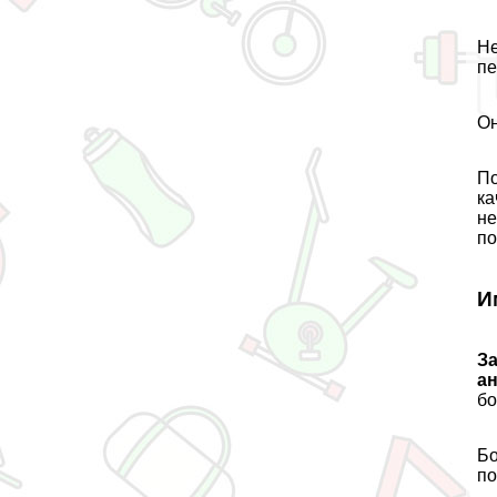
Не
пе
Он
По
ка
нe
по
И
З
а
бо
Бо
по