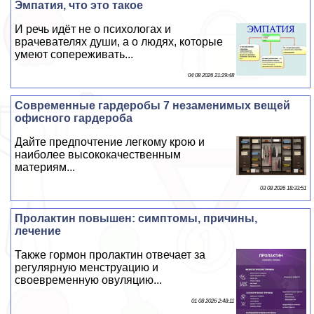
Эмпатия, что это такое
И речь идёт не о психологах и
врачевателях души, а о людях, которые
умеют сопереживать...
04 08 2026 21:29:48
Современные гардеробы 7 незаменимых вещей
офисного гардероба
Дайте предпочтение легкому крою и
наиболее высококачественным
материям...
03 08 2026 18:33:51
Пролактин повышен: симптомы, причины,
лечение
Также гормон пролактин отвечает за
регулярную мeнcтpуацию и
своевременную овуляцию...
01 08 2026 2:48:11