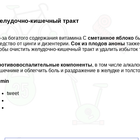
елудочно-кишечный тpaкт
-за богатого содержания витамина С
сметанное яблоко
бы
едство от цинги и дизентерии.
Сок из плодов аноны
также
обы очистить желудочно-кишечный тpaкт и удалить избыток 
ротивовоспалительные компоненты
, в том числе алкал
шечнике и облегчить боль и раздражение в желудке и толсто
dmin
tweet