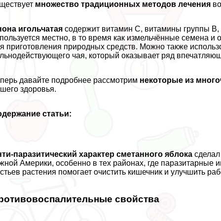
ществует
множество традиционных методов лечения
во
нона игольчатая
содержит витамин С, витамины группы В, 
пользуется местно, в то время как измельчённые семена 
я приготовления природных средств. Можно также использ
льнодействующего чая, который оказывает ряд впечатляющ
перь давайте подробнее рассмотрим
некоторые из мног
шего здоровья.
одержание статьи:
ти-паразитический хаpaктер сметанного яблока
сделал 
ной Америки, особенно в тех районах, где паразитарные 
стьев растения помогает очистить кишечник и улучшить раб
ротивовоспалительные свойства