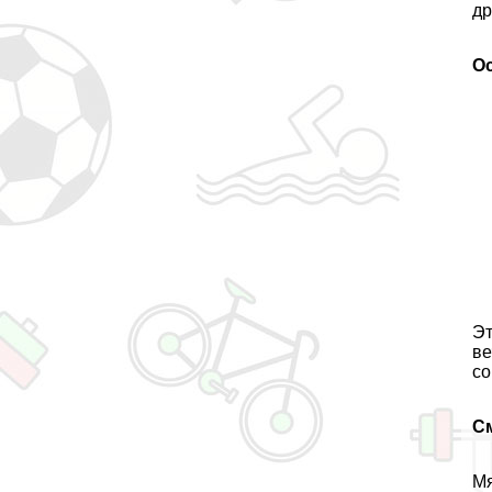
др
О
Эт
ве
со
С
Мя