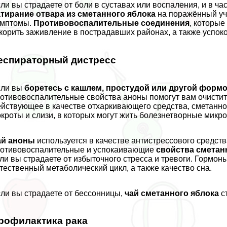
ли вы страдаете от боли в суставах или воспаления, и в час
тирание отвара из сметанного яблока
на поражённый уч
имптомы.
Противовоспалительные соединения
, которые
корить заживление в пострадавших районах, а также успоко
еспираторный дистресс
сли вы
боретесь с кашлем, простудой или другой форм
отивовоспалительные свойства аноны помогут вам очистит
йствующее в качестве отхаркивающего средства, сметанно
кроты и слизи, в которых могут жить болезнетворные микр
ай аноны
используется в качестве антистрессового средст
отивовоспалительные и успокаивающие
свойства сметан
ли вы страдаете от избыточного стресса и тревоги. Гормон
тественный метаболический цикл, а также качество сна.
ли вы страдаете от бессонницы,
чай сметанного яблока
с
рофилактика paка