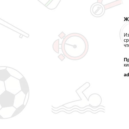
Ж
Из
ср
чт
П
ки
a