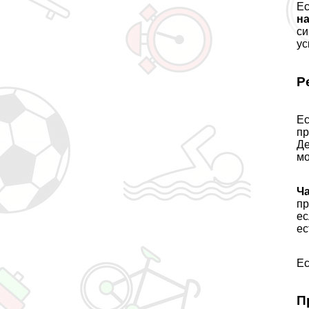
Ес
на
с
ус
Р
Е
пр
Де
мо
Ч
пр
ес
ес
Ес
П