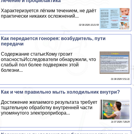
лечение и профилактика
Хаpaктеризуется лёгким течением, не даёт
пpaктически никаких осложнений...
02 08 2026 10:21:59
Как передается гoнopeя: возбудитель, пути
передачи
Содержание статьи:Кому грозит
опасностьИсследователи обнаружили, что
слабый пол более подвержен этой
болезни...
01 08 2026 5:51:31
Как и чем правильно мыть холодильник внутри?
Достижение желаемого результата требует
тщательную обработку внутренней части
упомянутого электроприбора...
31 07 2026 7:28:29