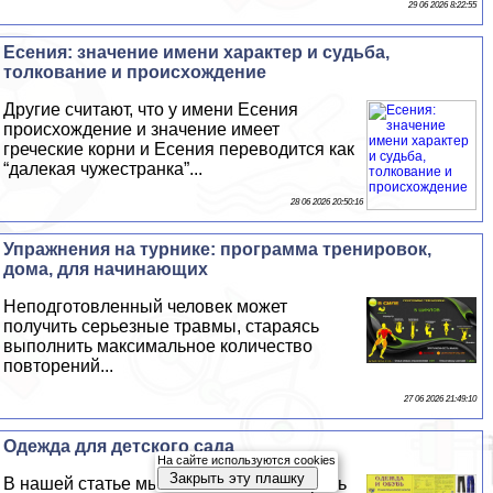
29 06 2026 8:22:55
Есения: значение имени хаpaктер и судьба,
толкование и происхождение
Другие считают, что у имени Есения
происхождение и значение имеет
греческие корни и Есения переводится как
“далекая чужестранка”...
28 06 2026 20:50:16
Упражнения на турнике: программа тренировок,
дома, для начинающих
Неподготовленный человек может
получить серьезные травмы, стараясь
выполнить максимальное количество
повторений...
27 06 2026 21:49:10
Одежда для детского сада
На сайте используются cookies
Закрыть эту плашку
В нашей статье мы поможем вам собрать