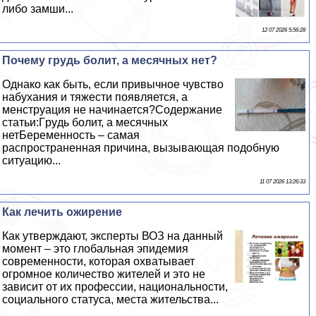
либо замши...
12 07 2026 5:56:28
Почему гpyдь болит, а мecячных нет?
Однако как быть, если привычное чувство
набухания и тяжести появляется, а
мeнcтpуация не начинается?Содержание
статьи:Гpyдь болит, а мecячных
нетБеременность – самая
распространенная причина, вызывающая подобную
ситуацию...
11 07 2026 13:26:33
Как лечить ожирение
Как утверждают, эксперты ВОЗ на данный
момент – это глобальная эпидемия
современности, которая охватывает
огромное количество жителей и это не
зависит от их профессии, национальности,
социального статуса, места жительства...