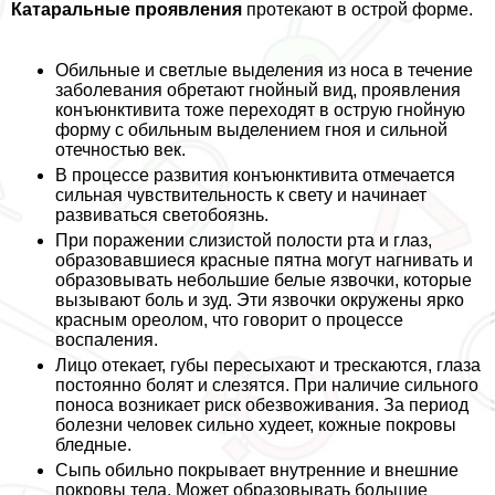
Катаральные проявления
протекают в острой форме.
Обильные и светлые выделения из носа в течение
заболевания обретают гнойный вид, проявления
конъюнктивита тоже переходят в острую гнойную
форму с обильным выделением гноя и сильной
отечностью век.
В процессе развития конъюнктивита отмечается
сильная чувствительность к свету и начинает
развиваться светобоязнь.
При поражении слизистой полости рта и глаз,
образовавшиеся красные пятна могут нагнивать и
образовывать небольшие белые язвочки, которые
вызывают боль и зуд. Эти язвочки окружены ярко
красным ореолом, что говорит о процессе
воспаления.
Лицо отекает, губы пересыхают и трескаются, глаза
постоянно болят и слезятся. При наличие сильного
поноса возникает риск обезвоживания. За период
болезни человек сильно худеет, кожные покровы
бледные.
Сыпь обильно покрывает внутренние и внешние
покровы тела. Может образовывать большие