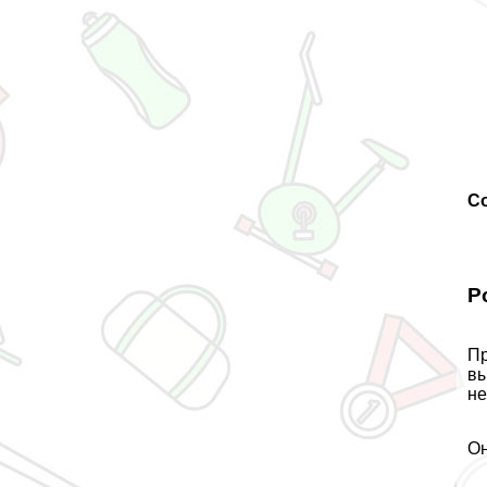
С
Р
Пр
вы
не
Он