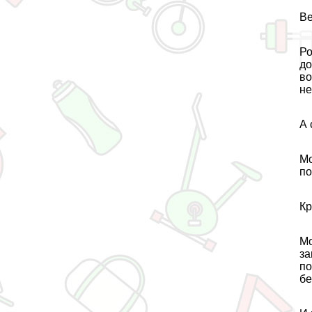
Ве
Ро
до
во
не
А 
Мо
по
Кр
Мо
за
по
бе