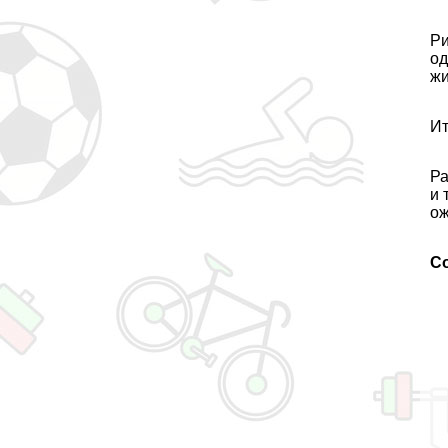
Ри
од
ж
Ит
Ра
и 
ож
С