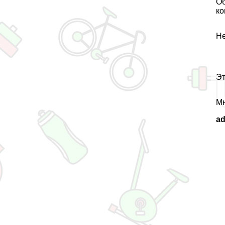
О
ко
Не
Эт
Мн
a