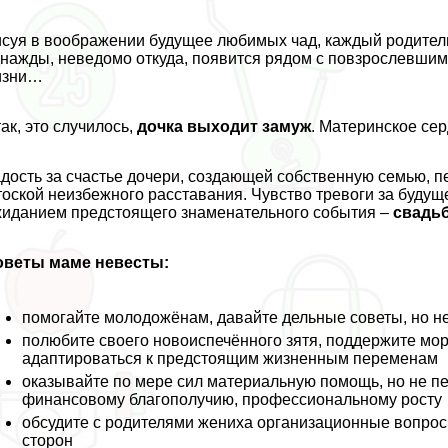
суя в воображении будущее любимых чад, каждый родитель м
нажды, неведомо откуда, появится рядом с повзрослевшим
изни…
ак, это случилось,
дочка выходит замуж
. Материнское сер
дость за счастье дочери, создающей собственную семью, п
тоской неизбежного расставания. Чувство тревоги за буд
иданием предстоящего знаменательного события –
свадь
оветы маме невесты:
помогайте молодожёнам, давайте дельные советы, но не 
полюбите своего новоиспечённого зятя, поддержите мop
адаптироваться к предстоящим жизненным переменам
оказывайте по мере сил материальную помощь, но не п
финансовому благополучию, профессиональному росту
обсудите с родителями жениха организационные вопро
сторон