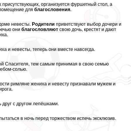
х присутствующих, организуется фуршетный стол, а
е помещение для
благословения
.
доме невесты.
Родители
приветствуют выбор дочери и
речью они
благословляют
свою дочь, крестят и дают
иха.
а и невесты, теперь они вместе навсегда.
й Спасителя, тем самым принимая в свою семью
лебом-солью.
ости римляне жениха и невесту признавали мужем и
ирога.
 друг с другом лепёшками.
пытаться в ночь перед торжеством испечь эксклюзив.