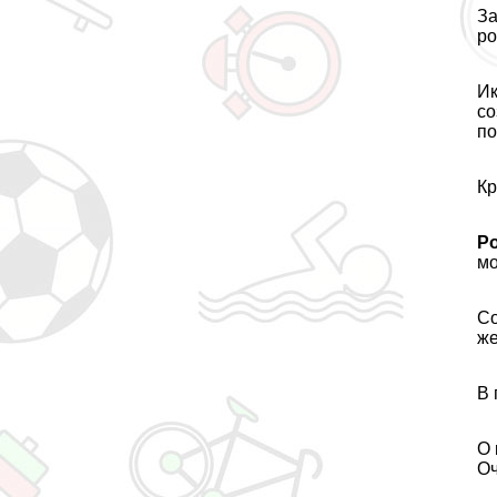
За
ро
Ик
со
по
Кр
Р
мо
Со
же
В 
О 
Оч