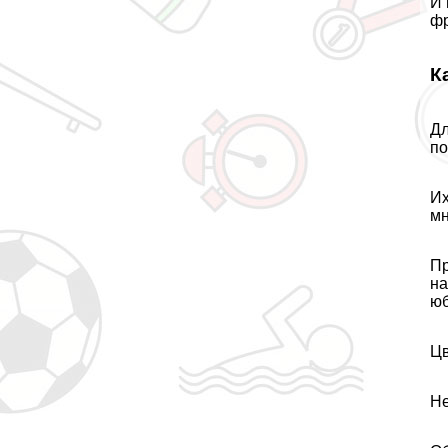
И 
фр
К
Дл
по
Их
мн
Пр
на
юб
Цв
Не