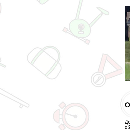
О
До
об