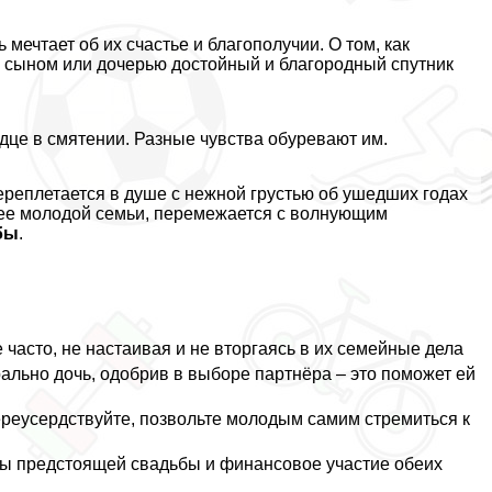
ечтает об их счастье и благополучии. О том, как
 сыном или дочерью достойный и благородный спутник
дце в смятении. Разные чувства обуревают им.
ереплетается в душе с нежной грустью об ушедших годах
ущее молодой семьи, перемежается с волнующим
бы
.
часто, не настаивая и не вторгаясь в их семейные дела
aльно дочь, одобрив в выборе партнёра – это поможет ей
ереусердствуйте, позвольте молодым самим стремиться к
сы предстоящей свадьбы и финансовое участие обеих