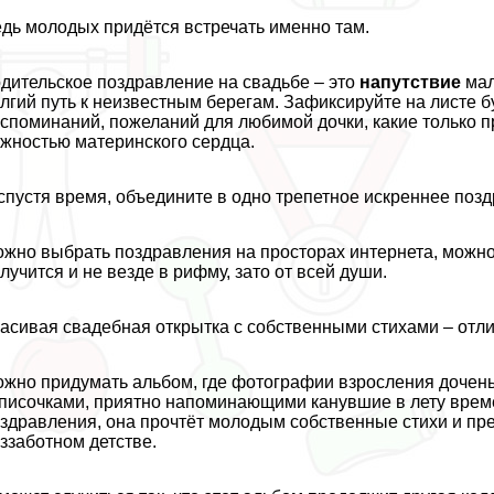
дь молодых придётся встречать именно там.
дительское поздравление на свадьбе – это
напутствие
мал
лгий путь к неизвестным берегам. Зафиксируйте на листе 
споминаний, пожеланий для любимой дочки, какие только п
жностью материнского сердца.
спустя время, объедините в одно трепетное искреннее позд
жно выбрать поздравления на просторах интернета, можно 
лучится и не везде в рифму, зато от всей души.
асивая свадебная открытка с собственными стихами – отл
жно придумать альбом, где фотографии взросления дочень
писочками, приятно напоминающими канувшие в лету времен
здравления, она прочтёт молодым собственные стихи и п
ззаботном детстве.