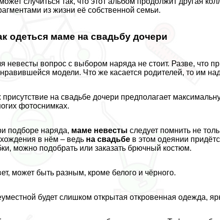
может случиться так, что этот альбом продолжит другая ко
агментами из жизни её собственной семьи.
ак одеться маме на свадьбу дочери
я невесты вопрос с выбором наряда не стоит. Разве, что п
нравившейся модели. Что же касается родителей, то им на
 присутствие на свадьбе дочери предполагает максимальну
огих фотоснимках.
и подборе наряда,
маме невесты
следует помнить не толь
хождения в нём – ведь
на свадьбе
в этом одеянии придётся
ки, можно подобрать или заказать брючный костюм.
ет, может быть разным, кроме белого и чёрного.
уместной будет слишком открытая откровенная одежда, яр