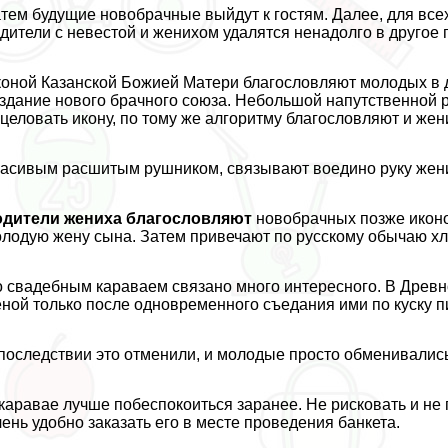
тем будущие новобрачные выйдут к гостям. Далее, для все
дители с невестой и женихом удалятся ненадолго в друго
оной Казанской Божией Матери благословляют молодых в 
здание нового брачного союза. Небольшой напутственной 
целовать икону, по тому же алгоритму благословляют и жен
асивым расшитым рушником, связывают воедино руку жених
одители жениха благословляют
новобрачных позже иконо
лодую жену сына. Затем привечают по русскому обычаю х
 свадебным караваем связано много интересного. В Древн
ной только после одновременного съедания ими по куску п
последствии это отменили, и молодые просто обменивались
каравае лучше побеспокоиться заранее. Не рисковать и не 
ень удобно заказать его в месте проведения банкета.