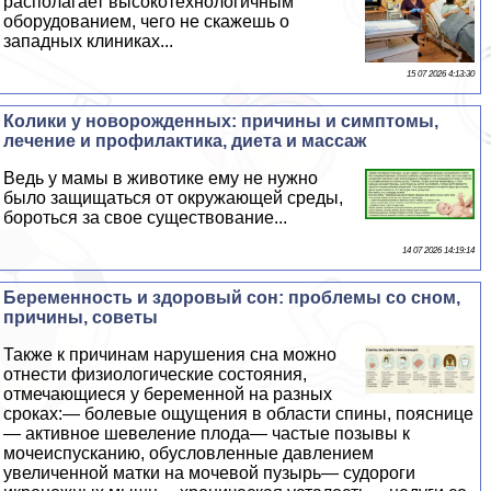
располагает высокотехнологичным
оборудованием, чего не скажешь о
западных клиниках...
15 07 2026 4:13:30
Колики у новорожденных: причины и симптомы,
лечение и профилактика, диета и массаж
Ведь у мамы в животике ему не нужно
было защищаться от окружающей среды,
бороться за свое существование...
14 07 2026 14:19:14
Беременность и здоровый сон: проблемы со сном,
причины, советы
Также к причинам нарушения сна можно
отнести физиологические состояния,
отмечающиеся у беременной на разных
сроках:— болевые ощущения в области спины, пояснице
— активное шевеление плода— частые позывы к
мочеиспусканию, обусловленные давлением
увеличенной матки на мочевой пузырь— судороги