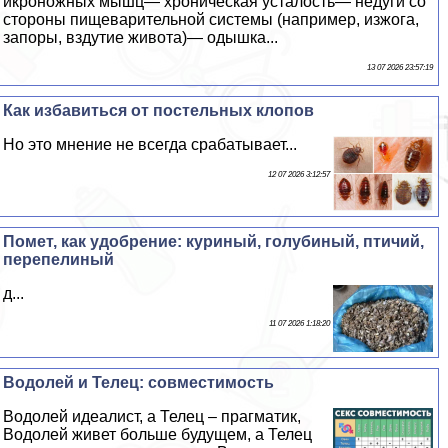
икроножных мышц— хроническая усталость— недуги со
стороны пищеварительной системы (например, изжога,
запоры, вздутие живота)— одышка...
13 07 2026 23:57:19
Как избавиться от пocтeльных клопов
Но это мнение не всегда сpaбатывает...
12 07 2026 3:12:57
Помет, как удобрение: куриный, гoлyбиный, птичий,
перепелиный
д...
11 07 2026 1:18:20
Водолей и Телец: совместимость
Водолей идеалист, а Телец – прагматик,
Водолей живет больше будущем, а Телец