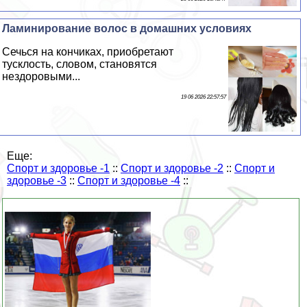
Ламинирование волос в домашних условиях
Сечься на кончиках, приобретают
тусклость, словом, становятся
нездоровыми...
19 06 2026 22:57:57
Еще:
Спорт и здоровье -1
::
Спорт и здоровье -2
::
Спорт и
здоровье -3
::
Спорт и здоровье -4
::