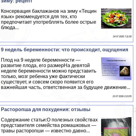
зиму: рецепт
Консервация баклажанов на зиму «Тещин
язык» рекомендуется для тех, кто
предпочитает употрeбллять более острые
блюда...
24 07 2026 7:11:50
9 недель беременности: что происходит, ощущения
Плод на 9 неделе беременности —
развитие плода, его размерНа девятой
неделе беременности можно представить
только, мозг ребенка уже фактически
существует, и совсем скоро появится его
важнейшая часть, ответственная за будущее движение...
23 07 2026 2:23:55
Расторопша для похудения: отзывы
Содержание статьи:О полезных свойствах
представителя семейства ромашковых —
травы расторопши — известно давно...