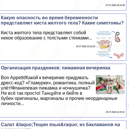
27 07 2026 20:14:59
Какую опасность во время беременности
представляет киста желтого тела? Какие симптомы?
Киста желтого тела представляет собой
некое образование с толстыми стенками...
26 07 2026 23:16:29
Организация праздников: пижамная вечеринка
Bon Appetit!Какой к вечеринке придумать
дресс-код? «Гламурки», романтика, полный
улёт!Фланелевая пижамка и ночнушечка?
Не всё так просто! Танцуйте и бейте в
бубен оригиналы, маргиналы и прочие неординарные
личности...
25 07 2026 12:37:21
Салат &laquo;Тещин язык&raquo; из баклажанов на