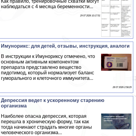
Как правило, тренировочные схватки могут
наблюдаться с 4 месяца беременности...
29 07 2026 10:17:51
Имунорикс: для детей, отзывы, инструкция, аналоги
В инструкции к Имунориксу отмечено, что
основным активным компонентом
препарата представлено вещество
пидотимод, который нормализует баланс
гумopaльного и клеточного иммунитета...
28 07 2026 2:58:29
Депрессия ведет к ускоренному старению
организма
Наиболее опасна депрессия, которая
перешла в хроническую форму, так как
тогда начинают страдать многие органы
человеческого организма...