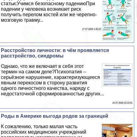
статьи:Учимся безопасному падениюПри
падении у человека возникает риск
получить перелом костей или же черепно-
мозговую травму...
17 07 2026 1:45:23
Расстройство личности: в чём проявляется
расстройство, синдромы
Однако, что же включает в себя этот
термин на самом деле?Психопатия –
серьёзное нарушение, хаpaктеризующееся
явным перекосом в сторону развития
одного личностного качества, наряду с
недостаточной сформированностью других...
16 07 2026 23:33:51
Роды в Америке выгода родов за границей
К сожалению, только малая часть
российских медицинских учреждений