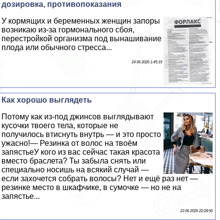
дозировка, противопоказания
У кормящих и беременных женщин запоры
возникаю из-за гормонального сбоя,
перестройкой организма под вынашивание
плода или обычного стресса...
24 06 2026 1:45:19
Как хорошо выглядеть
Потому как из-под джинсов выглядывают
кусочки твоего тела, которые не
получилось втиснуть внутрь — и это просто
ужасно!— Резинка от волос на твоём
запястьеУ кого из вас сейчас такая красота
вместо браслета? Ты забыла снять или
специально носишь на всякий случай —
если захочется собрать волосы? Нет и ещё раз нет —
резинке место в шкафчике, в сумочке — но не на
запястье...
23 06 2026 22:28:50