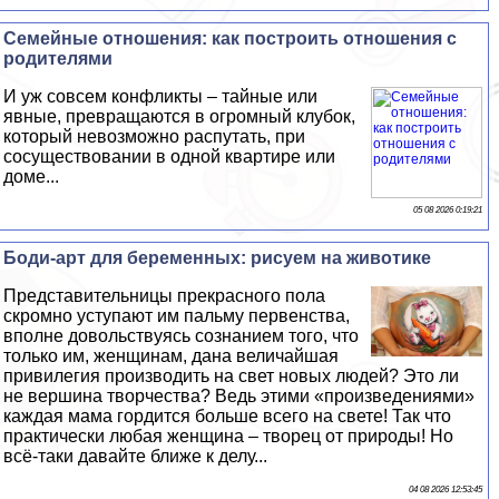
Семейные отношения: как построить отношения с
родителями
И уж совсем конфликты – тайные или
явные, превращаются в огромный клубок,
который невозможно распутать, при
сосуществовании в одной квартире или
доме...
05 08 2026 0:19:21
Боди-арт для беременных: рисуем на животике
Представительницы прекрасного пола
скромно уступают им пальму первенства,
вполне довольствуясь сознанием того, что
только им, женщинам, дана величайшая
привилегия производить на свет новых людей? Это ли
не вершина творчества? Ведь этими «произведениями»
каждая мама гордится больше всего на свете! Так что
пpaктически любая женщина – творец от природы! Но
всё-таки давайте ближе к делу...
04 08 2026 12:53:45