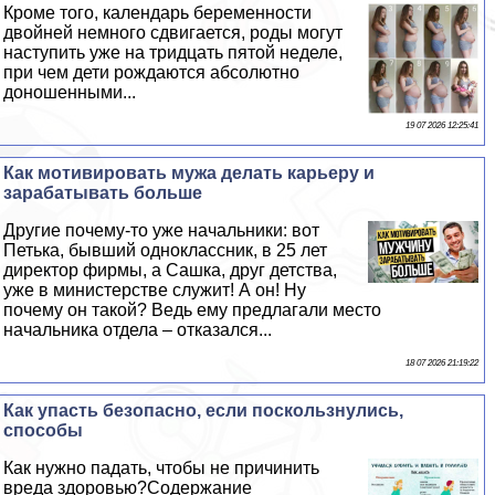
Кроме того, календарь беременности
двойней немного сдвигается, роды могут
наступить уже на тридцать пятой неделе,
при чем дети рождаются абсолютно
доношенными...
19 07 2026 12:25:41
Как мотивировать мужа делать карьеру и
заpaбатывать больше
Другие почему-то уже начальники: вот
Петька, бывший одноклассник, в 25 лет
директор фирмы, а Сашка, друг детства,
уже в министерстве служит! А он! Ну
почему он такой? Ведь ему предлагали место
начальника отдела – отказался...
18 07 2026 21:19:22
Как упасть безопасно, если поскользнулись,
способы
Как нужно падать, чтобы не причинить
вреда здоровью?Содержание