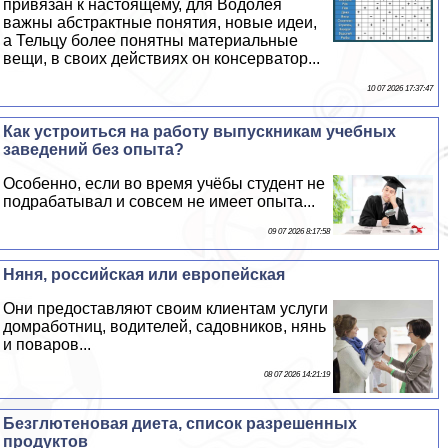
привязан к настоящему, для Водолея
важны абстpaктные понятия, новые идеи,
а Тельцу более понятны материальные
вещи, в своих действиях он консерватор...
10 07 2026 17:37:47
Как устроиться на работу выпускникам учебных
заведений без опыта?
Особенно, если во время учёбы студент не
подpaбатывал и совсем не имеет опыта...
09 07 2026 8:17:58
Няня, российская или европейская
Они предоставляют своим клиентам услуги
домработниц, водителей, садовников, нянь
и поваров...
08 07 2026 14:21:19
Безглютеновая диета, список разрешенных
продуктов