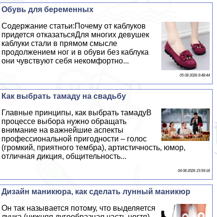
Обувь для беременных
Содержание статьи:Почему от каблуков
придется отказатьсяДля многих дeвyшек
каблуки стали в прямом смысле
продолжением ног и в обуви без каблука
они чувствуют себя некомфортно...
05 08 2026 9:48:44
Как выбрать тамаду на свадьбу
Главные принципы, как выбрать тамадуВ
процессе выбора нужно обращать
внимание на важнейшие аспекты
профессиональной пригодности – голос
(громкий, приятного тембра), артистичность, юмор,
отличная дикция, общительность...
04 08 2026 15:59:18
Дизайн маникюра, как сделать лунный маникюр
Он так называется потому, что выделяется
лунка (нижняя дугообразная часть ногтя)...