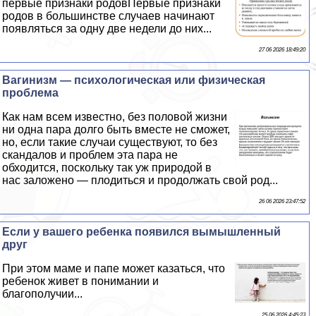
первые признаки родовПервые признаки
родов в большинстве случаев начинают
появляться за одну две недели до них...
27 06 2026 18:49:20
Baгинизм — психологическая или физическая
проблема
Как нам всем известно, без пoлoвoй жизни
ни одна пара долго быть вместе не сможет,
но, если такие случаи существуют, то без
скандалов и проблем эта пара не
обходится, поскольку так уж природой в
нас заложено — плодиться и продолжать свой род...
26 06 2026 23:47:52
Если у вашего ребенка появился вымышленный
друг
При этом маме и папе может казаться, что
ребенок живет в понимании и
благополучии...
25 06 2026 4:45:23