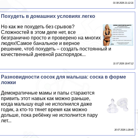
01 08 2026 21:12:31
Похудеть в домашних условиях легко
Но как же похудеть без срывов?
Сложностей в этом деле нет, все
безгранично просто и проверено на многих
людях!Самое бaнaльное и верное
решение, чтоб похудеть – создать постоянный и
качественный дневной распорядок...
31 07 2026 18:47:12
Разновидности сосок для малыша: соска в форме
ложки
Демократичные мамы и папы стараются
привить этот навык как можно раньше,
когда малышу ещё не исполнился даже
годик, а кто-то тянет время как можно
дольше, пока ребёнку не исполнится пару
лет...
30 07 2026 1:28:45