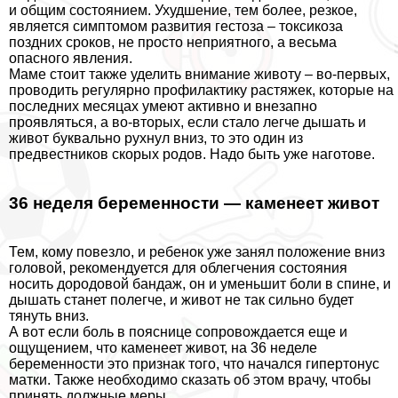
и общим состоянием. Ухудшение, тем более, резкое,
является симптомом развития гестоза – токсикоза
поздних сроков, не просто неприятного, а весьма
опасного явления.
Маме стоит также уделить внимание животу – во-первых,
проводить регулярно профилактику растяжек, которые на
последних месяцах умеют активно и внезапно
проявляться, а во-вторых, если стало легче дышать и
живот буквально рухнул вниз, то это один из
предвестников скорых родов. Надо быть уже наготове.
36 неделя беременности — каменеет живот
Тем, кому повезло, и ребенок уже занял положение вниз
головой, рекомендуется для облегчения состояния
носить дородовой бандаж, он и уменьшит боли в спине, и
дышать станет полегче, и живот не так сильно будет
тянуть вниз.
А вот если боль в пояснице сопровождается еще и
ощущением, что каменеет живот, на 36 неделе
беременности это признак того, что начался гипертонус
матки. Также необходимо сказать об этом врачу, чтобы
принять должные меры.