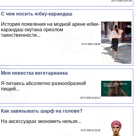
22 07 2026 22:47:24
С чем носить юбку-карандаш
История появления на модной арене юбки-
карандаш окутана ореолом
таинственности...
21 07 2026 3:38:46
Моя невестка вегетарианка
Я питаюсь абсолютно разнообразной
пищей...
20 07 2026 23:20:13
Как завязывать шарф на голове?
На аксессуарах экономить нельзя...
19 07 2026 11:53:32