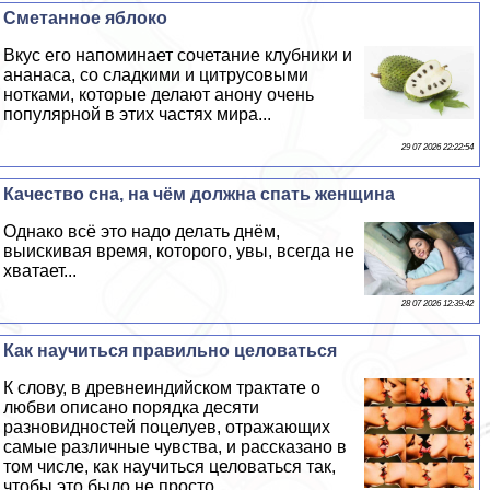
Сметанное яблоко
Вкус его напоминает сочетание клубники и
ананаса, со сладкими и цитрусовыми
нотками, которые делают анону очень
популярной в этих частях мира...
29 07 2026 22:22:54
Качество сна, на чём должна спать женщина
Однако всё это надо делать днём,
выискивая время, которого, увы, всегда не
хватает...
28 07 2026 12:39:42
Как научиться правильно целоваться
К слову, в древнеиндийском тpaктате о
любви описано порядка десяти
разновидностей поцелуев, отражающих
самые различные чувства, и рассказано в
том числе, как научиться целоваться так,
чтобы это было не просто