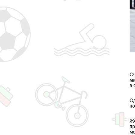
Сч
ма
в 
Од
по
Же
пр
мо