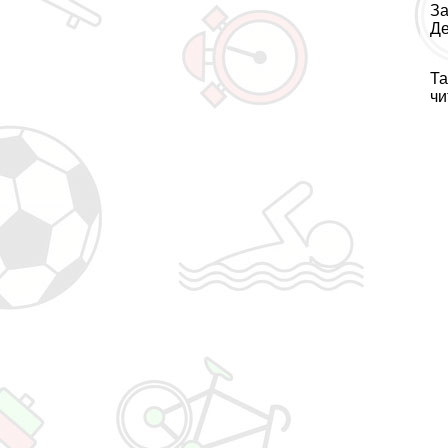
За
Де
Та
чи