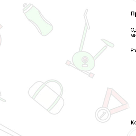
П
Од
ми
Ра
К