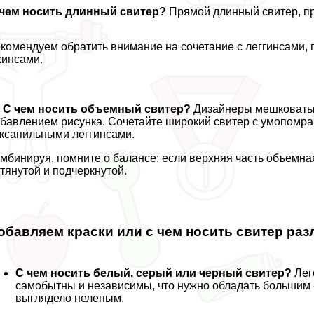
 чем носить длинный свитер?
Прямой длинный свитер, пр
комендуем обратить внимание на сочетание с леггинсами
инсами.
С чем носить объемный свитер?
Дизайнеры мешковатых 
бавлением рисунка. Сочетайте широкий свитер с умопомра
кcапильными леггинсами.
мбинируя, помните о балансе: если верхняя часть объемна
тянутой и подчеркнутой.
обавляем краски или с чем носить свитер ра
С чем носить белый, серый или черный свитер?
Лег
самобытны и независимы, что нужно обладать большим «
выглядело нелепым.