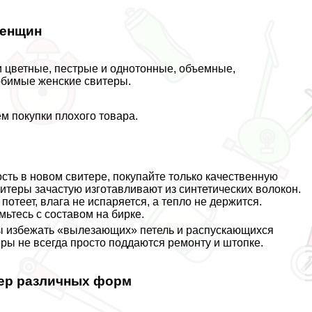
женщин
 и цветные, пестрые и однотонные, объемные,
юбимые женские свитеры.
м покупки плохого товара.
сть в новом свитере, покупайте только качественную
теры зачастую изготавливают из синтетических волокон.
отеет, влага не испаряется, а тепло не держится.
ьтесь с составом на бирке.
ы избежать «вылезающих» петель и распускающихся
еры не всегда просто поддаются ремонту и штопке.
тер различных форм