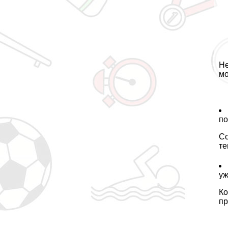
Не
мо
по
Со
те
уж
Ко
пр