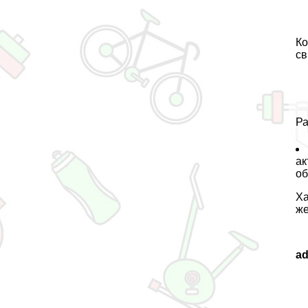
Ко
св
Ра
ак
об
Ха
же
a