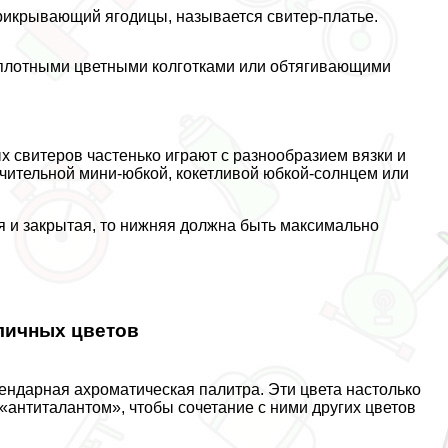
икрывающий ягoдицы, называется свитер-платье.
, плотными цветными колготками или обтягивающими
свитеров частенько играют с разнообразием вязки и
чительной мини-юбкой, кокетливой юбкой-солнцем или
я и закрытая, то нижняя должна быть максимально
зличных цветов
ендарная ахроматическая палитра. Эти цвета настолько
антиталантом», чтобы сочетание с ними других цветов