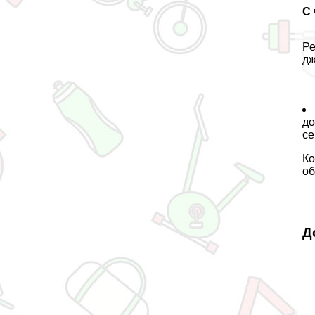
С
Ре
дж
до
ce
Ко
об
Д