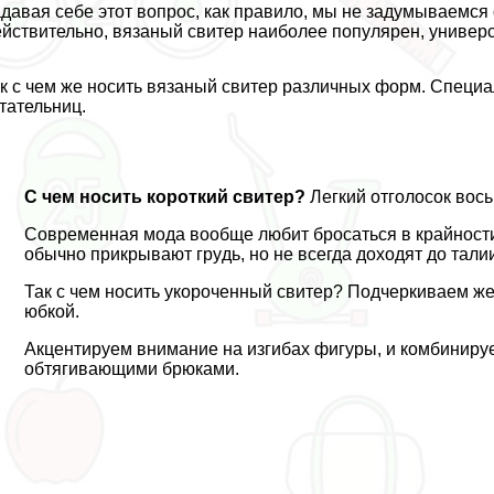
давая себе этот вопрос, как правило, мы не задумываемся 
йствительно, вязаный свитер наиболее популярен, универс
к с чем же носить вязаный свитер различных форм. Специ
тательниц.
С чем носить короткий свитер?
Легкий отголосок вос
Современная мода вообще любит бросаться в крайности
обычно прикрывают гpyдь, но не всегда доходят до тали
Так с чем носить укороченный свитер? Подчеркиваем ж
юбкой.
Акцентируем внимание на изгибах фигуры, и комбиниру
обтягивающими брюками.