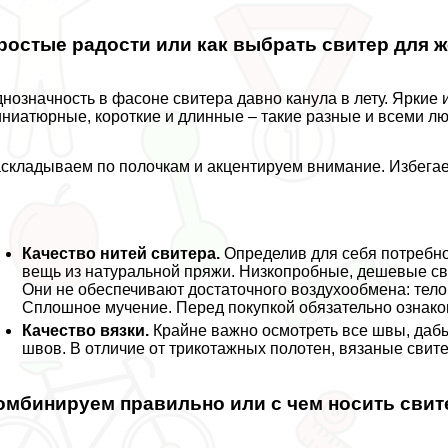
ростые радости или как выбрать свитер для 
нозначность в фасоне свитера давно канула в лету. Яркие
ниатюрные, короткие и длинные – такие разные и всеми л
складываем по полочкам и акцентируем внимание. Избегае
Качество нитей свитера.
Определив для себя потребно
вещь из натуральной пряжи. Низкопробные, дешевые сви
Они не обеспечивают достаточного воздухообмена: тело п
Сплошное мучение. Перед покупкой обязательно ознаком
Качество вязки.
Крайне важно осмотреть все швы, даб
швов. В отличие от трикотажных полотен, вязаные свит
омбинируем правильно или с чем носить сви