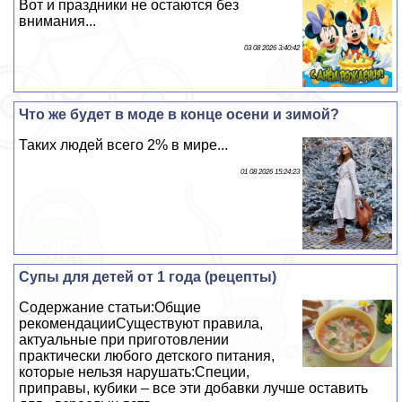
Вот и праздники не остаются без
внимания...
03 08 2026 3:40:42
Что же будет в моде в конце осени и зимой?
Таких людей всего 2% в мире...
01 08 2026 15:24:23
Супы для детей от 1 года (рецепты)
Содержание статьи:Общие
рекомендацииСуществуют правила,
актуальные при приготовлении
пpaктически любого детского питания,
которые нельзя нарушать:Специи,
приправы, кубики – все эти добавки лучше оставить