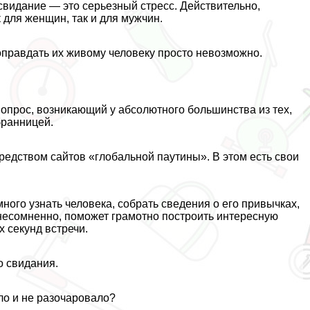
свидание — это серьезный стресс. Действительно,
 для женщин, так и для мужчин.
 оправдать их живому человеку просто невозможно.
вопрос, возникающий у абсолютного большинства из тех,
бранницей.
едством сайтов «глобальной паутины». В этом есть свои
го узнать человека, собрать сведения о его привычках,
 несомненно, поможет грамотно построить интересную
х секунд встречи.
о свидания.
ло и не разочаровало?