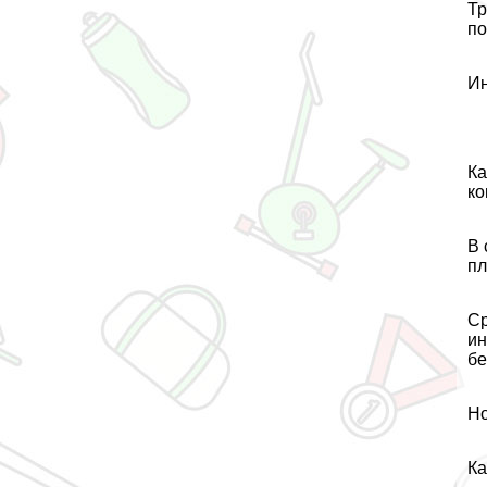
Тр
по
Ин
Ка
ко
В 
пл
Ср
ин
бе
Но
Ка