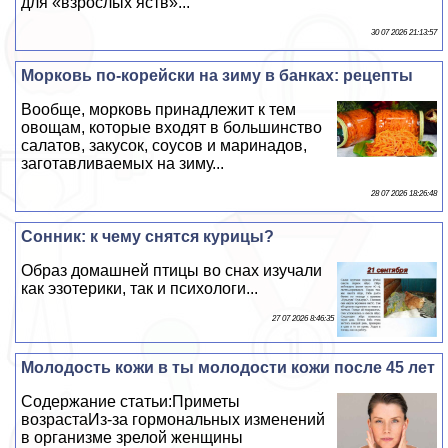
для «взрослых яств»...
30 07 2026 21:13:57
Морковь по-корейски на зиму в банках: рецепты
Вообще, морковь принадлежит к тем
овощам, которые входят в большинство
салатов, закусок, соусов и маринадов,
заготавливаемых на зиму...
28 07 2026 18:26:48
Сонник: к чему снятся курицы?
Образ домашней птицы во снах изучали
как эзотерики, так и психологи...
27 07 2026 8:46:35
Молодость кожи в ты молодости кожи после 45 лет
Содержание статьи:Приметы
возрастаИз-за гормональных изменений
в организме зрелой женщины