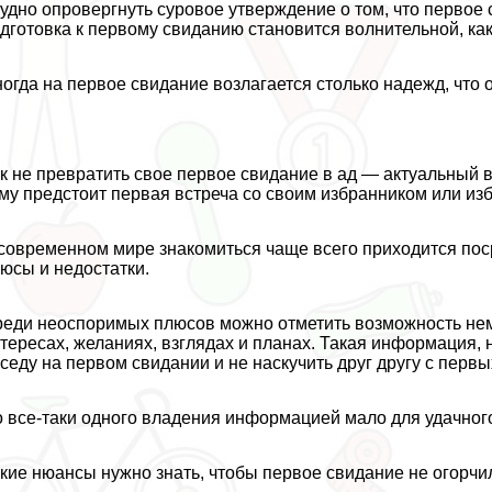
удно опровергнуть суровое утверждение о том, что первое 
дготовка к первому свиданию становится волнительной, как
огда на первое свидание возлагается столько надежд, что
к не превратить свое первое свидание в ад — актуальный 
му предстоит первая встреча со своим избранником или из
современном мире знакомиться чаще всего приходится поср
юсы и недостатки.
еди неоспоримых плюсов можно отметить возможность немно
тересах, желаниях, взглядах и планах. Такая информация,
седу на первом свидании и не наскучить друг другу с первы
 все-таки одного владения информацией мало для удачног
кие нюансы нужно знать, чтобы первое свидание не огорчи