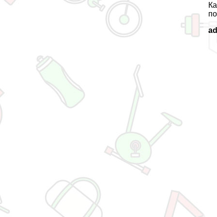
Ка
по
a