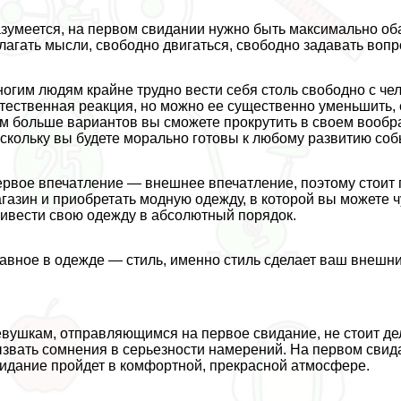
зумеется, на первом свидании нужно быть максимально об
лагать мысли, свободно двигаться, свободно задавать вопр
огим людям крайне трудно вести себя столь свободно с че
тественная реакция, но можно ее существенно уменьшить, 
м больше вариантов вы сможете прокрутить в своем вообр
скольку вы будете мopaльно готовы к любому развитию соб
рвое впечатление — внешнее впечатление, поэтому стоит 
газин и приобретать модную одежду, в которой вы можете ч
ивести свою одежду в абсолютный порядок.
авное в одежде — стиль, именно стиль сделает ваш внешн
вyшкам, отправляющимся на первое свидание, не стоит де
звать сомнения в серьезности намерений. На первом свид
идание пройдет в комфортной, прекрасной атмосфере.