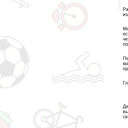
Ра
из
Мн
ес
че
по
Пе
ма
пр
Гл
Дe
вы
св