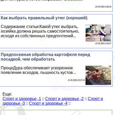
23 06 2026 4:48:18
Как выбрать правильный утюг (хороший)
Содержание статьи:Какой утюг выбрать,
хозяйка должна решать самостоятельно,
исходя из собственных предпочтений...
22 06 2026 9:28:27
Предпосевная обработка картофеля перед
посадкой, чем обработать
ПроцеДypa обеспечивает ускоренное
появление всходов, пышность кустов...
21 06 2026 22:37:24
Еще:
Спорт и здоровье -1
::
Спорт и здоровье -2
::
Спорт и
здоровье -3
::
Спорт и здоровье -4
::