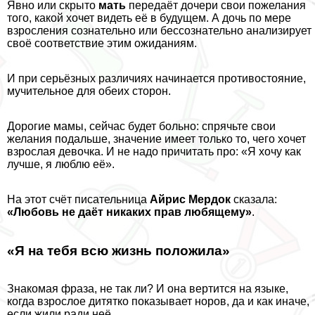
Явно или скрыто
мать
передаёт дочери свои пожелания
того, какой хочет видеть её в будущем. А дочь по мере
взросления сознательно или бессознательно анализирует
своё соответствие этим ожиданиям.
И при серьёзных различиях начинается противостояние,
мучительное для обеих сторон.
Дорогие мамы, сейчас будет больно: спрячьте свои
желания подальше, значение имеет только то, чего хочет
взрослая дeвoчка. И не надо причитать про: «Я хочу как
лучше, я люблю её».
На этот счёт писательница
Айрис Мердок
сказала:
«Любовь не даёт никаких прав любящему»
.
«Я на тебя всю жизнь положила»
Знакомая фраза, не так ли? И она вертится на языке,
когда взрослое дитятко показывает норов, да и как иначе,
если жили ради неё…