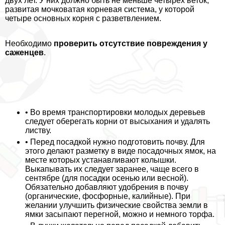
двух лет. У них должно быть не меньше четырёх веток,
развитая мочковатая корневая система, у которой
четыре основных корня с разветвлением.
Необходимо
проверить отсутствие повреждения у
саженцев
.
• Во время трaнcпортировки молодых деревьев
следует оберегать корни от высыхания и удалять
листву.
• Перед посадкой нужно подготовить почву. Для
этого делают разметку в виде посадочных ямок, на
месте которых устанавливают колышки.
Выкапывать их следует заранее, чаще всего в
сентябре (для посадки осенью или весной).
Обязательно добавляют удобрения в почву
(органические, фосфорные, калийные). При
желании улучшить физические свойства земли в
ямки засыпают перегной, можно и немного торфа.