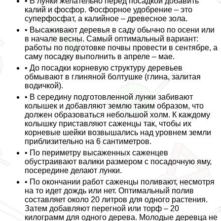
• В лунки желательно перед посадкой добавить
калий и фосфор. Фосфорное удобрение – это
суперфосфат, а калийное – древесное зола.
• Высаживают деревья в саду обычно по осени или
в начале весны. Самый оптимальный вариант:
работы по подготовке почвы провести в сентябре, а
саму посадку выполнить в апреле – мае.
• До посадки корневую структуру деревьев
обмывают в глиняной болтушке (глина, залитая
водичкой).
• В середину подготовленной лунки забивают
колышек и добавляют землю таким образом, что
должен образоваться небольшой холм. К каждому
колышку приставляют саженцы так, чтобы их
корневые шейки возвышались над уровнем земли
приблизительно на 6 сантиметров.
• По периметру высаженных саженцев
обустраивают валики размером с посадочную яму,
посередине делают лунки.
• По окончании работ саженцы поливают, несмотря
на то идет дождь или нет. Оптимальный полив
составляет около 20 литров для одного растения.
Затем добавляют перегной или торф – 20
килограмм для одного дерева. Молодые деревца не