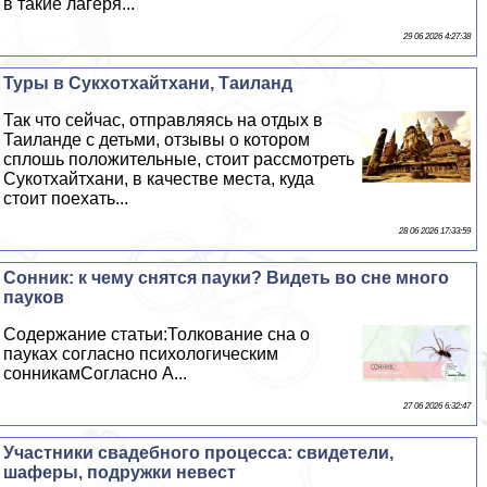
в такие лагеря...
29 06 2026 4:27:38
Туры в Сукхотхайтхани, Таиланд
Так что сейчас, отправляясь на отдых в
Таиланде с детьми, отзывы о котором
сплошь положительные, стоит рассмотреть
Сукотхайтхани, в качестве места, куда
стоит поехать...
28 06 2026 17:33:59
Сонник: к чему снятся пауки? Видеть во сне много
пауков
Содержание статьи:Толкование сна о
пауках согласно психологическим
сонникамСогласно А...
27 06 2026 6:32:47
Участники свадебного процесса: свидетели,
шаферы, подружки невест