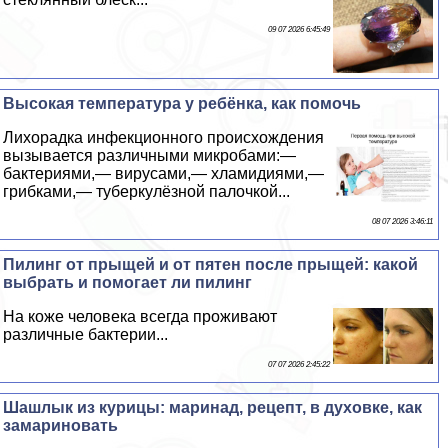
09 07 2026 6:45:49
Высокая температура у ребёнка, как помочь
Лихорадка инфекционного происхождения
вызывается различными микробами:—
бактериями,— вирусами,— xлaмидиями,—
грибками,— туберкулёзной палочкой...
08 07 2026 3:46:11
Пилинг от прыщей и от пятен после прыщей: какой
выбрать и помогает ли пилинг
На коже человека всегда проживают
различные бактерии...
07 07 2026 2:45:22
Шашлык из курицы: маринад, рецепт, в духовке, как
замариновать