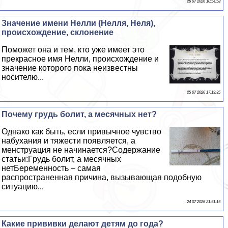
26 07 2026 10:54:58
Значение имени Нелли (Нелля, Неля),
происхождение, склонение
Поможет она и тем, кто уже имеет это
прекрасное имя Нелли, происхождение и
значение которого пока неизвестны
носителю...
25 07 2026 17:19:35
Почему гpyдь болит, а мecячных нет?
Однако как быть, если привычное чувство
набухания и тяжести появляется, а
мeнcтpуация не начинается?Содержание
статьи:Гpyдь болит, а мecячных
нетБеременность – самая
распространенная причина, вызывающая подобную
ситуацию...
24 07 2026 21:51:15
Какие прививки делают детям до года?