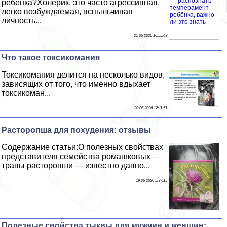
ребёнка?Холерик, это часто агрессивная,
легко возбуждаемая, вспыльчивая
личность...
21 06 2026 16:55:43
Что такое токсикомания
Токсикомания делится на несколько видов,
зависящих от того, что именно вдыхает
токсикоман...
20 06 2026 12:11:51
Расторопша для похудения: отзывы
Содержание статьи:О полезных свойствах
представителя семейства ромашковых —
травы расторопши — известно давно...
19 06 2026 5:37:15
Полезные свойства тыквы для мужчин и женщин: