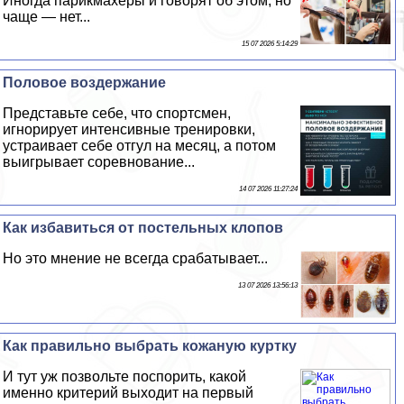
Иногда парикмахеры и говорят об этом, но
чаще — нет...
15 07 2026 5:14:29
Пoлoвoе воздержание
Представьте себе, что спортсмен,
игнорирует интенсивные тренировки,
устраивает себе отгул на месяц, а потом
выигрывает соревнование...
14 07 2026 11:27:24
Как избавиться от пocтeльных клопов
Но это мнение не всегда сpaбатывает...
13 07 2026 13:56:13
Как правильно выбрать кожаную куртку
И тут уж позвольте поспорить, какой
именно критерий выходит на первый