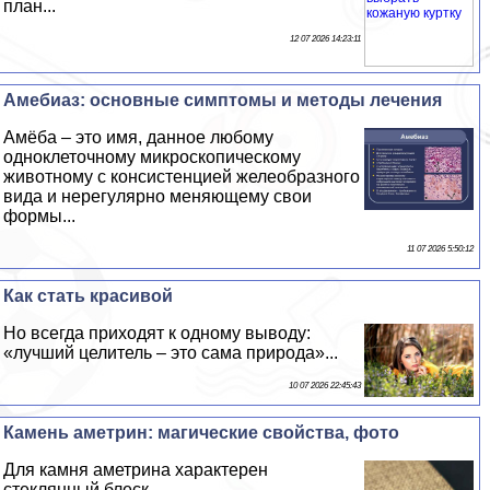
план...
12 07 2026 14:23:11
Амебиаз: основные симптомы и методы лечения
Амёба – это имя, данное любому
одноклеточному микроскопическому
животному с консистенцией желеобразного
вида и нерегулярно меняющему свои
формы...
11 07 2026 5:50:12
Как стать красивой
Но всегда приходят к одному выводу:
«лучший целитель – это сама природа»...
10 07 2026 22:45:43
Камень аметрин: магические свойства, фото
Для камня аметрина хаpaктерен
стеклянный блеск...