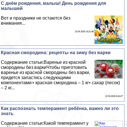
С днём рождения, малыш! День рождения для
малышей
Вот и праздники не остаются без
внимания...
23 06 2026 14:21:48
Красная смородина: рецепты на зиму без варки
Содержание статьи:Варенье из красной
смородины без варкиЧтобы приготовить
варенье из красной смородины без варки,
придется запастись следующими
компонентами:• красная смородина – 1 кг• сахар (песок)
– 2 кг...
22 06 2026 8:43:27
Как распознать темперамент ребёнка, важно ли это
знать
Содержание статьи:Какой темперамент у