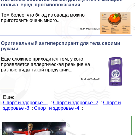
польза, вред, противопоказания
Тем более, что блюд из овоща можно
приготовить очень много...
18 06 2026 19:28:43
Оригинальный антиперспирант для тела своими
руками
Ещё сложнее приходится тем, у кого
проявляется аллергическая реакция на
разные виды такой продукции...
17 06 2026 7:51:35
Еще:
Спорт и здоровье -1
::
Спорт и здоровье -2
::
Спорт и
здоровье -3
::
Спорт и здоровье -4
::