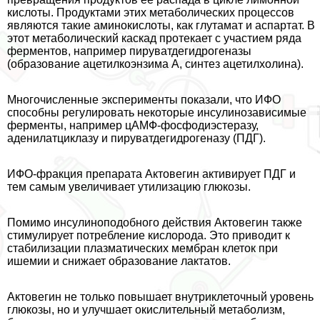
кислоты. Продуктами этих метаболических процессов
являются такие аминокислоты, как глутамат и аспартат. В
этот метаболический каскад протекает с участием ряда
ферментов, например пируватдегидрогеназы
(образование ацетилкоэнзима А, синтез ацетилхолина).
Многочисленные эксперименты показали, что ИФО
способны регулировать некоторые инсулинозависимые
ферменты, например цАМФ-фосфодиэстеразу,
аденилатциклазу и пируватдегидрогеназу (ПДГ).
ИФО-фpaкция препарата Актовегин активирует ПДГ и
тем самым увеличивает утилизацию глюкозы.
Помимо инсулиноподобного действия Актовегин также
стимулирует потрeбление кислорода. Это приводит к
стабилизации плазматических мембран клеток при
ишемии и снижает образование лактатов.
Актовегин не только повышает внутриклеточный уровень
глюкозы, но и улучшает окислительный метаболизм,