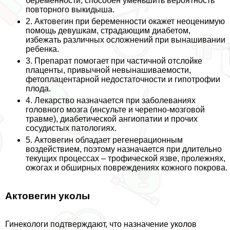
беременности, способен уменьшить вероятность
повторного выкидыша.
2. Актовегин при беременности окажет неоценимую
помощь дeвyшкам, страдающим диабетом,
избежать различных осложнений при вынашивании
ребенка.
3. Препарат помогает при частичной отслойке
плаценты, привычной невынашиваемости,
фетоплацентарной недостаточности и гипотрофии
плода.
4. Лекарство назначается при заболеваниях
головного мозга (инсульте и черепно-мозговой
травме), диабетической ангиопатии и прочих
сосудистых патологиях.
5. Актовегин обладает регенерационным
воздействием, поэтому назначается при длительно
текущих процессах – трофической язве, пролежнях,
ожогах и обширных повреждениях кожного покрова.
Актовегин уколы
Гинекологи подтверждают, что назначение уколов