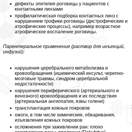
дефекты эпителия роговицы у пациентов с
контактными линзами
профилактическая подборка контактных линз с
нарушением трофики роговицы (дистрофические и
атрофические процессы), например возрастное
атрофическое воспаление роговицы.
Парентеральное применение (раствор для инъекций,
инфузий):
нарушения церебрального метаболизма и
кровообращения (ишемический инсульт, черепно-
мозговые травмы, синдром церебральной
недостаточности)
нарушения периферического (артериального и
венозного) кровообращения и их последствия
(артериальная ангиопатия, язвы голени)
трaнcплантация кожных покровов
ожоги, в том числе химические, обваривания,
изъязвления кожных покровов
осложнения при заживлении ран: плохо