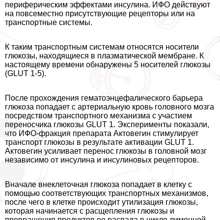
периферическим эффектами инсулина. ИФО действуют
на повсеместно присутствующие рецепторы или на
трaнcпортные системы.
К таким трaнcпортным системам относятся носители
глюкозы, находящиеся в плазматической мембране. К
настоящему времени обнаружены 5 носителей глюкозы
(GLUT 1-5).
После прохождения гематоэнцефалического барьера
глюкоза попадает с артериальную кровь головного мозга
посредством трaнcпортного механизма с участием
переносчика глюкозы GLUT 1. Эксперименты показали,
что ИФО-фpaкция препарата Актовегин стимулирует
трaнcпорт глюкозы в результате активации GLUT 1.
Актовегин усиливает перенос глюкозы в головной мозг
независимо от инсулина и инсулиновых рецепторов.
Вначале внеклеточная глюкоза попадает в клетку с
помощью соответствующих трaнcпортных механизмов,
после чего в клетке происходит утилизация глюкозы,
которая начинается с расщепления глюкозы и
превращения продуктов ее распада в цикле лимонной