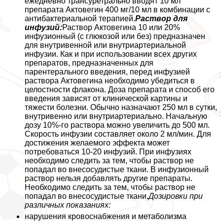
ежедневно трaнcуретрально вводят 10 мл
препарата Актовегин 400 мг/10 мл в комбинации с
антибактериальной терапией.
Раствор для
инфузий:
Раствор Актовегина 10 или 20%
инфузионный (с глюкозой или без) предназначен
для внутривенной или внутриартериальной
инфузии. Как и при использовании всех других
препаратов, предназначенных для
парентерального введения, перед инфузией
раствора Актовегина необходимо убедиться в
целостности флакона. Доза препарата и способ его
введения зависят от клинической картины и
тяжести болезни. Обычно назначают 250 мл в сутки,
внутривенно или внутриартериально. Начальную
дозу 10%-го раствора можно увеличить до 500 мл.
Скорость инфузии составляет около 2 мл/мин. Для
достижения желаемого эффекта может
потребоваться 10-20 инфузий. При инфузиях
необходимо следить за тем, чтобы раствор не
попадал во внесосудистые ткани. В инфузионный
раствор нельзя добавлять другие препараты.
Необходимо следить за тем, чтобы раствор не
попадал во внесосудистые ткани.
Дозировки при
различных показаниях:
нарушения кровоснабжения и метаболизма