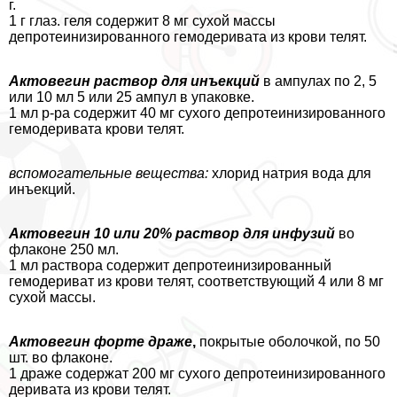
г.
1 г глаз. геля содержит 8 мг сухой массы
депротеинизированного гемодеривата из крови телят.
Актовегин раствор для инъекций
в ампулах по 2, 5
или 10 мл 5 или 25 ампул в упаковке.
1 мл р-ра содержит 40 мг сухого депротеинизированного
гемодеривата крови телят.
вспомогательные вещества:
хлорид натрия вода для
инъекций.
Актовегин 10 или 20% раствор для инфузий
во
флаконе 250 мл.
1 мл раствора содержит депротеинизированный
гемодериват из крови телят, соответствующий 4 или 8 мг
сухой массы.
Актовегин форте драже
,
покрытые оболочкой, по 50
шт. во флаконе.
1 драже содержат 200 мг сухого депротеинизированного
деривата из крови телят.