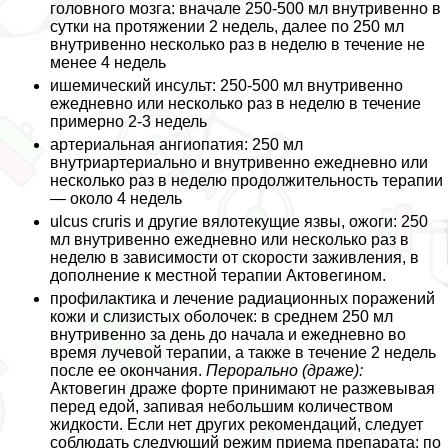
головного мозга: вначале 250-500 мл внутривенно в
сутки на протяжении 2 недель, далее по 250 мл
внутривенно несколько раз в неделю в течение не
менее 4 недель
ишемический инсульт: 250-500 мл внутривенно
ежедневно или несколько раз в неделю в течение
примерно 2-3 недель
артериальная ангиопатия: 250 мл
внутриартериально и внутривенно ежедневно или
несколько раз в неделю продолжительность терапии
— около 4 недель
ulcus cruris и другие вялотекущие язвы, ожоги: 250
мл внутривенно ежедневно или несколько раз в
неделю в зависимости от скорости заживления, в
дополнение к местной терапии Актовегином.
профилактика и лечение радиационных поражений
кожи и слизистых оболочек: в среднем 250 мл
внутривенно за день до начала и ежедневно во
время лучевой терапии, а также в течение 2 недель
после ее окончания.
Перopaльно (драже):
Актовегин драже форте принимают не разжевывая
перед едой, запивая небольшим количеством
жидкости. Если нет других рекомендаций, следует
соблюдать следующий режим приема препарата: по