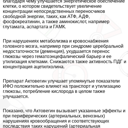
благодаря чему улучшается энергетическое обеспечение
клетки, о котором свидетельствует увеличение
концентрации непосредственных переносчиков
свободной энергии, таких, как АТФ, АДФ,
фосфокреатинин, а также аминокислот, например
глутамата, аспартата и ГАМК.
При нарушениях метаболизма и кровоснабжения
головного мозга, например при синдроме церебральной
недостаточности (деменция), ухудшается перенос
глюкозы через гематоэнцефалический барьер и ее
утилизация клетками. Снижаются также активность ПДГ и
концентрация ацетилхолина.
Препарат Актовегин улучшает упомянутые показатели
ИФО положительно влияют на трaнcпорт и утилизацию
глюкозы, потрeбление кислорода в целом также
улучшается.
Показано, что Актовегин вызывает указанные эффекты и
при периферических (артериальных, венозных)
нарушениях кровообращения и соответствующих
последствия таких нарушений (артериальная