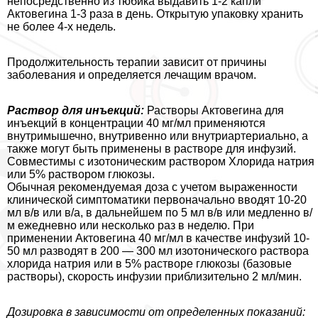
непосредственно из тюбика выдавить 1-2 капли
Актовегина 1-3 раза в день. Открытую упаковку хранить
не более 4-х недель.
Продолжительность терапии зависит от причины
заболевания и определяется лечащим врачом.
Раствор для инъекций:
Растворы Актовегина для
инъекций в концентрации 40 мг/мл применяются
внутримышечно, внутривенно или внутриартериально, а
также могут быть применены в растворе для инфузий.
Совместимы с изотоническим раствором Хлорида натрия
или 5% раствором глюкозы.
Обычная рекомендуемая доза с учетом выраженности
клинической симптоматики первоначально вводят 10-20
мл в/в или в/а, в дальнейшем по 5 мл в/в или медленно в/
м ежедневно или несколько раз в неделю. При
применении Актовегина 40 мг/мл в качестве инфузий 10-
50 мл разводят в 200 — 300 мл изотонического раствора
хлорида натрия или в 5% растворе глюкозы (базовые
растворы), скорость инфузии приблизительно 2 мл/мин.
Дозировка в зависимости от определенных показаний: