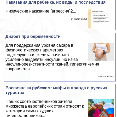
Наказания для ребенка, их виды и последствия
Физические наказание (агрессия)2...
04 08 2026 8:13:36
Диабет при беременности
Для поддержания уровня сахара в
физиологических параметрах
поджелудочная железа начинает
усиленно выделять инсулин, но из-за
инсулинорезистентности тканей, гипергликемия
сохраняется...
03 08 2026 13:29:22
Россияне за рубежом: мифы и правда о русских
туристах
Наших соотечественников жители
множества европейских стран относят к
категории самых худших
путешественников...