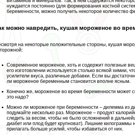
витаминов и минералов. Так, в нем содержится некотор
нуждается постоянно (для формирования костной систе
беременности, можно получить некоторое количество 
ак можно навредить, кушая мороженое во вре
смотря на некоторые положительные стороны, кушая морож
торожной:
Современное мороженое, хоть и содержит полезные веще
его изготовлении используется столько всякой химии, чт
усилители вкуса, различные добавки. Если вы достаточн
ли мороженое беременным становится вполне ясным.
Конечно же, мороженое во время беременности может с
это надо?
Можно ли мороженое при беременности – дилемма из ди
подумайте несколько раз. Мороженое – продукт калорий
следить за весом, чтобы не было осложнений в дальне
диабет или плод будет крупноват). Лишние килограммы 
прилагать больше усилий, чтобы избавиться от них.