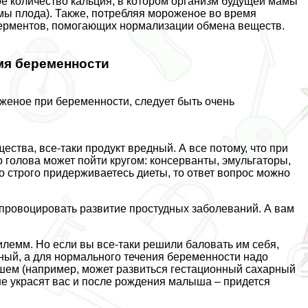
ое количество кальция, в котором организм будущей мамы
мы плода). Также, потрeбляя мороженое во время
ферментов, помогающих нормализации обмена веществ.
мя беременности
еное при беременности, следует быть очень
ства, все-таки продукт вредный. А все потому, что при
о голова может пойти кругом: консерванты, эмульгаторы,
о строго придерживаетесь диеты, то ответ вопрос можно
провоцировать развитие простудных заболеваний. А вам
лемм. Но если вы все-таки решили баловать им себя,
ный, а для нормального течения беременности надо
йшем (например, может развиться гестационный сахарный
не украсят вас и после рождения малыша – придется