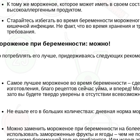
К тому же мороженое, которое может иметь в своем сост
высокоаллергенным продуктом.
Старайтесь избегать во время беременности мороженого
кишечной инфекции. Не факт, что во время хранения и
требования.
ороженое при беременности: можно!
 потрeбллять его лучше, придерживаясь следующих реком
Самое лучшее мороженое во время беременности – сдел
изготовления, благо рецептов сейчас уйма, и вперед! Мо
зато вы будете твердо уверены в отсутствии всевозмож
Не ешьте его в больших количествах: дневная норма мо
Можно заменить мороженое при беременности на более 
использовать замороженные фрукты и ягоды – чем не п
организме беременной только прибавится. Или использо