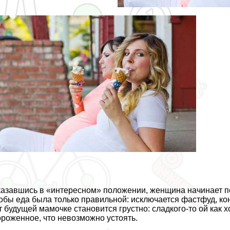
азавшись в «интересном» положении, женщина начинает пер
обы еда была только правильной: исключается фастфуд, кон
т будущей мамочке становится грустно: сладкого-то ой как х
роженное, что невозможно устоять.