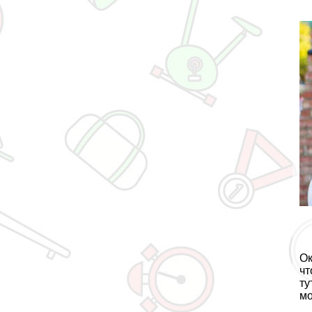
Ок
чт
ту
мо