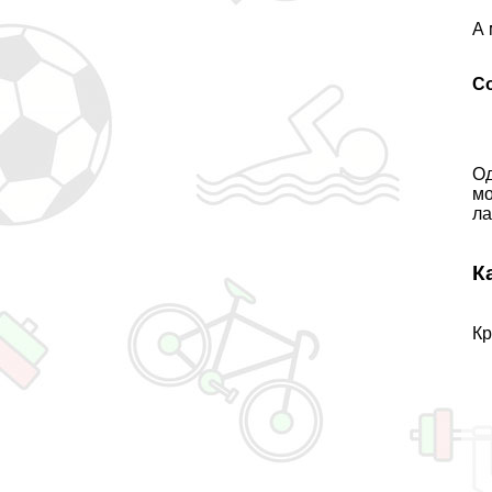
А 
С
Од
мо
ла
К
Кр