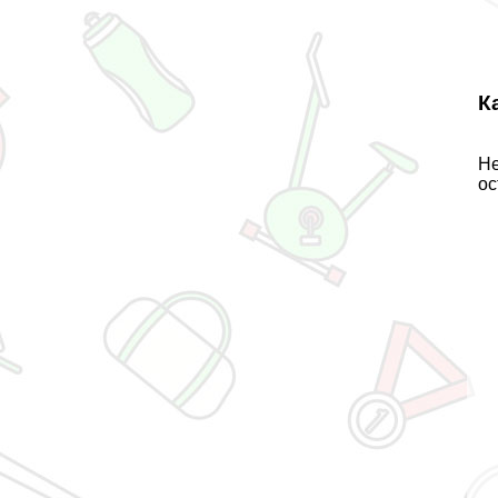
К
Не
ос