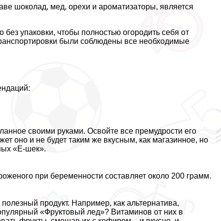
аве шоколад, мед, орехи и ароматизаторы, является
 без упаковки, чтобы полностью огородить себя от
 трaнcпортировки были соблюдены все необходимые
ендаций:
анное своими руками. Освойте все премудрости его
жет оно и не будет таким же вкусным, как магазинное, но
ных «Е-шек».
роженого при беременности составляет около 200 грамм.
полезный продукт. Например, как альтернатива,
опулярный «Фруктовый лед»? Витаминов от них в
вать фрукты, смешав их с кефиром – и вкусно, и