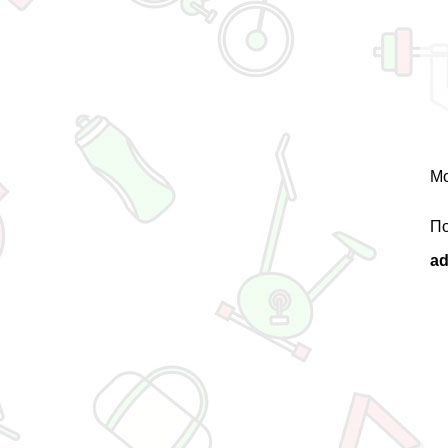
Мо
По
a