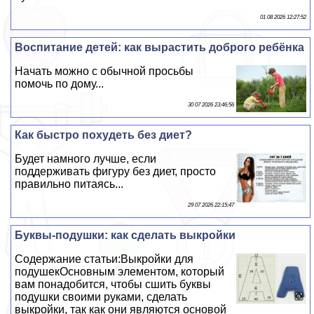
01 08 2026 12:27:52
Воспитание детей: как вырастить доброго ребёнка
Начать можно с обычной просьбы
помочь по дому...
30 07 2026 23:46:56
Как быстро похудеть без диет?
Будет намного лучше, если
поддерживать фигуру без диет, просто
правильно питаясь...
29 07 2026 22:15:47
Буквы-подушки: как сделать выкройки
Содержание статьи:Выкройки для
подушекОсновным элементом, который
вам понадобится, чтобы сшить буквы
подушки своими руками, сделать
выкройки, так как они являются основой