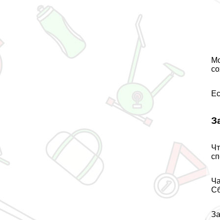
Мо
со
Ес
З
Чт
сп
Ча
Сб
За