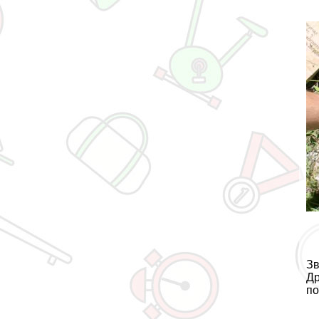
Зв
Др
по