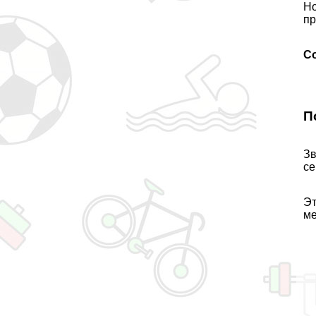
Но
пр
С
П
Зв
се
Эт
ме