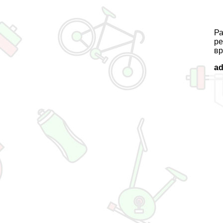
Ра
ре
вр
a