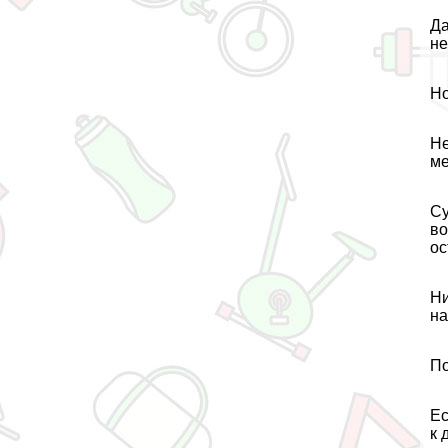
Да
не
Но
Не
ме
Су
во
ос
Ни
на
По
Ес
к 