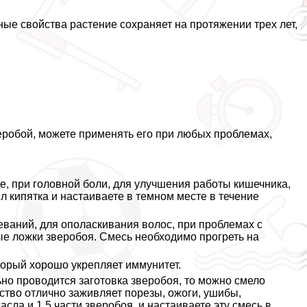
ные свойства растение сохраняет на протяжении трех лет,
зверобой, можете применять его при любых проблемах,
е, при головной боли, для улучшения работы кишечника,
мл кипятка и настаиваете в темном месте в течение
ваний, для ополаскивания волос, при проблемах с
ые ложки зверобоя. Смесь необходимо прогреть на
торый хорошо укрепляет иммунитет.
ьно проводится заготовка зверобоя, то можно смело
ство отлично заживляет порезы, ожоги, ушибы,
асла и 1,5 части зверобоя, и настаиваете эту смесь в