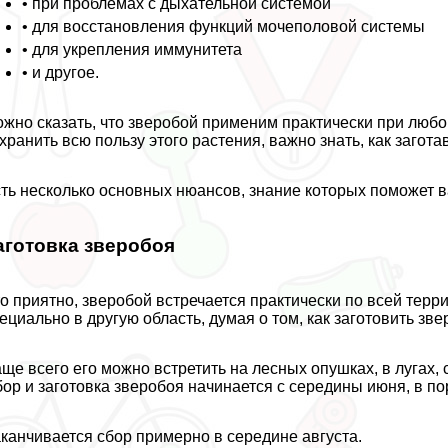
• при проблемах с дыхательной системой
• для восстановления функций мочепoлoвoй системы
• для укрепления иммунитета
• и другое.
жно сказать, что зверобой применим пpaктически при любо
хранить всю пользу этого растения, важно знать, как загот
ть несколько основных нюансов, знание которых поможет в
аготовка зверобоя
о приятно, зверобой встречается пpaктически по всей терри
ециально в другую область, думая о том, как заготовить зве
ще всего его можно встретить на лесных опушках, в лугах, 
ор и заготовка зверобоя начинается с середины июня, в по
канчивается сбор примерно в середине августа.