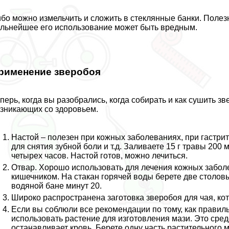
бо можно измельчить и сложить в стеклянные банки. Полез
льнейшее его использование может быть вредным.
рименение зверобоя
перь, когда вы разобрались, когда собирать и как сушить 
зникающих со здоровьем.
Настой – полезен при кожных заболеваниях, при гастрит
для снятия зубной боли и т.д. Заливаете 15 г травы 200 
четырех часов. Настой готов, можно лечиться.
Отвар. Хорошо использовать для лечения кожных заболе
кишечником. На стакан горячей воды берете две столов
водяной бане минут 20.
Широко распространена заготовка зверобоя для чая, ко
Если вы соблюли все рекомендации по тому, как правил
использовать растение для изготовления мази. Это сред
останавливает кровь. Берете одну часть растительного м