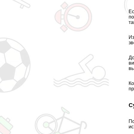
Ес
по
та
Из
зв
До
ви
вы
Ко
пр
С
По
ис