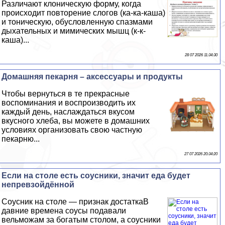
Различают клоническую форму, когда
происходит повторение слогов (ка-ка-каша)
и тоническую, обусловленную спазмами
дыхательных и мимических мышц (к-к-
каша)...
28 07 2026 11:34:30
Домашняя пекарня – аксессуары и продукты
Чтобы вернуться в те прекрасные
воспоминания и воспроизводить их
каждый день, наслаждаться вкусом
вкусного хлеба, вы можете в домашних
условиях организовать свою частную
пекарню...
27 07 2026 20:34:20
Если на столе есть соусники, значит еда будет
непревзойдённой
Соусник на столе — признак достаткаВ
давние времена соусы подавали
вельможам за богатым столом, а соусники