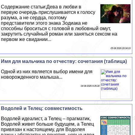
Содержание статьи:Дева в любви в
первую очередь прислушивается к голосу
разума, а не сердца, поэтому
представители этого знака Зодиака не
способны броситься с головой в любовный омут,
закрутить случайный роман или заняться ceкcом на
первом же свидании...
05 08 2026 20:34:19
Имя для мальчика по отчеству: сочетания (таблица)
Одной из них является выбор имени для
новорожденного малыша...
04 08 2026 9:35:30
Водолей и Телец: совместимость
Водолей идеалист, а Телец – прагматик,
Водолей живет больше будущем, а Телец
привязан к настоящему, для Водолея
важны абстpaктные понятия, новые идеи,