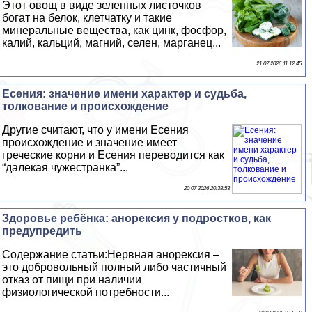
Этот овощ в виде зеленных листочков
богат на белок, клетчатку и такие
минеральные вещества, как цинк, фосфор,
калий, кальций, магний, селен, марганец...
21 07 2026 11:12:45
Есения: значение имени хаpaктер и судьба,
толкование и происхождение
Другие считают, что у имени Есения
происхождение и значение имеет
греческие корни и Есения переводится как
“далекая чужестранка”...
20 07 2026 20:38:53
Здоровье ребёнка: анорексия у подростков, как
предупредить
Содержание статьи:Нервная анорексия –
это добровольный полный либо частичный
отказ от пищи при наличии
физиологической потребности...