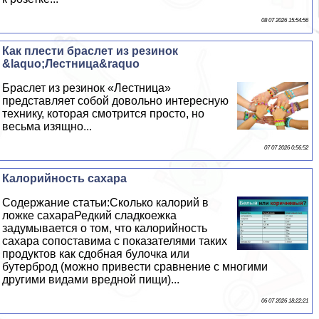
08 07 2026 15:54:56
Как плести браслет из резинок
&laquo;Лестница&raquo
Браслет из резинок «Лестница»
представляет собой довольно интересную
технику, которая смотрится просто, но
весьма изящно...
07 07 2026 0:56:52
Калорийность сахара
Содержание статьи:Сколько калорий в
ложке сахараРедкий сладкоежка
задумывается о том, что калорийность
сахара сопоставима с показателями таких
продуктов как сдобная булочка или
бутерброд (можно привести сравнение с многими
другими видами вредной пищи)...
06 07 2026 18:22:21