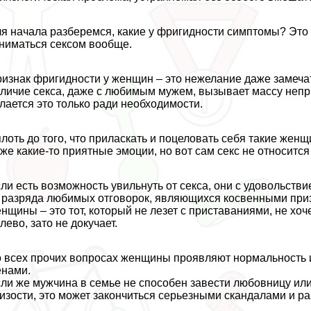
я начала разберемся, какие у фригидности симптомы? Это н
ниматься ceкcом вообще.
изнак фригидности у женщин – это нежелание даже замечать,
личие ceкcа, даже с любимым мужем, вызывает массу непр
лается это только ради необходимости.
лоть до того, что приласкать и поцеловать себя такие жен
же какие-то приятные эмоции, но вот сам ceкc не относится
ли есть возможность увильнуть от ceкcа, они с удовольствие
 разряда любимых отговорок, являющихся косвенными при
нщины – это тот, который не лезет с приставаниями, не хоч
лево, зато не докучает.
 всех прочих вопросах женщины проявляют нормальность 
нами.
ли же мужчина в семье не способен завести любовницу или
изости, это может закончиться серьезными скандалами и р