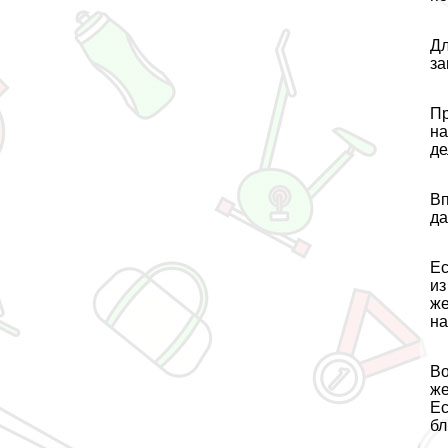
Дл
за
Пр
на
де
Вп
да
Ес
из
же
на
Во
же
Ес
бл