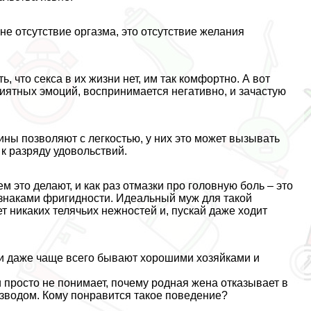
е отсутствие opгaзма, это отсутствие желания
 что ceкcа в их жизни нет, им так комфортно. А вот
иятных эмоций, воспринимается негативно, и зачастую
щины позволяют с легкостью, у них это может вызывать
 к разряду удовольствий.
м это делают, и как раз отмазки про головную боль – это
знаками фригидности. Идеальный муж для такой
ет никаких телячьих нежностей и, пускай даже ходит
и даже чаще всего бывают хорошими хозяйками и
 просто не понимает, почему родная жена отказывает в
азводом. Кому понравится такое поведение?