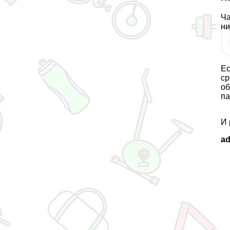
Ча
ни
Ес
ср
об
па
И 
a