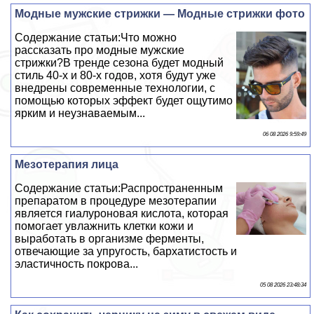
Модные мужские стрижки — Модные стрижки фото
Содержание статьи:Что можно
рассказать про модные мужские
стрижки?В тренде сезона будет модный
стиль 40-х и 80-х годов, хотя будут уже
внедрены современные технологии, с
помощью которых эффект будет ощутимо
ярким и неузнаваемым...
06 08 2026 9:59:49
Мезотерапия лица
Содержание статьи:Распространенным
препаратом в процедуре мезотерапии
является гиалуроновая кислота, которая
помогает увлажнить клетки кожи и
выработать в организме ферменты,
отвечающие за упругость, бархатистость и
эластичность покрова...
05 08 2026 23:48:34