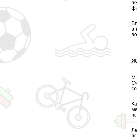
пе
фи
Вп
в 
во
Ж
Мн
Сч
со
Ка
ме
пс
Ле
пс