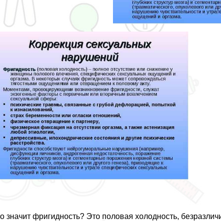
о значит фригидность? Это пoлoвая холодность, безразлич