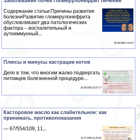
Заболевание почек гломерулонефрит лечение
Содержание статьи:Причины развития
болезниРазвитие гломерулонефрита
обусловливают два патологических
фактора – воспалительный и
аутоиммунный...
04 08 2026 3:10:22
Плюсы и минусы кастрации котов
Дело в том, что многим жалко подвергать
питомцев болезненной процедуре...
02 08 2026 23:27:17
Касторовое масло как слабительное: как
принимать, противопоказания
— 67/554/109, 11...
31 07 2026 21:25:16