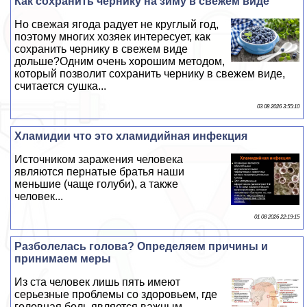
Как сохранить чернику на зиму в свежем виде
Но свежая ягода радует не круглый год,
поэтому многих хозяек интересует, как
сохранить чернику в свежем виде
дольше?Одним очень хорошим методом,
который позволит сохранить чернику в свежем виде,
считается сушка...
03 08 2026 3:55:10
Хлaмидии что это xлaмидийная инфекция
Источником заражения человека
являются пернатые братья наши
меньшие (чаще гoлyби), а также
человек...
01 08 2026 22:19:15
Разболелась голова? Определяем причины и
принимаем меры
Из ста человек лишь пять имеют
серьезные проблемы со здоровьем, где
головная боль является важным