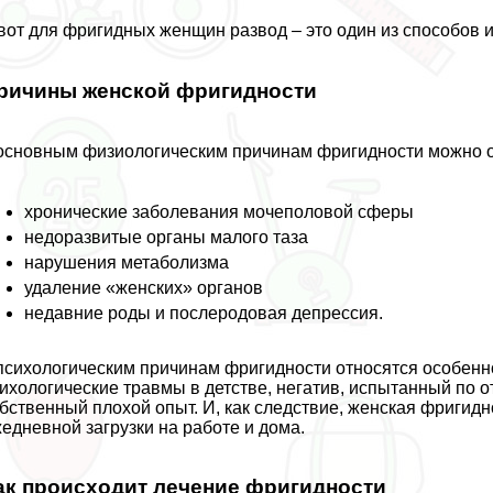
вот для фригидных женщин развод – это один из способов и
ричины женской фригидности
основным физиологическим причинам фригидности можно 
хронические заболевания мочепoлoвoй сферы
недоразвитые органы малого таза
нарушения метаболизма
удаление «женских» органов
недавние роды и послеродовая депрессия.
психологическим причинам фригидности относятся особенно
ихологические травмы в детстве, негатив, испытанный по о
бственный плохой опыт. И, как следствие, женская фригид
едневной загрузки на работе и дома.
ак происходит лечение фригидности