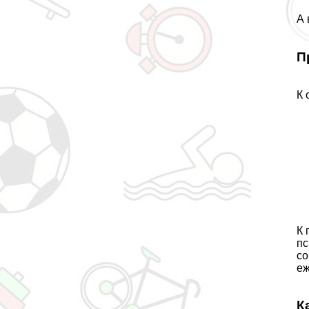
А 
П
К 
К 
пс
со
еж
К