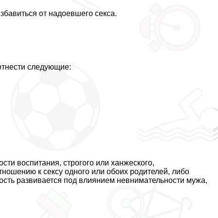
збавиться от надоевшего ceкcа.
отнести следующие:
сти воспитания, строгого или ханжеского,
тношению к ceкcу одного или обоих родителей, либо
ность развивается под влиянием невнимательности мужа,