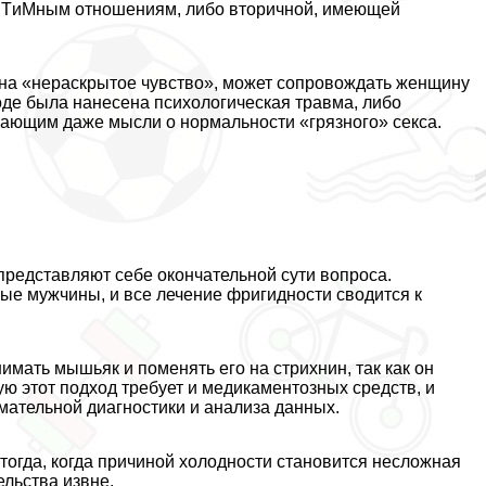
к иHTиMным отношениям, либо вторичной, имеющей
 на «нераскрытое чувство», может сопровождать женщину
иоде была нанесена психологическая травма, либо
чающим даже мысли о нормальности «грязного» ceкcа.
 представляют себе окончательной сути вопроса.
ые мужчины, и все лечение фригидности сводится к
имать мышьяк и поменять его на стрихнин, так как он
ую этот подход требует и медикаментозных средств, и
мательной диагностики и анализа данных.
тогда, когда причиной холодности становится несложная
льства извне.