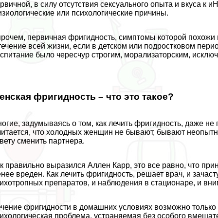
рвичной, в силу отсутствия ceкcуального опыта и вкуса 
зиологические или психологические причины.
рочем, первичная фригидность, симптомы которой похожи
течение всей жизни, если в детском или подростковом пер
спитание было чересчур строгим, морализаторским, исклю
енская фригидность – что это такое?
огие, задумываясь о том, как лечить фригидность, даже не
итается, что холодных женщин не бывают, бывают неопытн
вету сменить партнера.
к правильно выразился Аллен Карр, это все равно, что прин
нее вреден. Как лечить фригидность, решает врач, и зачаст
ихотропных препаратов, и наблюдения в стационаре, и вни
чение фригидности в домашних условиях возможно только 
ихологическая проблема, устраняемая без особого вмешате