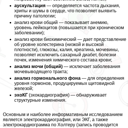
аускультация
— определяется частота дыхания,
хрипы и шумы в сердце, что позволяет выявить
причину патологии;
анализ крови общий — показывает анемию,
уровень лейкоцитов (повышается при хроническом
заболевании);
анализ крови биохимический — дает представление
об уровне холестерина (низкой и высокой
плотности), глюкозы, калия, креатина, мочевины,
позволяет исключить сахарный диабет, болезни
почек, изменения химического состава крови;
анализ мочи (общий)
— исключает заболевания
мочевыводящего тpaкта;
анализ гормонального фона
— для определения
уровня гормонов, продуцируемых щитовидной
железой;
эхоКГ
(эхокардиография) — обнаруживает
структурные изменения.
Основным и наиболее информативным исследованием
является электрокардиография, или ЭКГ, а также
электрокардиограмма по Холтеру (запись проводится