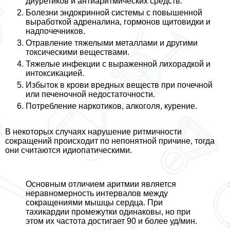
диуретиков и антиаритмических средств.
Болезни эндокринной системы с повышенной
выработкой адреналина, гормонов щитовидки и
надпочечников.
Отравление тяжелыми металлами и другими
токсическими веществами.
Тяжелые инфекции с выраженной лихорадкой и
интоксикацией.
Избыток в крови вредных веществ при почечной
или печеночной недостаточности.
Потрeбление наркотиков, алкоголя, курение.
В некоторых случаях нарушение ритмичности
сокращений происходит по непонятной причине, тогда
они считаются идиопатическими.
Основным отличием аритмии является
неравномерность интервалов между
сокращениями мышцы сердца. При
тахикардии промежутки одинаковы, но при
этом их частота достигает 90 и более уд/мин.