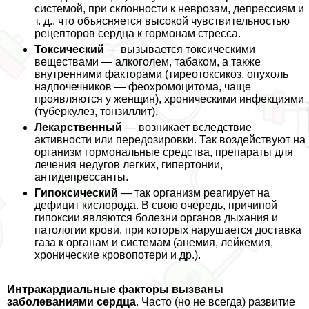
системой, при склонности к неврозам, депрессиям и
т. д., что объясняется высокой чувствительностью
рецепторов сердца к гормонам стресса.
Токсический
— вызывается токсическими
веществами — алкоголем, табаком, а также
внутренними факторами (тиреотоксикоз, опухоль
надпочечников — феохромоцитома, чаще
проявляются у женщин), хроническими инфекциями
(туберкулез, тонзиллит).
Лекарственный
— возникает вследствие
активности или передозировки. Так воздействуют на
организм гормональные средства, препараты для
лечения недугов легких, гипертонии,
антидепрессанты.
Гипоксический
— так организм реагирует на
дефицит кислорода. В свою очередь, причиной
гипоксии являются болезни органов дыхания и
патологии крови, при которых нарушается доставка
газа к органам и системам (анемия, лейкемия,
хронические кровопотери и др.).
Интpaкардиальные факторы вызваны
заболеваниями сердца
. Часто (но не всегда) развитие