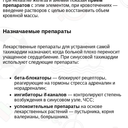
При нехватке железа и анемии показан
прием
препаратов
с этим элементом, при кровотечениях —
введение растворов с целью восстановить объем
кровяной массы.
Назначаемые препараты
Лекарственные препараты для устранения самой
тахикардии назначают, когда больной плохо переносит
учащенное сердцебиение. При синусовой тахикардии
используют следующие препараты:
бета-блокаторы
— блокируют рецепторы,
реагирующие на гормоны стресса адреналин и
норадреналин;
ингибиторы if-каналов
— контролируют степень
возбуждения в синусовом узле, ЧСС;
успокоительные препараты
на основе
лекарственных растений — пустырника, корня
валерианы, боярышника.