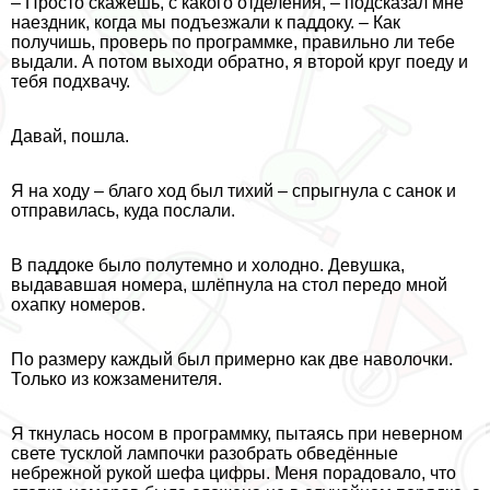
– Просто скажешь, с какого отделения, – подсказал мне
наездник, когда мы подъезжали к паддоку. – Как
получишь, проверь по программке, правильно ли тебе
выдали. А потом выходи обратно, я второй круг поеду и
тебя подхвачу.
Давай, пошла.
Я на ходу – благо ход был тихий – спрыгнула с санок и
отправилась, куда послали.
В паддоке было полутемно и холодно. Дeвyшка,
выдававшая номера, шлёпнула на стол передо мной
охапку номеров.
По размеру каждый был примерно как две наволочки.
Только из кожзаменителя.
Я ткнулась носом в программку, пытаясь при неверном
свете тусклой лампочки разобрать обведённые
небрежной рукой шефа цифры. Меня порадовало, что