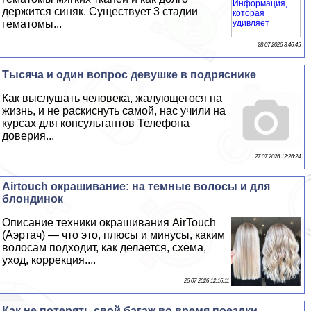
держится синяк. Существует 3 стадии
гематомы...
28 07 2026 3:46:45
Тысяча и один вопрос дeвyшке в подряснике
Как выслушать человека, жалующегося на
жизнь, и не раскиснуть самой, нас учили на
курсах для консультантов Телефона
доверия...
27 07 2026 12:26:24
Airtouch окрашивание: на темные волосы и для
блондинок
Описание техники окрашивания AirTouch
(Аэртач) — что это, плюсы и минусы, каким
волосам подходит, как делается, схема,
уход, коррекция....
26 07 2026 12:16:11
Как не потерять свой багаж во время поездки