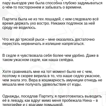
пару выездов уже была способна глубоко задумываться
о чём-то постороннем и забывать о времени.
Партита была не из тех лошадей, с кем следовало всё
время держать ухо востро. Никаких подлянок за ней
сроду не водилось.
Что же до тряской рыси – мне оказалось достаточно
перестать нервничать и излишне напрягаться.
В седле я чувствовала себя более чем удобно. Даже в
таком ужасном седле, как наша селёдка.
Хотя сравнивать мне на тот момент было не с чем,
поэтому я скорее верила в то, что наше седло ужасное,
чем знала это. Вера в кошмарность амуниции отнюдь не
мешала мне получать удовольствие от езды.
Однажды, поседлав Партиту, я приготовилась выводить
её в леваду, как вдруг мимо меня пробежала Нина – в
телогрейке и с крагами помышкой.