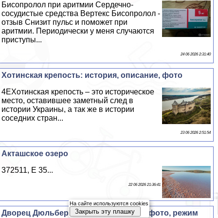
Бисопролол при аритмии Сердечно-
сосудистые средства Вертекс Бисопролол -
отзыв Снизит пульс и поможет при
аритмии. Периодически у меня случаются
приступы...
24 06 2026 2:31:40
Хотинская крепость: история, описание, фото
4EХотинская крепость – это историческое
место, оставившее заметный след в
истории Украины, а так же в истории
соседних стран...
23 06 2026 2:51:54
Акташское озеро
372511, E 35...
22 06 2026 21:36:41
На сайте используются cookies
Закрыть эту плашку
Дворец Дюльбер (Крым): опсиание и фото, режим