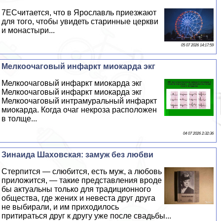
7EСчитается, что в Ярославль приезжают
для того, чтобы увидеть старинные церкви
и монастыри...
05 07 2026 14:17:59
Мелкоочаговый инфаркт миокарда экг
Мелкоочаговый инфаркт миокарда экг
Мелкоочаговый инфаркт миокарда экг
Мелкоочаговый интрамуральный инфаркт
миокарда. Когда очаг некроза расположен
в толще...
04 07 2026 2:32:36
Зинаида Шаховская: замуж без любви
Стерпится — слюбится, есть муж, а любовь
приложится, — такие представления вроде
бы актуальны только для традиционного
общества, где жених и невеста друг друга
не выбирали, и им приходилось
притираться друг к другу уже после свадьбы...