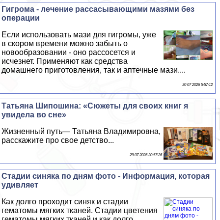
Гигрома - лечение рассасывающими мазями без
операции
Если использовать мази для гигромы, уже
в скором времени можно забыть о
новообразовании - оно рассосется и
исчезнет. Применяют как средства
домашнего приготовления, так и аптечные мази....
30 07 2026 5:57:12
Татьяна Шипошина: «Сюжеты для своих книг я
увидела во сне»
Жизненный путь— Татьяна Владимировна,
расскажите про свое детство...
29 07 2026 20:57:26
Стадии синяка по дням фото - Информация, которая
удивляет
Как долго проходит синяк и стадии
гематомы мягких тканей. Стадии цветения
гематомы мягких тканей и как долго