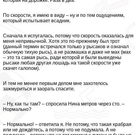
которая на дорожке. Раза в два.
По скорости, я имею в виду – ну и по тем ощущениям,
который испытывает всадник.
Сначала я испугалась, потому что скорость оказалась для
меня непривычной. Хотя это по-прежнему был трот
(данный термин встречался только у рысаков и означал
обычную тихую рысь), а не размашка и даже не мах (мах
– это та самая рысь, ради которой и были выведены
рысаки любая другая лошадь на такой скорости уже
скачет галопом).
И тем не менее первым делом мне захотелось
зажмуриться и заорать спасите.
– Ну, как ты там? – спросила Нина метров через сто. –
Нормально?
– Нормально! – ответила я. Не потому, что такая храбрая
или не дождётесь, а потому что не подумала. А не