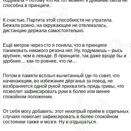
подумала – потому что на тот момент к думанью была не
способна в принципе.
К счастью, Партита этой способности не утратила.
Бежала ровно, на окружающее не отвлекалась,
дистанцию держала самостоятельно.
Ещё метров через сто я поняла, что в принципе
паниковать никакого резона нет. Ну, подумаешь – рысь
крупнее, чем в леваде. В принципе, так даже вроде бы и
удобнее… как-то ровнее, что ли…
Потом в памяти всплыл вычитанный где-то совет, что
начинающим, во избежание дёрганья за повод, не
возбраняется одной рукой прихватить прядь гривы, что
позволит зафиксировать руки в более или менее
спокойном положении.
От себя могу добавить: этот нехитрый приём в отдельных
случаях помогает зафиксировать в более спокойном
состоянии также и мозги. Ну и отдышаться.