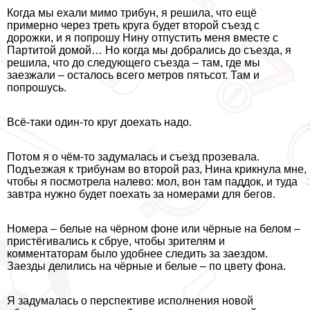
Когда мы ехали мимо трибун, я решила, что ещё
примерно через треть круга будет второй съезд с
дорожки, и я попрошу Нину отпустить меня вместе с
Партитой домой… Но когда мы добрались до съезда, я
решила, что до следующего съезда – там, где мы
заезжали – осталось всего метров пятьсот. Там и
попрошусь.
Всё-таки один-то круг доехать надо.
Потом я о чём-то задумалась и съезд прозевала.
Подъезжая к трибунам во второй раз, Нина крикнула мне,
чтобы я посмотрела налево: мол, вон там паддок, и туда
завтра нужно будет поехать за номерами для бегов.
Номера – белые на чёрном фоне или чёрные на белом –
пристёгивались к сбруе, чтобы зрителям и
комментаторам было удобнее следить за заездом.
Заезды делились на чёрные и белые – по цвету фона.
Я задумалась о перспективе исполнения новой