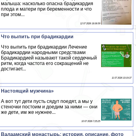
малыша: насколько опасна брадикардия
плода и матери при беременности и что
при этом...
12 07 2026 18:36:59
Что выпить при брадикардии
Что выпить при брадикардии Лечение
брадикардии народными средствами
Брадикардией называют такой сердечный
ритм, когда частота его сокращений не
достигает...
11 07 2026 10:19:37
Настоящий мужчина»
А вот тут дети пусть сядут поедят, а мы у
стеночки постоим и доедим за ними — они
же дети, им же нужнее...
10 07 2026 7:25:25
Валаамский монастырь: история, описание, фото