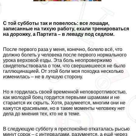
С той субботы так и повелось: все лошади,
записанные на тихую работу, ехали тренироваться
на дорожку, а Партита – в леваду под седлом.
После первого раза у меня, конечно, болело всё, что
должно болеть у человека после первого нормального
урока верховой езды. Эта боль неопровержимо
свидетельствовала о том, что свершившееся не было
галлюцинацией. От этой боли моя походка несколько
изменилась – не в лучшую сторону.
Но я гордилась своей временной неповоротливостью,
как молодой боец гордится первыми шрамами и не
старается их скрыть. Хотя, разумеется, многим они не
кажутся красивыми, но в такие моменты человеку нет
дела до мнения тех, кто не в теме.
В следующую субботу я преспокойно откаталась рысью
минут сорок – с интервалами, разумеется, а ещё через