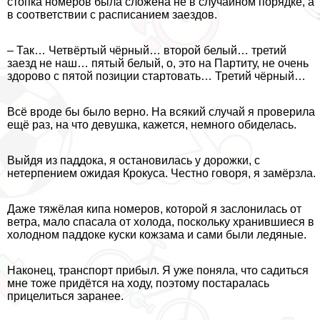
стопка номеров была сложена не в случайном порядке, а
в соответствии с расписанием заездов.
– Так… Четвёртый чёрный… второй белый… третий
заезд не наш… пятый белый, о, это на Партиту, не очень
здорово с пятой позиции стартовать… Третий чёрный…
Всё вроде бы было верно. На всякий случай я проверила
ещё раз, на что дeвyшка, кажется, немного обиделась.
Выйдя из паддока, я остановилась у дорожки, с
нетерпением ожидая Крокуса. Честно говоря, я замёрзла.
Даже тяжёлая кипа номеров, которой я заслонилась от
ветра, мало спасала от холода, поскольку хранившиеся в
холодном паддоке куски кожзама и сами были ледяные.
Наконец, трaнcпорт прибыл. Я уже поняла, что садиться
мне тоже придётся на ходу, поэтому постаралась
прицелиться заранее.