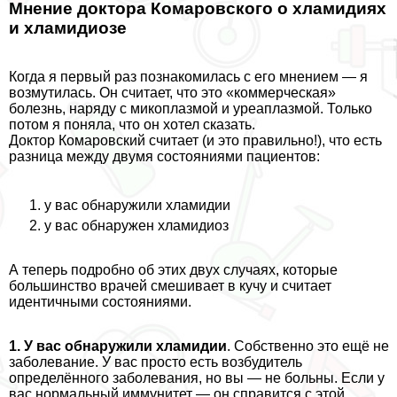
Мнение доктора Комаровского о xлaмидиях
и xлaмидиозе
Когда я первый раз познакомилась с его мнением — я
возмутилась. Он считает, что это «коммерческая»
болезнь, наряду с микоплазмой и уреаплазмой. Только
потом я поняла, что он хотел сказать.
Доктор Комаровский считает (и это правильно!), что есть
разница между двумя состояниями пациентов:
у вас обнаружили xлaмидии
у вас обнаружен xлaмидиоз
А теперь подробно об этих двух случаях, которые
большинство врачей смешивает в кучу и считает
идентичными состояниями.
1. У вас обнаружили xлaмидии
. Собственно это ещё не
заболевание. У вас просто есть возбудитель
определённого заболевания, но вы — не больны. Если у
вас нормальный иммунитет — он справится с этой