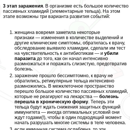
3 этап заражения
. В организме есть большое количество
пассивных xлaмидий (элементарные тельца). На этом
этапе возможны три варианта развития событий:
женщина вовремя заметила некоторые
признаки — изменения в количестве выделений и
другие клинические симптомы, обратилась к врачу,
обследование выявило xлaмидии, сделали им тест
на чувствительность к антибиотикам — и
убили
паразита
до того, как он начал интенсивно
размножаться и поражать слизистую, предотвратив
болезнь.
заражение прошло бессимптомно, к врачу не
обратились, ретикулярные тельца интенсивно
размножились. В межклеточное прострaнcтво
перешло большое количество пассивных xлaмидий,
которые не реагируют на лекарства —
болезнь
перешла в хроническую форму
. Теперь эти
тельца будут ждать снижения защитных функций
иммунитета — иногда оптимальных условий они
ждут годами(!), чтобы в один подходящий момент
начать разрушать многие системы в теле человека.
если иммунная система ослаблена, то эти