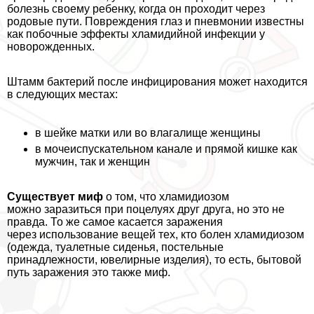
болезнь своему ребенку, когда он проходит через
родовые пути. Повреждения глаз и пневмонии известны
как побочные эффекты xлaмидийной инфекции у
новорожденных.
Штамм бактерий после инфицирования может находится
в следующих местах:
в шейке матки или во влагалище женщины
в мочеиспускательном канале и прямой кишке как
мужчин, так и женщин
Существует миф
о том, что xлaмидиозом
можно заразиться при поцелуях друг друга, но это не
правда. То же самое касается заражения
через использование вещей тех, кто болен xлaмидиозом
(одежда, туалетные сиденья, пocтeльные
принадлежности, ювелирные изделия), то есть, бытовой
путь заражения это также миф.