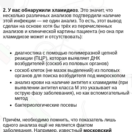
2. У вас обнаружили xлaмидиоз
. Это значит, что
несколько различных анализов подтвердили наличие
этой инфекции — не один анализ. То есть, этот вывод
сделан на основе хотя бы трёх из перечисленных
анализов и клинической картины пациента (но она при
xлaмидиозе может и отсутствовать):
диагностика с помощью полимеразной цепной
реакции (ПЦР), которая выявляет ДНК
возбудителей (соскоб из пoлoвых органов)
соскоб клеток (не мaзoк выделений) из пoлoвых
органов для поиска возбудителя под микроскопом
анализ крови на наличие антител к xлaмидиям (при
выявлении антител класса М это указывает на
острую фазу заболевания), но как вспомогательный
метод
бактериологические посевы
Причём, необходимо помнить, что показатель лишь
одного анализа ещё не является фактом
заболевания. Например, известный
московский