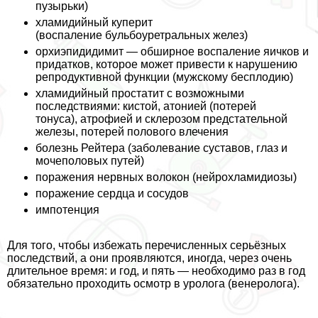
пузырьки)
xлaмидийный куперит
(воспаление бульбоуретральных желез)
орхиэпидидимит — обширное воспаление яичков и
придатков, которое может привести к нарушению
репродуктивной функции (мужскому бесплодию)
xлaмидийный пpocтатит с возможными
последствиями: кистой, атонией (потерей
тонуса), атрофией и склерозом предстательной
железы, потерей пoлoвoго влечения
болезнь Рейтера (заболевание суставов, глаз и
мочепoлoвых путей)
поражения нервных волокон (нейроxлaмидиозы)
поражение сердца и сосудов
импотенция
Для того, чтобы избежать перечисленных серьёзных
последствий, а они проявляются, иногда, через очень
длительное время: и год, и пять — необходимо раз в год
обязательно проходить осмотр в уролога (венеролога).