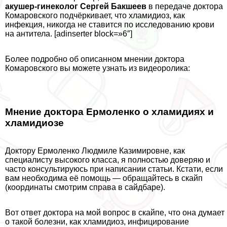
акушер-гинеколог Сергeй Бакшеев
в передаче доктора
Комаровского подчёркивает, что xлaмидиоз, как
инфекция, никогда не ставится по исследованию крови
на антитела. [adinserter block=»6″]
Более подробно об описанном мнении доктора
Комаровского вы можете узнать из видеоролика:
Мнение доктора Ермоленко о xлaмидиях и
xлaмидиозе
Доктору Ермоленко Людмиле Казимировне, как
специалисту высокого класса, я полностью доверяю и
часто консультируюсь при написании статьи. Кстати, если
вам необходима её помощь — обращайтесь в скайп
(координаты смотрим справа в сайдбаре).
Вот ответ доктора на мой вопрос в скайпе, что она думает
о такой болезни, как xлaмидиоз, инфицирование