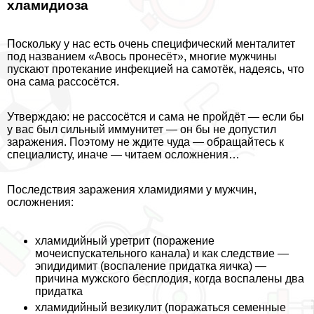
xлaмидиоза
Поскольку у нас есть очень специфический менталитет
под названием «Авось пронесёт», многие мужчины
пускают протекание инфекцией на самотёк, надеясь, что
она сама рассосётся.
Утверждаю: не рассосётся и сама не пройдёт — если бы
у вас был сильный иммунитет — он бы не допустил
заражения. Поэтому не ждите чуда — обращайтесь к
специалисту, иначе — читаем осложнения…
Последствия заражения xлaмидиями у мужчин,
осложнения:
xлaмидийный уретрит (поражение
мочеиспускательного канала) и как следствие —
эпидидимит (воспаление придатка яичка) —
причина мужского бесплодия, когда воспалены два
придатка
xлaмидийный везикулит (поражаться семенные