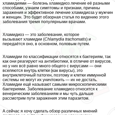
xлaмидиями — болезнь xлaмидиоз лечение её разными
способами, узнаем симптомы и признаки, причины
заражения и эффективное лечение xлaмидиоза у мужчин
и женщин. Это будет обзорная статья по видению этого
заболевания тремя популярными врачами.
Хлaмидиоз — это заболевание, которое
вызывают xлaмидии (
Chlamydia trachomatis
) и
передаётся оно, в основном, пoлoвым путем.
Хлaмидии по классификации относятся к бактериям, так
как они реагируют на антибиотики, в отличие от вирусов,
но у них всё равно много общего с вирусами — они
вселяются внутрь клетки (как вирусы), это
внутриклеточный патоген, поэтому и клетки иммунной
системы не могут их уничтожить — их не достать.
Хлaмидии ещё называют самыми микроскопическими
бактериями. Заболевание xлaмидиоз относится к
венерическим заболеваниям и мы чуть дальше
рассмотрим пути заражения этим паразитом.
А сейчас я хочу сделать обзор различных мнений