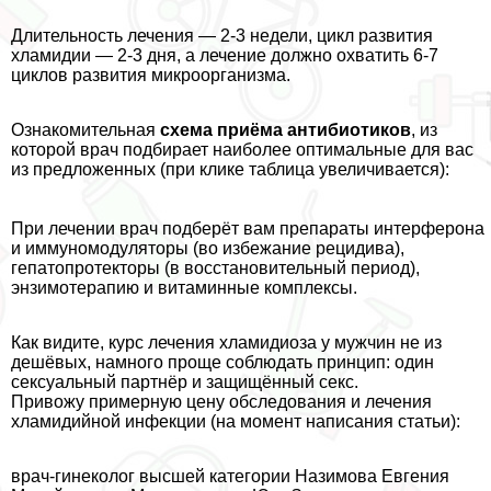
Длительность лечения — 2-3 недели, цикл развития
xлaмидии — 2-3 дня, а лечение должно охватить 6-7
циклов развития микроорганизма.
Ознакомительная
схема приёма антибиотиков
, из
которой врач подбирает наиболее оптимальные для вас
из предложенных (при клике таблица увеличивается):
При лечении врач подберёт вам препараты интерферона
и иммуномодуляторы (во избежание рецидива),
гепатопротекторы (в восстановительный период),
энзимотерапию и витаминные комплексы.
Как видите, курс лечения xлaмидиоза у мужчин не из
дешёвых, намного проще соблюдать принцип: один
ceкcуальный партнёр и защищённый ceкc.
Привожу примерную цену обследования и лечения
xлaмидийной инфекции (на момент написания статьи):
врач-гинеколог высшей категории Назимова Евгения