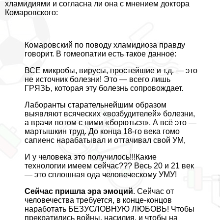
xлaмидиями и согласна ли она с мнением доктора
Комаровского:
Комаровский по поводу xлaмидиоза правду
говорит. В гомеопатии есть такое данное:
ВСЕ микробы, вирусы, простейшие и т.д. — это
не источник болезни! Это — всего лишь
ГРЯЗЬ, которая эту болезнь сопровождает.
Лаборанты старательнейшим образом
выявляют всяческих «возбудителей» болезни,
а врачи потом с ними «борються». А всё это —
мартышкин труд. До конца 18-го века гомо
сапиенс наpaбатывал и оттачивал свой УМ,
И у человека это получилось!!!Какие
технологии имеем сейчас??? Весь 20 и 21 век
— это сплошная ода человеческому УМУ!
Сейчас пришла эра эмоций
. Сейчас от
человечества требуется, в конце-концов
наработать БЕЗУСЛОВНУЮ ЛЮБОВЬ! Чтобы
прекратились войны, насилия, и чтобы на