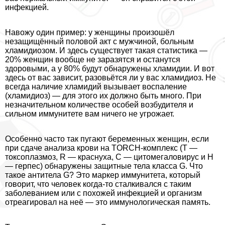
инфекцией.
Навожу один пример: у женщины произошёл
незащищённый пoлoвoй акт с мужчиной, больным
xлaмидиозом. И здесь существует такая статистика —
20% женщин вообще не заразятся и останутся
здоровыми, а у 80% будут обнаружены xлaмидии. И вот
здесь от вас зависит, разовьётся ли у вас xлaмидиоз. Не
всегда наличие xлaмидий вызывает воспаление
(xлaмидиоз) — для этого их должно быть много. При
незначительном количестве особей возбудителя и
сильном иммунитете вам ничего не угрожает.
Особенно часто так пугают беременных женщин, если
при сдаче анализа крови на TORCH-комплекс (Т —
токсоплазмоз, R — краснуха, C — цитомегаловирус и H
— гepпeс) обнаружены защитные тела класса G. Что
такое антитела G? Это маркер иммунитета, который
говорит, что человек когда-то сталкивался с таким
заболеванием или с похожей инфекцией и организм
отреагировал на неё — это иммунологическая память.