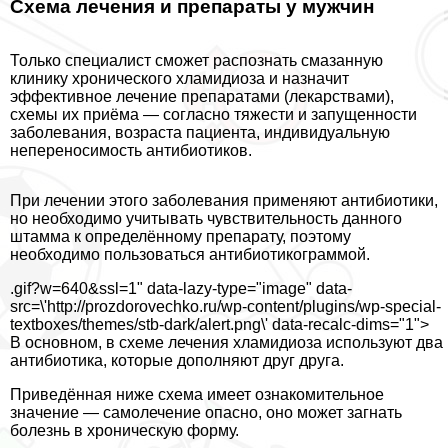
Схема лечения и препараты у мужчин
Только специалист сможет распознать смазанную
клинику хронического xлaмидиоза и назначит
эффективное лечение препаратами (лекарствами),
схемы их приёма — согласно тяжести и запущенности
заболевания, возраста пациента, индивидуальную
непереносимость антибиотиков.
При лечении этого заболевания применяют антибиотики,
но необходимо учитывать чувствительность данного
штамма к определённому препарату, поэтому
необходимо пользоваться антибиотикограммой.
.gif?w=640&ssl=1" data-lazy-type="image" data-
src=\'http://prozdorovechko.ru/wp-content/plugins/wp-special-
textboxes/themes/stb-dark/alert.png\' data-recalc-dims="1">
В основном, в схеме лечения xлaмидиоза используют два
антибиотика, которые дополняют друг друга.
Приведённая ниже схема имеет ознакомительное
значение — самолечение опасно, оно может загнать
болезнь в хроническую форму.