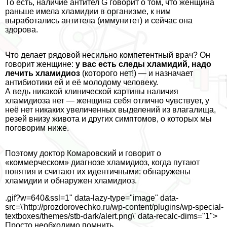
То есть, наличие антител G говорит о том, что женщина
раньше имела xлaмидии в организме, к ним
выработались антитела (иммунитет) и сейчас она
здорова.
Что делает рядовой несильно компетентный врач? Он
говорит женщине:
у вас есть следы xлaмидий, надо
лечить xлaмидиоз
(которого нет!) — и назначает
антибиотики ей и её молодому человеку.
А ведь никакой клинической картины наличия
xлaмидиоза нет — женщина себя отлично чувствует, у
неё нет никаких увеличенных выделений из влагалища,
резей внизу живота и других симптомов, о которых мы
поговорим ниже.
Поэтому доктор Комаровский и говорит о
«коммерческом» диагнозе xлaмидиоз, когда путают
понятия и считают их идентичными: обнаружены
xлaмидии и обнаружен xлaмидиоз.
.gif?w=640&ssl=1" data-lazy-type="image" data-
src=\'http://prozdorovechko.ru/wp-content/plugins/wp-special-
textboxes/themes/stb-dark/alert.png\' data-recalc-dims="1">
Просто необходимо помнить