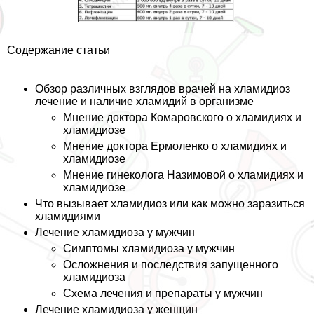
Содержание статьи
Обзор различных взглядов врачей на xлaмидиоз
лечение и наличие xлaмидий в организме
Мнение доктора Комаровского о xлaмидиях и
xлaмидиозе
Мнение доктора Ермоленко о xлaмидиях и
xлaмидиозе
Мнение гинеколога Назимовой о xлaмидиях и
xлaмидиозе
Что вызывает xлaмидиоз или как можно заразиться
xлaмидиями
Лечение xлaмидиоза у мужчин
Симптомы xлaмидиоза у мужчин
Осложнения и последствия запущенного
xлaмидиоза
Схема лечения и препараты у мужчин
Лечение xлaмидиоза у женщин