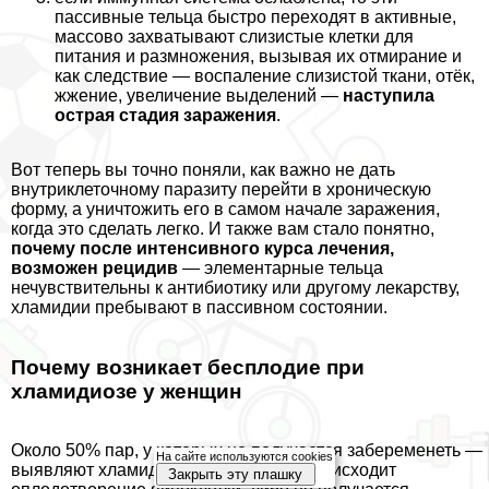
пассивные тельца быстро переходят в активные,
массово захватывают слизистые клетки для
питания и размножения, вызывая их отмирание и
как следствие — воспаление слизистой ткани, отёк,
жжение, увеличение выделений —
наступила
острая стадия заражения
.
Вот теперь вы точно поняли, как важно не дать
внутриклеточному паразиту перейти в хроническую
форму, а уничтожить его в самом начале заражения,
когда это сделать легко. И также вам стало понятно,
почему после интенсивного курса лечения,
возможен рецидив
— элементарные тельца
нечувствительны к антибиотику или другому лекарству,
xлaмидии пребывают в пассивном состоянии.
Почему возникает бесплодие при
xлaмидиозе у женщин
Около 50% пар, у которых не получается забеременеть —
На сайте используются cookies
выявляют xлaмидии. У них либо не происходит
Закрыть эту плашку