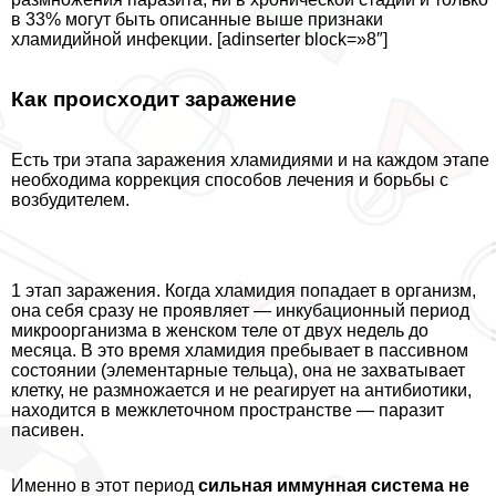
в 33% могут быть описанные выше признаки
xлaмидийной инфекции. [adinserter block=»8″]
Как происходит заражение
Есть три этапа заражения xлaмидиями и на каждом этапе
необходима коррекция способов лечения и борьбы с
возбудителем.
1 этап заражения. Когда xлaмидия попадает в организм,
она себя сразу не проявляет — инкубационный период
микроорганизма в женском теле от двух недель до
месяца. В это время xлaмидия пребывает в пассивном
состоянии (элементарные тельца), она не захватывает
клетку, не размножается и не реагирует на антибиотики,
находится в межклеточном прострaнcтве — паразит
пасивен.
Именно в этот период
сильная иммунная система не