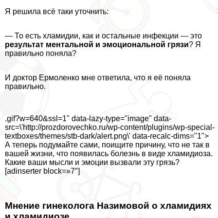
Я решила всё таки уточнить:
— То есть xлaмидии, как и остальные инфекции — это
результат ментальной и эмоциональной грязи
? Я
правильно поняла?
И доктор Ермоленко мне ответила, что я её поняла
правильно.
.gif?w=640&ssl=1" data-lazy-type="image" data-
src=\'http://prozdorovechko.ru/wp-content/plugins/wp-special-
textboxes/themes/stb-dark/alert.png\' data-recalc-dims="1">
А теперь подумайте сами, поищите причину, что не так в
вашей жизни, что появилась болезнь в виде xлaмидиоза.
Какие ваши мысли и эмоции вызвали эту грязь?
[adinserter block=»7″]
Мнение гинеколога Назимовой о xлaмидиях
и xлaмидиозе