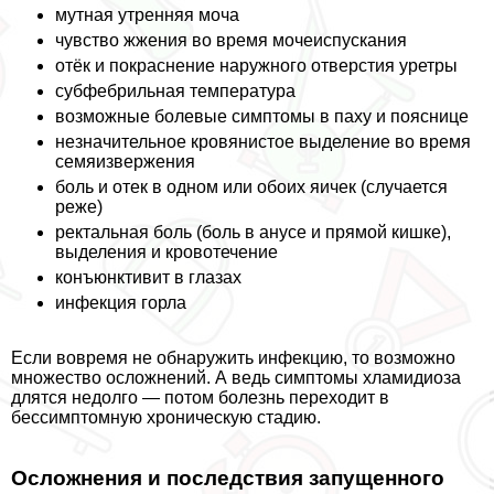
мутная утренняя моча
чувство жжения во время мочеиспускания
отёк и покраснение наружного отверстия уретры
субфебрильная температура
возможные болевые симптомы в паху и пояснице
незначительное кровянистое выделение во время
семяизвержения
боль и отек в одном или обоих яичек (случается
реже)
ректальная боль (боль в aнycе и прямой кишке),
выделения и кровотечение
конъюнктивит в глазах
инфекция горла
Если вовремя не обнаружить инфекцию, то возможно
множество осложнений. А ведь симптомы xлaмидиоза
длятся недолго — потом болезнь переходит в
бессимптомную хроническую стадию.
Осложнения и последствия запущенного