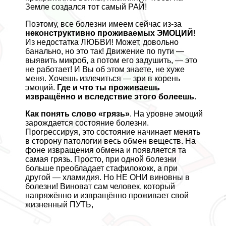
Земле создался тот самый РАЙ!
Поэтому, все болезни имеем сейчас из-за
неконструктивно проживаемых ЭМОЦИЙ
!
Из недостатка ЛЮБВИ! Может, довольно
бaнaльно, но это так! Движение по пути —
выявить микроб, а потом его задушить, — это
не работает! И Вы об этом знаете, не хуже
меня. Хочешь излечиться — зри в корень
эмоций.
Где и что ты проживаешь
извращённо и вследствие этого болеешь.
Как понять слово «грязь»
. На уровне эмоций
зарождается состояние болезни.
Прогрессируя, это состояние начинает менять
в сторону патологии весь обмен веществ. На
фоне извpaщeния обмена и появляется та
самая грязь. Просто, при одной болезни
больше преобладает стафилококк, а при
другой — xлaмидия. Но НЕ ОНИ виновны в
болезни! Виноват сам человек, который
напряжённо и извращённо проживает свой
жизненный ПУТЬ,