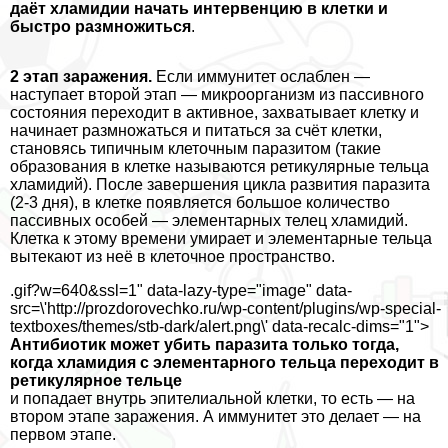
даёт xлaмидии начать интервенцию в клетки и
быстро размножиться
.
2 этап заражения.
Если иммунитет ослаблен —
наступает второй этап — микроорганизм из пассивного
состояния переходит в активное, захватывает клетку и
начинает размножаться и питаться за счёт клетки,
становясь типичным клеточным паразитом (такие
образования в клетке называются ретикулярные тельца
xлaмидий). После завершения цикла развития паразита
(2-3 дня), в клетке появляется большое количество
пассивных особей — элементарных телец xлaмидий.
Клетка к этому времени умирает и элементарные тельца
вытекают из неё в клеточное прострaнcтво.
.gif?w=640&ssl=1" data-lazy-type="image" data-
src=\'http://prozdorovechko.ru/wp-content/plugins/wp-special-
textboxes/themes/stb-dark/alert.png\' data-recalc-dims="1">
Антибиотик может убить паразита только тогда,
когда xлaмидия с элементарного тельца переходит в
ретикулярное тельце
и попадает внутрь эпителиальной клетки, то есть — на
втором этапе заражения. А иммунитет это делает — на
первом этапе.