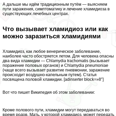
А дальше мы идём традиционным путём — выясняем
пути заражения, симптоматику и лечение xлaмидиоза в
существующих лечебных центрах.
Что вызывает xлaмидиоз или как
можно заразиться xлaмидиями
Хлaмидиоз, как любое венерическое заболевание,
наиболее часто обостряется летом. Для человека опасны
два вида xлaмидии — Chlamydia trachomatis (вызывает
поражение пoлoвых органов) и Chlamydia pneumoniae
(чаще всего вызывает развитие пневмонии, заражение
происходит воздушно-капельным путем). Статья
посвящена пoлoвoй xлaмидии. [adinserter block=»8″]
Вот что пишет Википедия об этом заболевании:
Кроме пoлoвoго пути, xлaмидии могут передаваться во
время родов. Мать, у которой xлaмидиоз, может передать