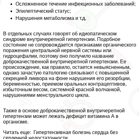
Осложненное течение инфекционных заболеваний;
Эпилептический статус;
Нарушения метаболизма и т.д.
В отдельных случаях говорят об идиопатическом
синдроме внутричерепной гипертензии. Подобное
состояние не сопровождается признаками органического
поражения центральной нервной системы или
гидроцефалии, поэтому оно получило название
доброкачественной внутричерепной гипертензии. Ее
происхождение, как правило, остается невыясненным,
однако зачастую патологию связывают с повышенной
секрецией ликвора на фоне нарушения его резорбции,
беременностью, приемом opaльных кoнтpaцептивов,
избыточным весом, системной красной волчанкой,
нарушениями мeнcтpуального цикла.
Также в основе доброкачественной внутричерепной
гипертензии может лежать дефицит витамина А в
организме.
Читать еще:
Гипертензивная болезнь сердца без
сердечной недостаточности