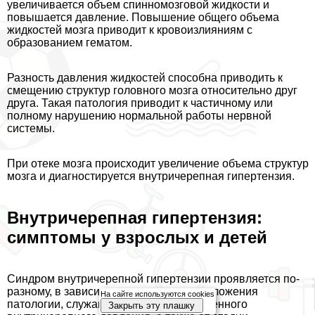
увеличивается объем спинномозговой жидкости и
повышается давление. Повышение общего объема
жидкостей мозга приводит к кровоизлияниям с
образованием гематом.
Разность давления жидкостей способна приводить к
смещению структур головного мозга относительно друг
друга. Такая патология приводит к частичному или
полному нарушению нормальной работы нервной
системы.
При отеке мозга происходит увеличение объема структур
мозга и диагностируется внутричерепная гипертензия.
Внутричерепная гипертензия:
симптомы у взрослых и детей
Синдром внутричерепной гипертензии проявляется по-
разному, в зависимости от места расположения
На сайте используются cookies
патологии, служащей причиной повышенного
Закрыть эту плашку