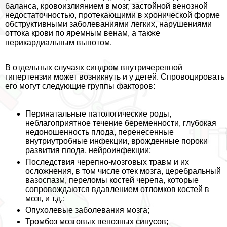
баланса, кровоизлиянием в мозг, застойной венозной
недостаточностью, протекающими в хронической форме
обструктивными заболеваниями легких, нарушениями
оттока крови по яремным венам, а также
перикардиальным выпотом.
В отдельных случаях синдром внутричерепной
гипертензии может возникнуть и у детей. Спровоцировать
его могут следующие группы факторов:
Перинатальные патологические роды,
нeблагоприятное течение беременности, глубокая
недоношенность плода, перенесенные
внутриутробные инфекции, врожденные пороки
развития плода, нейроинфекции;
Последствия черепно-мозговых травм и их
осложнения, в том числе отек мозга, церебральный
вазоспазм, переломы костей черепа, которые
сопровождаются вдавлением отломков костей в
мозг, и т.д.;
Опухолевые заболевания мозга;
Тромбоз мозговых венозных синусов;