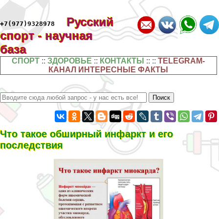
Русский
+7(977)9328978
спорт - научная
база
СПОРТ
::
ЗДОРОВЬЕ
::
КОНТАКТЫ
:: ::
TELEGRAM-
КАНАЛ ИНТЕРЕСНЫЕ ФАКТЫ
Что такое обширный инфаркт и его
последствия