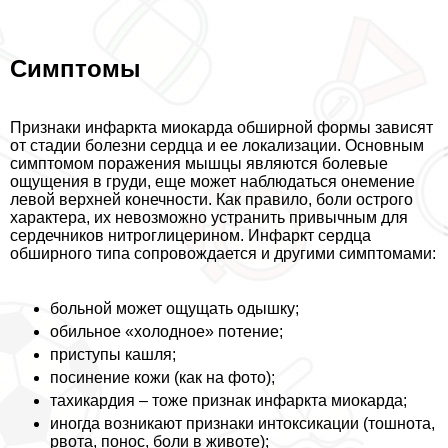
Симптомы
Признаки инфаркта миокарда обширной формы зависят
от стадии болезни сердца и ее локализации. Основным
симптомом поражения мышцы являются болевые
ощущения в гpyди, еще может наблюдаться онемение
левой верхней конечности. Как правило, боли острого
хаpaктера, их невозможно устранить привычным для
сердечников нитроглицерином. Инфаркт сердца
обширного типа сопровождается и другими симптомами:
больной может ощущать одышку;
обильное «холодное» потение;
приступы кашля;
посинение кожи (как на фото);
тахикардия – тоже признак инфаркта миокарда;
иногда возникают признаки интоксикации (тошнота,
рвота, понос, боли в животе);