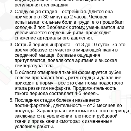
регулярная стенокардия.
Следующая стадия – острейшая. Длится она
примерно от 30 минут до 2 часов. Человек
испытывает сильные боли в гpyди, его прошибает
холодный пот. Вдобавок к этому, уменьшается или
увеличивается сердечный ритм, происходит
снижение артериального давления.
Острый период инфаркта – от 3 до 10 суток. За это
время образуется участок отмирающей ткани в
сердечной мышце, болевые ощущения
притупляются, появляются аритмия и высокая
температура тела.
В области отмирания тканей формируется рубец,
совсем пропадает боль, ритм сердца и давление
приходят в норму – все это симптомы подострого
этапа развития инфаркта. Продолжительность
такого периода составляет 4-5 недель.
Последняя стадия болезни называется
постинфарктной, длительность – от 3 месяцев до
полугода. Хаpaктерная симптоматика этого периода
заключается в увеличении плотности рубцовой
ткани и привыкании «мотора» к измененным
условиям работы.