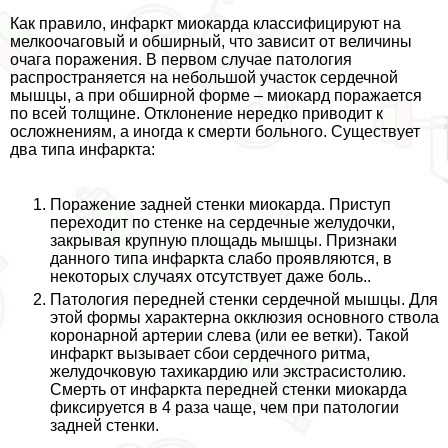
Как правило, инфаркт миокарда классифицируют на
мелкоочаговый и обширный, что зависит от величины
очага поражения. В первом случае патология
распространяется на небольшой участок сердечной
мышцы, а при обширной форме – миокард поражается
по всей толщине. Отклонение нередко приводит к
осложнениям, а иногда к cмepти больного. Существует
два типа инфаркта:
Поражение задней стенки миокарда. Приступ
переходит по стенке на сердечные желудочки,
закрывая крупную площадь мышцы. Признаки
данного типа инфаркта слабо проявляются, в
некоторых случаях отсутствует даже боль..
Патология передней стенки сердечной мышцы. Для
этой формы хаpaктерна окклюзия основного ствола
коронарной артерии слева (или ее ветки). Такой
инфаркт вызывает сбои сердечного ритма,
желудочковую тахикардию или экстрасистолию.
Cмepть от инфаркта передней стенки миокарда
фиксируется в 4 раза чаще, чем при патологии
задней стенки.