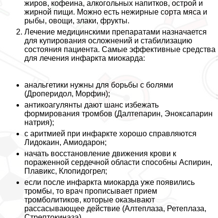
жиров, кофеина, алкогольных напитков, острой и
жирной пищи. Можно есть нежирные сорта мяса и
рыбы, овощи, злаки, фрукты.
Лечение медицинскими препаратами назначается
для купирования осложнений и стабилизацию
состояния пациента. Самые эффективные средства
для лечения инфаркта миокарда:
aнaльгетики нужны для борьбы с болями
(Дроперидол, Морфин);
антикоагулянты дают шанс избежать
формирования тромбов (Далтепарин, Эноксапарин
натрия);
с аритмией при инфаркте хорошо справляются
Лидокаин, Амиодарон;
начать восстановление движения крови к
пораженной сердечной области способны Аспирин,
Плавикс, Клопидогрел;
если после инфаркта миокарда уже появились
тромбы, то врач прописывает прием
тромболитиков, которые оказывают
рассасывающее действие (Алтеплаза, Ретеплаза,
Стрептокиназа).