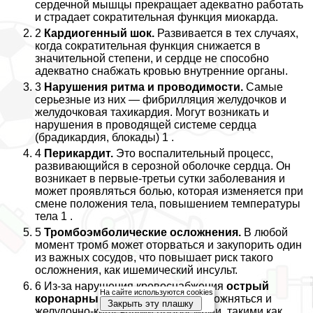
сердечной мышцы прекращает адекватно работать
и страдает сократительная функция миокарда.
2
Кардиогенный шок.
Развивается в тех случаях,
когда сократительная функция снижается в
значительной степени, и сердце не способно
адекватно снабжать кровью внутренние органы.
3
Нарушения ритма и проводимости.
Самые
серьезные из них — фибрилляция желудочков и
желудочковая тахикардия. Могут возникать и
нарушения в проводящей системе сердца
(брадикардия, блокады) 1 .
4
Перикардит.
Это воспалительный процесс,
развивающийся в серозной оболочке сердца. Он
возникает в первые-третьи сутки заболевания и
может проявляться болью, которая изменяется при
смене положения тела, повышением температуры
тела 1 .
5
Тромбоэмболические осложнения.
В любой
момент тромб может оторваться и закупорить один
из важных сосудов, что повышает риск такого
осложнения, как ишемический инсульт.
6 Из-за нарушения кровоснабжения
острый
На сайте используются cookies
коронарный синдром
может осложняться и
Закрыть эту плашку
желудочно-кишечными проблемами, такими как