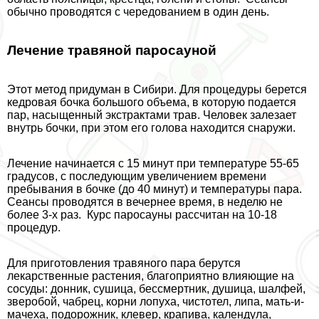
обычно проводятся с чередованием в один день.
Лечение травяной паросауной
Этот метод придуман в Сибири. Для процедуры берется
кедровая бочка большого объема, в которую подается
пар, насыщенный экстpaктами трав. Человек залезает
внутрь бочки, при этом его голова находится снаружи.
Лечение начинается с 15 минут при температуре 55-65
градусов, с последующим увеличением времени
пребывания в бочке (до 40 минут) и температуры пара.
Сеансы проводятся в вечернее время, в неделю не
более 3-х раз. Курс паросауны рассчитан на 10-18
процедур.
Для приготовления травяного пара берутся
лекарственные растения, благоприятно влияющие на
сосуды: донник, сушица, бесcмepтник, душица, шалфей,
зверобой, чабрец, корни лопуха, чистотел, липа, мать-и-
мачеха, подорожник, клевер, крапива, календула,