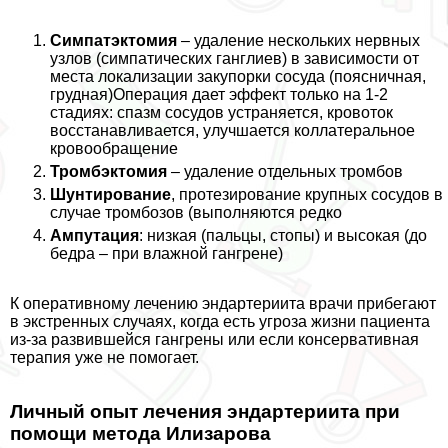
Симпатэктомия
– удаление нескольких нервных
узлов (симпатических ганглиев) в зависимости от
места локализации закупорки сосуда (поясничная,
грудная)Операция дает эффект только на 1-2
стадиях: спазм сосудов устраняется, кровоток
восстанавливается, улучшается коллатеральное
кровообращение
Тромбэктомия
– удаление отдельных тромбов
Шунтирование
, протезирование крупных сосудов в
случае тромбозов (выполняются редко
Ампутация
: низкая (пальцы, стопы) и высокая (до
бедра – при влажной гангрене)
К оперативному лечению эндартериита врачи прибегают
в экстренных случаях, когда есть угроза жизни пациента
из-за развившейся гангрены или если консервативная
терапия уже не помогает.
Личный опыт лечения эндартериита при
помощи метода Илизарова