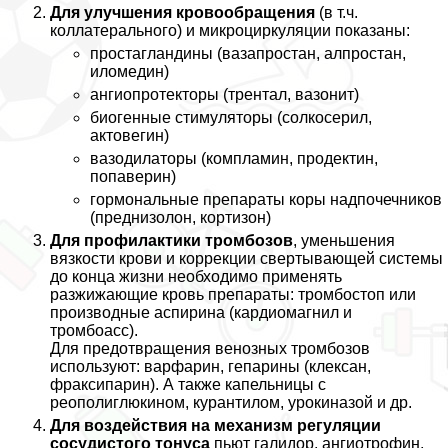
Для улучшения кровообращения
(в т.ч.
коллатерального) и микроциркуляции показаны:
простагландины (вазапростан, алпростан,
иломедин)
ангиопротекторы (трентал, вазонит)
биогенные стимуляторы (солкосерил,
актовегин)
вазодилаторы (компламин, продектин,
попаверин)
гормональные препараты коры надпочечников
(преднизолон, кортизон)
Для профилактики тромбозов
, уменьшения
вязкости крови и коррекции свертывающей системы
до конца жизни необходимо применять
разжижающие кровь препараты: тромбостоп или
производные аспирина (кардиомагнил и
тромбоасс).
Для предотвращения венозных тромбозов
используют: варфарин, гепарины (клексан,
фpaксипарин). А также капельницы с
реополиглюкином, курантилом, урокиназой и др.
Для воздействия на механизм регуляции
сосудистого тонуса
пьют галидор, ангиотрофин,