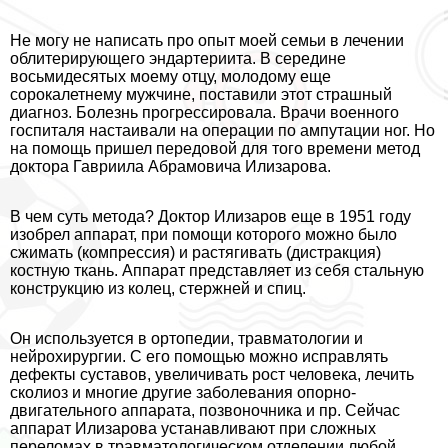
Не могу не написать про опыт моей семьи в лечении
облитерирующего эндартериита. В середине
восьмидесятых моему отцу, молодому еще
сорокалетнему мужчине, поставили этот страшный
диагноз. Болезнь прогрессировала. Врачи военного
госпиталя настаивали на операции по ампутации ног. Но
на помощь пришел передовой для того времени метод
доктора Гавриила Абрамовича Илизарова.
В чем суть метода? Доктор Илизаров еще в 1951 году
изобрел аппарат, при помощи которого можно было
сжимать (компрессия) и растягивать (дистpaкция)
костную ткань. Аппарат представляет из себя стальную
конструкцию из колец, стержней и спиц.
Он используется в ортопедии, травматологии и
нейрохирургии. С его помощью можно исправлять
дефекты суставов, увеличивать рост человека, лечить
сколиоз и многие другие заболевания опopно-
двигательного аппарата, позвоночника и пр. Сейчас
аппарат Илизарова устанавливают при сложных
переломах в травматологическом отделении любой