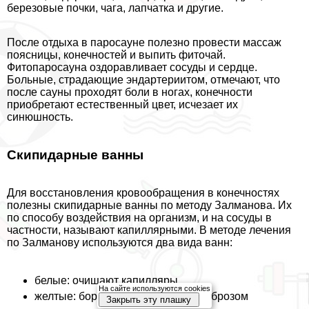
березовые почки, чага, лапчатка и другие.
После отдыха в паросауне полезно провести массаж
поясницы, конечностей и выпить фиточай.
Фитопаросауна оздоравливает сосуды и сердце.
Больные, страдающие эндартериитом, отмечают, что
после сауны проходят боли в ногах, конечности
приобретают естественный цвет, исчезает их
синюшность.
Скипидapные ванны
Для восстановления кровообращения в конечностях
полезны скипидapные ванны по методу Залманова. Их
по способу воздействия на организм, и на сосуды в
частности, называют капиллярными. В методе лечения
по Залманову используются два вида ванн:
белые: очищают капилляры
На сайте используются cookies
желтые: борются с тромбами и фиброзом
Закрыть эту плашку