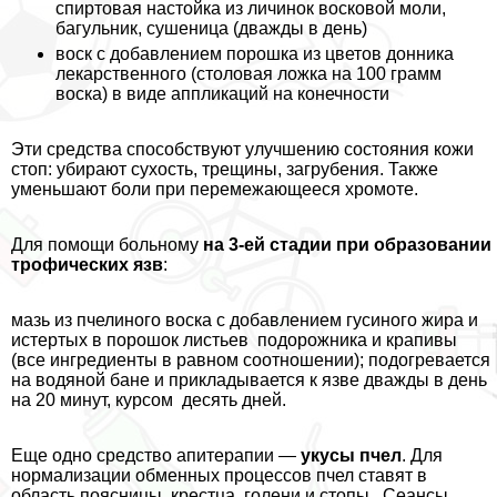
спиртовая настойка из личинок восковой моли,
багульник, сушеница (дважды в день)
воск с добавлением порошка из цветов донника
лекарственного (столовая ложка на 100 грамм
воска) в виде аппликаций на конечности
Эти средства способствуют улучшению состояния кожи
стоп: убирают сухость, трещины, загрубения. Также
уменьшают боли при перемежающееся хромоте.
Для помощи больному
на 3-ей стадии при образовании
трофических язв
:
мазь из пчелиного воска с добавлением гусиного жира и
истертых в порошок листьев подорожника и крапивы
(все ингредиенты в равном соотношении); подогревается
на водяной бане и прикладывается к язве дважды в день
на 20 минут, курсом десять дней.
Еще одно средство апитерапии —
укусы пчел
. Для
нормализации обменных процессов пчел ставят в
область поясницы, крестца, голени и стопы. Сеансы