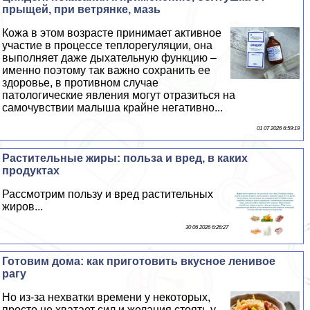
прыщей, при ветрянке, мазь
Кожа в этом возрасте принимает активное
участие в процессе теплорегуляции, она
выполняет даже дыхательную функцию –
именно поэтому так важно сохранить ее
здоровье, в противном случае
патологические явления могут отразиться на
самочувствии малыша крайне негативно...
01 07 2026 6:59:19
Растительные жиры: польза и вред, в каких
продуктах
Рассмотрим пользу и вред растительных
жиров...
30 06 2026 6:26:27
Готовим дома: как приготовить вкусное ленивое
рагу
Но из-за нехватки времени у некоторых,
просто не хватает сил и желания стоять у