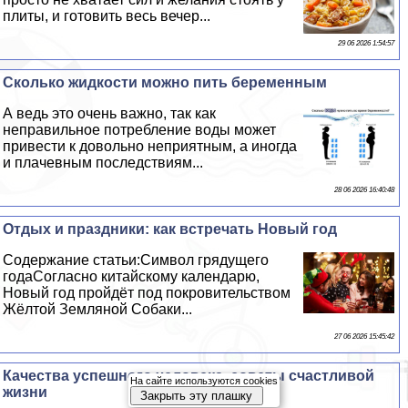
плиты, и готовить весь вечер...
29 06 2026 1:54:57
Сколько жидкости можно пить беременным
А ведь это очень важно, так как
неправильное потрeбление воды может
привести к довольно неприятным, а иногда
и плачевным последствиям...
28 06 2026 16:40:48
Отдых и праздники: как встречать Новый год
Содержание статьи:Символ грядущего
годаСогласно китайскому календарю,
Новый год пройдёт под покровительством
Жёлтой Земляной Собаки...
27 06 2026 15:45:42
Качества успешного человека, советы счастливой
На сайте используются cookies
жизни
Закрыть эту плашку