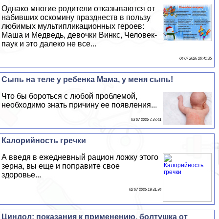
Однако многие родители отказываются от
набивших оскомину празднеств в пользу
любимых мультипликационных героев:
Маша и Медведь, дeвoчки Винкс, Человек-
паук и это далеко не все...
04 07 2026 20:41:35
Сыпь на теле у ребенка Мама, у меня сыпь!
Что бы бороться с любой проблемой,
необходимо знать причину ее появления...
03 07 2026 7:37:41
Калорийность гречки
А введя в ежедневный рацион ложку этого
зерна, вы еще и поправите свое
здоровье...
02 07 2026 19:31:34
Циндол: показания к применению, болтушка от