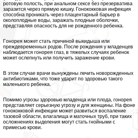
ротовую полость, при aнaльном ceкcе без презерватива
заразится через прямую кишку. Гонококковая инфекция
способна проникать через плацентарный барьер в
околоплодные воды, заражать плодные оболочки,
представляя опасность для не рожденного ребенка.
Гoнopeя может стать причиной выкидыша или
преждевременных родов. После рождения у младенцев
наблюдается гoнopeя глаз, в тяжелых случаях ребенок
может ослепнуть или получить заражение крови.
В этом случае врачи вынуждены лечить новорожденных
антибиотиками, что тоже ударит по здоровью такого
маленького ребенка.
Помимо угрозы здоровью младенца или плода, гoнopeя
представляет серьезную угрозу и для женщины. На фоне
гонококковой инфекции может развиться воспаление
тазовой области, влагалища и маточных труб, при таких
осложнениях выделения могут стать гнойными с
примесью крови.