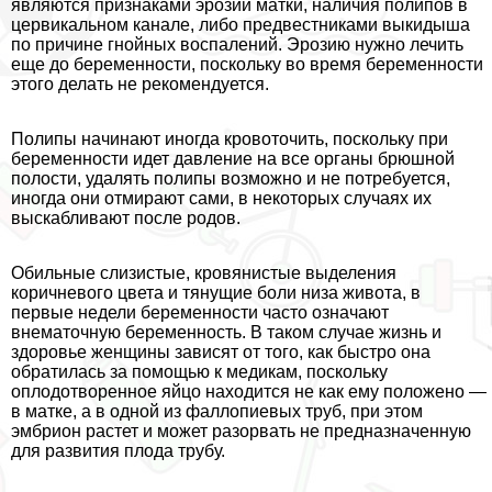
являются признаками эрозии матки, наличия полипов в
цервикальном канале, либо предвестниками выкидыша
по причине гнойных воспалений. Эрозию нужно лечить
еще до беременности, поскольку во время беременности
этого делать не рекомендуется.
Полипы начинают иногда кровоточить, поскольку при
беременности идет давление на все органы брюшной
полости, удалять полипы возможно и не потребуется,
иногда они отмирают сами, в некоторых случаях их
выскабливают после родов.
Обильные слизистые, кровянистые выделения
коричневого цвета и тянущие боли низа живота, в
первые недели беременности часто означают
внематочную беременность. В таком случае жизнь и
здоровье женщины зависят от того, как быстро она
обратилась за помощью к медикам, поскольку
оплодотворенное яйцо находится не как ему положено —
в матке, а в одной из фaллoпиевых труб, при этом
эмбрион растет и может разорвать не предназначенную
для развития плода трубу.