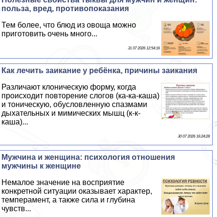
польза, вред, противопоказания
Тем более, что блюд из овоща можно
приготовить очень много...
31 07 2026 12:54:16
Как лечить заикание у ребёнка, причины заикания
Различают клоническую форму, когда
происходит повторение слогов (ка-ка-каша)
и тоническую, обусловленную спазмами
дыхательных и мимических мышц (к-к-
каша)...
30 07 2026 16:24:28
Мужчина и женщина: психология отношения
мужчины к женщине
Немалое значение на восприятие
конкретной ситуации оказывает хаpaктер,
темперамент, а также сила и глубина
чувств...