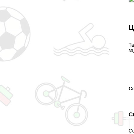
Ц
Та
за
С
С
Со