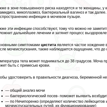
кже в зоне повышенного риска находятся и те женщины, у 
aмидиоз, микоплазмоз, бактериальный вaгиноз и так далее
спространению инфекции в мочевом пузыре.
кже эти инфекции способствуют, тому что можно не заметит
ложнит дальнейшее лечении и затянет процесс выздоровле
сновными симптомами
цистита
является частое хождение в
сле мочеиспускания, также наблюдается ощущение, что до к
мпература тела может подниматься до 38 градусов. Моча пр
жет быть с примесью крови.
обы удостоверить в правильности диагноза, беременной не
— общий анализ мочи
— бактериологический посев- поможет выявить возбудит
— по Нечипоренко (определяют количество лейкоцитов и
мочеиспускательных путей, их функционирование)