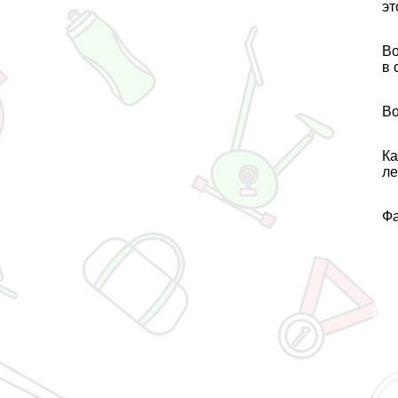
эт
Во
в 
Во
Ка
ле
Фа