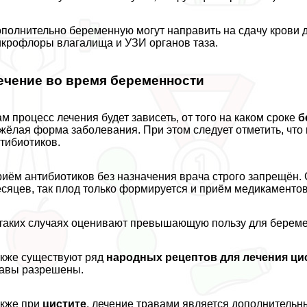
полнительно беременную могут направить на сдачу крови 
крофлоры влагалища и УЗИ органов таза.
ечение во время беременности
м процесс лечения будет зависеть, от того на каком сроке
б
жёлая форма заболевания. При этом следует отметить, что 
тибиотиков.
иём антибиотиков без назначения врача строго запрещён.
сяцев, так плод только формируется и приём медикаментов,
таких случаях оценивают превышающую пользу для береме
кже существуют ряд
народных рецептов для лечения ци
авы разрешены.
кже при
цистите
, лечение травами является дополнитель