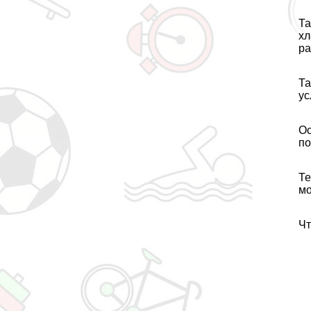
Та
xл
ра
Та
ус
О
по
Те
мо
Чт