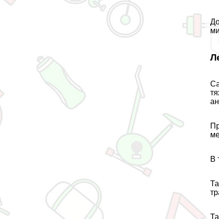
До
ми
Л
Са
тя
ан
Пр
ме
В 
Та
тр
Та