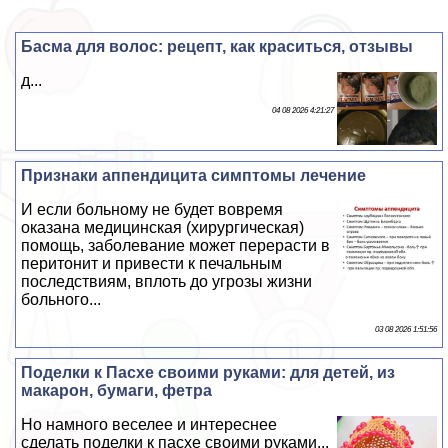
Басма для волос: рецепт, как краситься, отзывы
д...
04 08 2026 4:21:27
Признаки аппендицита симптомы лечение
И если больному не будет вовремя
оказана медицинская (хирургическая)
помощь, заболевание может перерасти в
перитонит и привести к печальным
последствиям, вплоть до угрозы жизни
больного...
03 08 2026 1:51:56
Поделки к Пасхе своими руками: для детей, из
макарон, бумаги, фетра
Но намного веселее и интереснее
сделать поделки к пасхе своими руками...