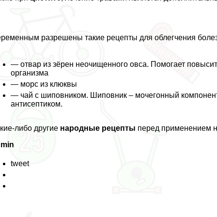
ременным разрешены такие рецепты для облегчения болез
— отвар из зёрен неочищенного овса. Помогает повыси
организма
— морс из клюквы
— чай с шиповником. Шиповник – мочегонный компонент
антисептиком.
кие-либо другие
народные рецепты
перед применением не
dmin
tweet