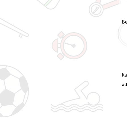
Бе
Ка
a