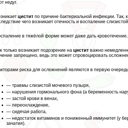
от недуг.
зникает
цистит
по причине бактериальной инфекции. Так, к
следствие чего возникает отечность и воспаление слизистой
спаление в тяжёлой форме может даже дать кровотечение.
к только возникает подозрение на
цистит
важно немедленно
чение запрещено, ведь это может спровоцировать осложне
кторами риска для осложнений являются в первую очередь
— травмы слизистой мочевого пузыря,
— нарушения гормонального фона (а беременность нар
— застой крови в венах,
— переохлаждение,
— сидячая работа,
— недостаток витаминов и пониженный иммунитет (у бе
зачатия).