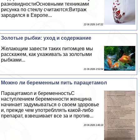
разновидностиОсновными техниками
рисунка по стеклу считаются:Витраж
зародился в Европе...
22 06 2026 3:47:22
Золотые рыбки: уход и содержание
Желающим завести таких питомцев мы
расскажем, как ухаживать за золотыми
рыбками...
21 06 2026 3:53:54
Можно ли беременным пить парацетамол
Парацетамол и беременностьС
наступлением беременности женщина
начинает задумываться о своем здоровье
и, прежде чем употрeбллять какой-либо
препарат, взвешивает все за и против...
20 06 2026 3:46:18