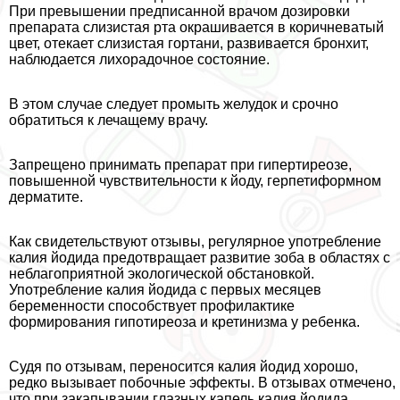
При превышении предписанной врачом дозировки
препарата слизистая рта окрашивается в коричневатый
цвет, отекает слизистая гортани, развивается бронхит,
наблюдается лихорадочное состояние.
В этом случае следует промыть желудок и срочно
обратиться к лечащему врачу.
Запрещено принимать препарат при гипертиреозе,
повышенной чувствительности к йоду, герпетиформном
дерматите.
Как свидетельствуют отзывы, регулярное употрeбление
калия йодида предотвращает развитие зоба в областях с
нeблагоприятной экологической обстановкой.
Употрeбление калия йодида с первых месяцев
беременности способствует профилактике
формирования гипотиреоза и кретинизма у ребенка.
Судя по отзывам, переносится калия йодид хорошо,
редко вызывает побочные эффекты. В отзывах отмечено,
что при закапывании глазных капель калия йодида,