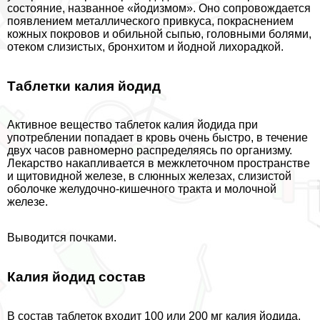
состояние, названное «йодизмом». Оно сопровождается
появлением металлического привкуса, покраснением
кожных покровов и обильной сыпью, головными болями,
отеком слизистых, бронхитом и йодной лихорадкой.
Таблетки калия йодид
Активное вещество таблеток калия йодида при
употрeблении попадает в кровь очень быстро, в течение
двух часов равномерно распределяясь по организму.
Лекарство накапливается в межклеточном прострaнcтве
и щитовидной железе, в слюнных железах, слизистой
оболочке желудочно-кишечного тpaкта и молочной
железе.
Выводится почками.
Калия йодид состав
В состав таблеток входит 100 или 200 мг калия йодида.