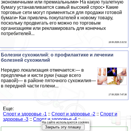
экономичными или премиальными• На какую туалетную
бумагу устанавливается самый высокий спрос• Какие
торговые сети могут применяться для продажи готовой
бумаги• Как привлечь покупателей к новому товару,
поскольку продвигать его можно по торговым
организациям или рекламировать для конечных
потребителей...
18 06 2026 2:31:51
Болезни сухожилий: о профилактике и лечении
болезней сухожилий
Нередко локализация отмечается:— в
предплечье и кисти руки (чаще всего
правой)— в районе пяточного сухожилия—
в передней части голени...
17 06 2026 7:47:36
Еще:
Спорт и здоровье -1
::
Спорт и здоровье -2
::
Спорт и
здоровье -3
::
Спорт и здоровье -4
::
На сайте используются cookies
Закрыть эту плашку