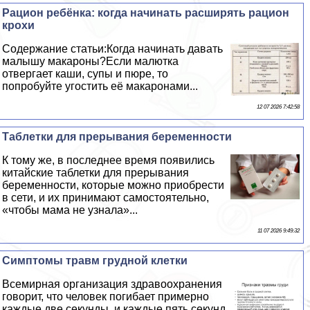
Рацион ребёнка: когда начинать расширять рацион
крохи
Содержание статьи:Когда начинать давать
малышу макароны?Если малютка
отвергает каши, супы и пюре, то
попробуйте угостить её макаронами...
12 07 2026 7:42:58
Таблетки для прерывания беременности
К тому же, в последнее время появились
китайские таблетки для прерывания
беременности, которые можно приобрести
в сети, и их принимают самостоятельно,
«чтобы мама не узнала»...
11 07 2026 9:49:32
Симптомы травм грудной клетки
Всемирная организация здравоохранения
говорит, что человек погибает примерно
каждые две секунды, и каждые пять секунд