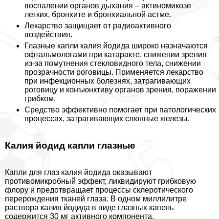
воспалении органов дыхания – актиномикозе
легких, бронхите и бронхиальной астме.
Лекарство защищает от радиоактивного
воздействия.
Глазные капли калия йодида широко назначаются
офтальмологами при катаpaкте, снижении зрения
из-за помутнения стекловидного тела, снижении
прозрачности роговицы. Применяется лекарство
при инфекционных болезнях, затрагивающих
роговицу и конъюнктиву органов зрения, поражении
грибком.
Средство эффективно помогает при патологических
процессах, затрагивающих слюнные железы.
Калия йодид капли глазные
Капли для глаз калия йодида оказывают
противомикробный эффект, ликвидируют грибковую
флору и предотвращает процессы склеротического
перерождения тканей глаза. В одном миллилитре
раствора калия йодида в виде глазных капель
содержится 30 мг активного компонента.