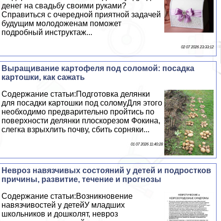
денег на свадьбу своими руками?
Справиться с очередной приятной задачей
будущим молодоженам поможет
подробный инструктаж...
02 07 2026 23:33:12
Выращивание картофеля под соломой: посадка
картошки, как сажать
Содержание статьи:Подготовка делянки
для посадки картошки под соломуДля этого
необходимо предварительно пройтись по
поверхности делянки плоскорезом Фокина,
слегка взрыхлить почву, сбить сорняки...
01 07 2026 11:40:28
Невроз навязчивых состояний у детей и подростков
причины, развитие, течение и прогнозы
Содержание статьи:Возникновение
навязчивостей у детейУ младших
школьников и дошколят, невроз