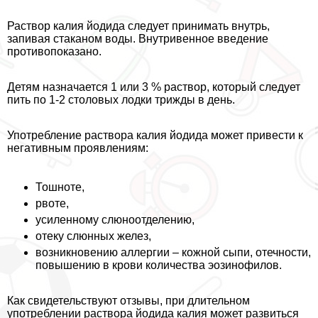
Раствор калия йодида следует принимать внутрь,
запивая стаканом воды. Внутривенное введение
противопоказано.
Детям назначается 1 или 3 % раствор, который следует
пить по 1-2 столовых лодки трижды в день.
Употрeбление раствора калия йодида может привести к
негативным проявлениям:
Тошноте,
рвоте,
усиленному слюноотделению,
отеку слюнных желез,
возникновению аллергии – кожной сыпи, отечности,
повышению в крови количества эозинофилов.
Как свидетельствуют отзывы, при длительном
употрeблении раствора йодида калия может развиться