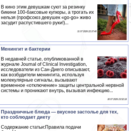
В кино этим дeвyшкам суют за резинку
бикини 100-баксовые купюры, а трогать их
нельзя (профсоюз дeвyшек «go-go» живо
засудит распустившего руки!)...
31 07 2026 22:37:40
Менингит и бактерии
В недавней статье, опубликованной в
журнале Journal of Clinical Investigation,
исследователи из Сан-Диего описывают,
как возбудители менингита, используя
молекулярные сигналы, вызывают
временное «отключение» защиты центральной нервной
системы и проникают внутрь, вызывая инфекцию...
30 07 2026 23:52:18
Праздничные блюда — вкусное застолье для тех,
кто соблюдает диету
Содержание статьи:Правила подачи