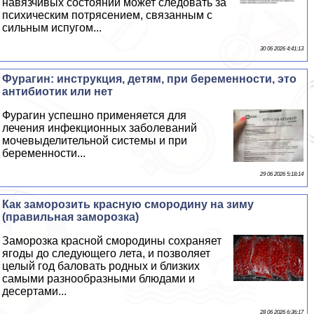
навязчивых состояний может следовать за
психическим потрясением, связанным с
сильным испугом...
30 06 2026 4:41:13
Фурагин: инструкция, детям, при беременности, это
антибиотик или нет
Фурагин успешно применяется для
лечения инфекционных заболеваний
мочевыделительной системы и при
беременности...
29 06 2026 5:18:14
Как заморозить красную смородину на зиму
(правильная заморозка)
Заморозка красной смородины сохраняет
ягоды до следующего лета, и позволяет
целый год баловать родных и близких
самыми разнообразными блюдами и
десертами...
28 06 2026 6:36:17