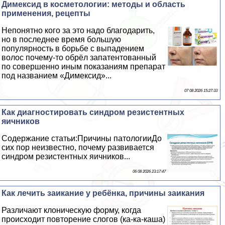
Димексид в косметологии: методы и область
применения, рецепты
Непонятно кого за это надо благодарить,
но в последнее время большую
популярность в борьбе с выпадением
волос почему-то обрёл запатентованный
по совершенно иным показаниям препарат
под названием «Димексид»...
07 08 2026 15:27:33
Как диагностировать синдром резистентных
яичников
Содержание статьи:Причины патологииДо
сих пор неизвестно, почему развивается
синдром резистентных яичников...
06 08 2026 23:17:47
Как лечить заикание у ребёнка, причины заикания
Различают клоническую форму, когда
происходит повторение слогов (ка-ка-каша)