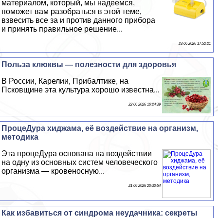
материалом, который, мы надеемся,
поможет вам разобраться в этой теме,
взвесить все за и против данного прибора
и принять правильное решение...
23 06 2026 17:52:21
Польза клюквы — полезности для здоровья
В России, Карелии, Прибалтике, на
Псковщине эта культура хорошо известна...
22 06 2026 10:24:39
ПроцеДypa хиджама, её воздействие на организм,
методика
Эта процеДypa основана на воздействии
на одну из основных систем человеческого
организма — кровеносную...
21 06 2026 20:30:54
Как избавиться от синдрома неудачника: секреты