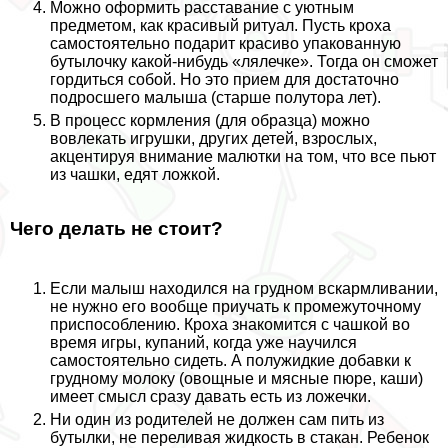
Можно оформить расставание с уютным
предметом, как красивый ритуал. Пусть кроха
самостоятельно подарит красиво упакованную
бутылочку какой-нибудь «лялечке». Тогда он сможет
гордиться собой. Но это прием для достаточно
подросшего малыша (старше полутора лет).
В процесс кормления (для образца) можно
вовлекать игрушки, других детей, взрослых,
акцентируя внимание малютки на том, что все пьют
из чашки, едят ложкой.
Чего делать не стоит?
Если малыш находился на грудном вскармливании,
не нужно его вообще приучать к промежуточному
приспособлению. Кроха знакомится с чашкой во
время игры, купаний, когда уже научился
самостоятельно сидеть. А полужидкие добавки к
грудному молоку (овощные и мясные пюре, каши)
имеет смысл сразу давать есть из ложечки.
Ни один из родителей не должен сам пить из
бутылки, не переливая жидкость в стакан. Ребенок