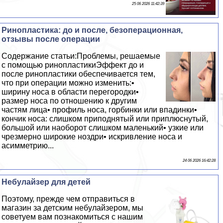
25 06 2026 11:42:39
Ринопластика: до и после, безоперационная,
отзывы после операции
Содержание статьи:Проблемы, решаемые
с помощью ринопластикиЭффект до и
после ринопластики обеспечивается тем,
что при операции можно изменить:•
ширину носа в области перегородки•
размер носа по отношению к другим
частям лица• профиль носа, горбинки или впадинки•
кончик носа: слишком приподнятый или приплюснутый,
большой или наоборот слишком маленький• узкие или
чрезмерно широкие ноздри• искривление носа и
асимметрию...
24 06 2026 16:42:28
Небулайзер для детей
Поэтому, прежде чем отправиться в
магазин за детским небулайзером, мы
советуем вам познакомиться с нашим