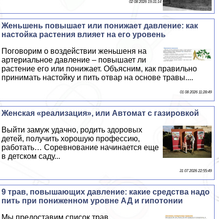
02 08 2026 19:31:14
Женьшень повышает или понижает давление: как
настойка растения влияет на его уровень
Поговорим о воздействии женьшеня на
артериальное давление – повышает ли
растение его или понижает. Объясним, как правильно
принимать настойку и пить отвар на основе травы....
01 08 2026 11:28:49
Женская «реализация», или Автомат с газировкой
Выйти замуж удачно, родить здоровых
детей, получить хорошую профессию,
работать… Соревнование начинается еще
в детском саду...
31 07 2026 22:55:49
9 трав, повышающих давление: какие средства надо
пить при пониженном уровне АД и гипотонии
Мы предоставим список трав,