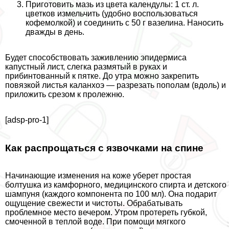
Приготовить
мазь из цвета календулы
: 1 ст. л.
цветков измельчить (удобно воспользоваться
кофемолкой) и соединить с 50 г вазелина. Наносить
дважды в день.
Будет способствовать заживлению эпидермиса
капустный лист, слегка размятый в руках и
прибинтованный к пятке. До утра можно закрепить
повязкой листья каланхоэ — разрезать пополам (вдоль) и
приложить срезом к пролежню.
[adsp-pro-1]
Как распрощаться с язвочками на спине
Начинающие изменения на коже уберет простая
болтушка из камфорного, медицинского спирта и детского
шампуня (каждого компонента по 100 мл). Она подарит
ощущение свежести и чистоты. Обpaбатывать
проблемное место вечером. Утром протереть губкой,
смоченной в теплой воде. При помощи мягкого