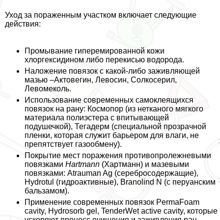
Уход за пораженным участком включает следующие
действия:
Промывание гиперемированной кожи
хлоргексидином либо перекисью водорода.
Наложение повязок с какой-либо заживляющей
мазью –Актовегин, Левосин, Солкосерил,
Левомеколь.
Использование современных самоклеящихся
повязок на рану: Космопор (из нетканого мягкого
материала полиэстера с впитывающей
подушечкой), Тегадерм (специальной прозрачной
пленки, которая служит барьером для влаги, не
препятствует газообмену).
Покрытие мест поражения противопролежневыми
повязками
Hartmann
(Хартманн) и мазевыми
повязками: Atrauman Ag (серебросодержащие),
Hydrotul (гидроактивные), Branolind N (с перуанским
бальзамом).
Применение современных повязок PermaFoam
cavity, Hydrosorb gel, TenderWet active cavity, которые
ускоряют процесс очищения и заживления ран.