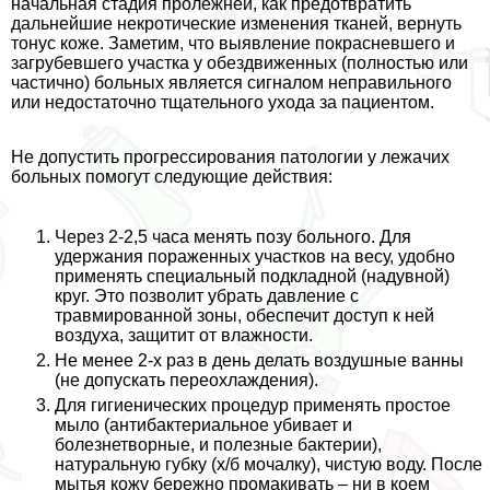
начальная стадия пролежней, как предотвратить
дальнейшие некротические изменения тканей, вернуть
тонус коже. Заметим, что выявление покрасневшего и
загрубевшего участка у обездвиженных (полностью или
частично) больных является сигналом неправильного
или недостаточно тщательного ухода за пациентом.
Не допустить прогрессирования патологии у лежачих
больных помогут следующие действия:
Через 2-2,5 часа менять позу больного. Для
удержания пораженных участков на весу, удобно
применять специальный подкладной (надувной)
круг. Это позволит убрать давление с
травмированной зоны, обеспечит доступ к ней
воздуха, защитит от влажности.
Не менее 2-х раз в день делать воздушные ванны
(не допускать переохлаждения).
Для гигиенических процедур применять простое
мыло (антибактериальное убивает и
болезнетворные, и полезные бактерии),
натуральную губку (х/б мочалку), чистую воду. После
мытья кожу бережно промакивать – ни в коем