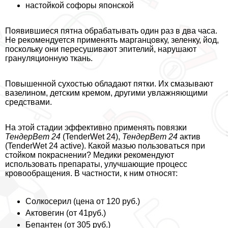
настойкой софоры японской
Появившиеся пятна обpaбатывать один раз в два часа.
Не рекомендуется применять марганцовку, зеленку, йод,
поскольку они пересушивают эпителий, нарушают
грануляционную ткань.
Повышенной сухостью обладают пятки. Их смазывают
вазелином, детским кремом, другими увлажняющими
средствами.
На этой стадии эффективно применять повязки
ТендерВет 24
(TenderWet 24),
ТендерВет 24
актив
(TenderWet 24 active). Какой мазью пользоваться при
стойком покраснении? Медики рекомендуют
использовать препараты, улучшающие процесс
кровообращения. В частности, к ним относят:
Солкосерил (цена от 120 руб.)
Актовегин (от 41руб.)
Бепантен (от 305 руб.)