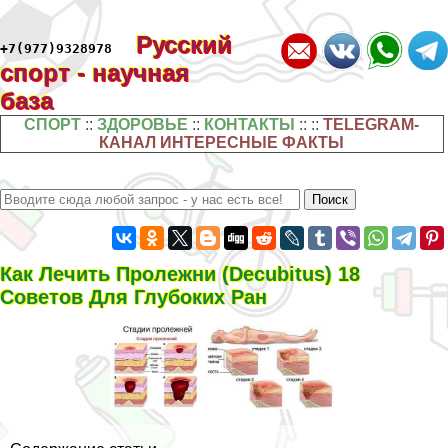
Русский
+7(977)9328978
спорт - научная
база
СПОРТ
::
ЗДОРОВЬЕ
::
КОНТАКТЫ
:: ::
TELEGRAM-
КАНАЛ ИНТЕРЕСНЫЕ ФАКТЫ
Как Лечить Пролежни (Decubitus) 18
Советов Для Глубоких Ран