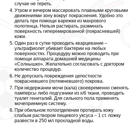
случае не тереть.
Утром и вечером массировать плавными круговыми
движениями зону вокруг покраснения. Удобно это
делать при помощи варежки из махрового
полотенца. Нельзя растирать, разминать
поверхность гиперемированной (покрасневшей)
кожи.
Один раз в сутки проводить кварцевание –
ультрафиолет убивает бактерии на любых
поверхностях. Процедуру можно проводить при
помощи аппарата домашней медицины
«Солнышко». Желательно согласовать с доктором
количество процедур.
Не допускать повреждения целостности
покрасневшего (потемневшего) покрова.
При недержании мочи (кала) своевременно сменять
памперсы либо подгузники из х/б ткани, проводить
туалет гeнитaлий. Для сильного пола применять
мочеприемную систему.
При обильном потоотделении протирать кожу
слабым раствором пищевого уксуса – 1 ст. ложку
развести в 250 мл прохладной воды.