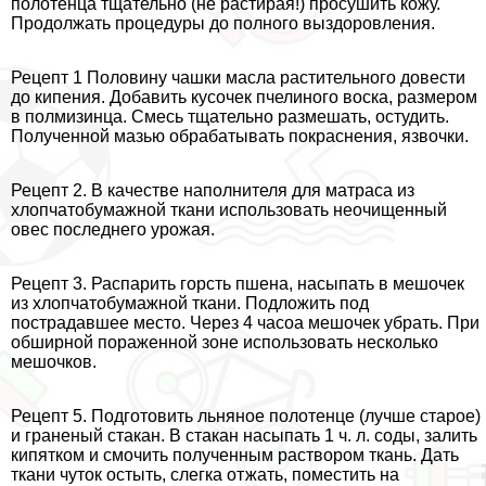
полотенца тщательно (не растирая!) просушить кожу.
Продолжать процедуры до полного выздоровления.
Рецепт 1 Половину чашки масла растительного довести
до кипения. Добавить кусочек пчелиного воска, размером
в полмизинца. Смесь тщательно размешать, остудить.
Полученной мазью обpaбатывать покраснения, язвочки.
Рецепт 2. В качестве наполнителя для матраса из
хлопчатобумажной ткани использовать неочищенный
овес последнего урожая.
Рецепт 3. Распарить горсть пшена, насыпать в мешочек
из хлопчатобумажной ткани. Подложить под
пострадавшее место. Через 4 часоа мешочек убрать. При
обширной пораженной зоне использовать несколько
мешочков.
Рецепт 5. Подготовить льняное полотенце (лучше старое)
и граненый стакан. В стакан насыпать 1 ч. л. соды, залить
кипятком и смочить полученным раствором ткань. Дать
ткани чуток остыть, слегка отжать, поместить на