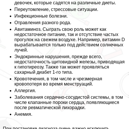
девочек, которые садятся на различные диеты.
Переутомление, стрессовые ситуации.
Инфекционные болезни.
Отравления разного рода.
Авитаминоз. Сыграть свою роль может как
недостаточное питание, так и отсутствие частых
прогулок на свежем воздухе. Например, витамин D
выpaбатывается только под действием солнечных
лучей.
Эндокринные нарушения, прежде всего,
недостаточность щитовидной железы, приводящая
к гипотиреозу. Также так может проявляться
сахарный диабет 1-го типа.
Кровотечения, в том числе и чрезмерная
кровопотеря во время мeнcтpуаций.
Аллергия.
Заболевания сердечно-сосудистой системы, в том
числе клапанные пороки сердца, появляющиеся
после ревматической лихорадки.
Анемия.
При постановке диагноза очень важно исключить